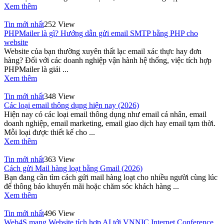
Xem thêm
Tin mới nhất
252 View
PHPMailer là gì? Hướng dẫn gửi email SMTP bằng PHP cho
website
Website của bạn thường xuyên thất lạc email xác thực hay đơn
hàng? Đối với các doanh nghiệp vận hành hệ thống, việc tích hợp
PHPMailer là giải ...
Xem thêm
Tin mới nhất
348 View
Các loại email thông dụng hiện nay (2026)
Hiện nay có các loại email thông dụng như email cá nhân, email
doanh nghiệp, email marketing, email giao dịch hay email tạm thời.
Mỗi loại được thiết kế cho ...
Xem thêm
Tin mới nhất
363 View
Cách gửi Mail hàng loạt bằng Gmail (2026)
Bạn đang cần tìm cách gửi mail hàng loạt cho nhiều người cùng lúc
để thông báo khuyến mãi hoặc chăm sóc khách hàng ...
Xem thêm
Tin mới nhất
496 View
Web4S mang Website tích hợp AI tới VNNIC Internet Conference