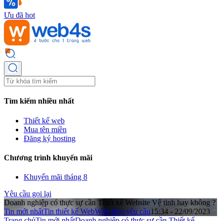
Ưu đã hot
Tìm kiếm nhiều nhất
Thiết kế web
Mua tên miền
Đăng ký hosting
Chương trình khuyến mãi
Khuyến mãi tháng 8
Yêu cầu gọi lại
Doanh nghiệp có thực sự cần Thiết kế Website Vệ tinh hay không ?
Tin mới nhất
Tin thiết kế Web
Web theo yêu cầu
15:34 - 22/09/2023
Trang chủ
Tin mới nhất
Doanh nghiệp có thực sự cần Thiết kế