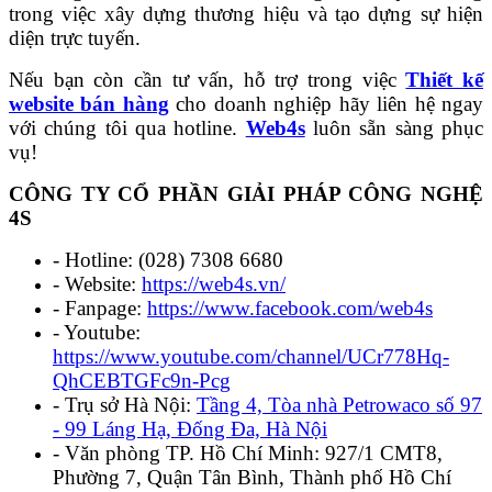
trong việc xây dựng thương hiệu và tạo dựng sự hiện
diện trực tuyến.
Nếu bạn còn cần tư vấn, hỗ trợ trong việc
Thiết kế
website bán hàng
cho doanh nghiệp hãy liên hệ ngay
với chúng tôi qua hotline.
Web4s
luôn sẵn sàng phục
vụ!
CÔNG TY CỔ PHẦN GIẢI PHÁP CÔNG NGHỆ
4S
- Hotline: (028) 7308 6680
- Website:
https://web4s.vn/
- Fanpage:
https://www.facebook.com/web4s
- Youtube:
https://www.youtube.com/channel/UCr778Hq-
QhCEBTGFc9n-Pcg
- Trụ sở Hà Nội:
Tầng 4, Tòa nhà Petrowaco số 97
- 99 Láng Hạ, Đống Đa, Hà Nội
- Văn phòng TP. Hồ Chí Minh: 927/1 CMT8,
Phường 7, Quận Tân Bình, Thành phố Hồ Chí