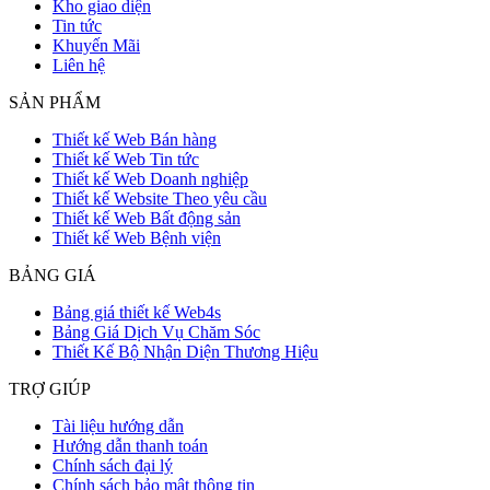
Kho giao diện
Tin tức
Khuyến Mãi
Liên hệ
SẢN PHẨM
Thiết kế Web Bán hàng
Thiết kế Web Tin tức
Thiết kế Web Doanh nghiệp
Thiết kế Website Theo yêu cầu
Thiết kế Web Bất động sản
Thiết kế Web Bệnh viện
BẢNG GIÁ
Bảng giá thiết kế Web4s
Bảng Giá Dịch Vụ Chăm Sóc
Thiết Kế Bộ Nhận Diện Thương Hiệu
TRỢ GIÚP
Tài liệu hướng dẫn
Hướng dẫn thanh toán
Chính sách đại lý
Chính sách bảo mật thông tin