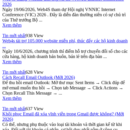
2026
Ngày 19/06/2026, Web4S tham dự Hội nghị VNNIC Internet
Conference (VIC) 2026 . Đây là diễn đàn thường niên có sự chủ trì
của Thứ trưởng Bộ ...
Xem thêm
Tin mới nhất
938 View
Web4s tài trợ 105.000 website miễn phí, thúc đẩy các hộ kinh doanh
...
Ngày 10/6/2026, chương trình thí điểm hỗ trợ chuyển đổi số cho các
cửa hàng, hộ kinh doanh bán buôn, bán lẻ trên địa bàn ...
Xem thêm
Tin mới nhất
628 View
Cách Recall Email Outlook (Mới 2026)
Để thu hồi email Outlook: Mở thư mục Sent Items → Click đúp để
mở email muốn thu hồi → Chọn tab Message → Click Actions →
Chọn Recall This Message → ...
Xem thêm
Tin mới nhất
637 View
Khôi phục Email đã xóa vĩnh viễn trong Gmail được không? (Mới
2026)
Có thể, nhưng phụ thuộc vào loại tài khoản và thời gian kể từ khi
xóa. Đối với tài khoản cá nhân, cơ hội duy nhất nằm ở công cụ ...