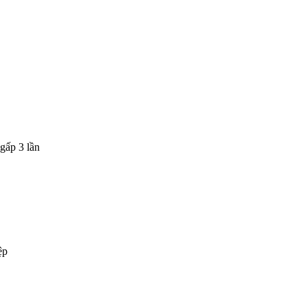
gấp 3 lần
ệp