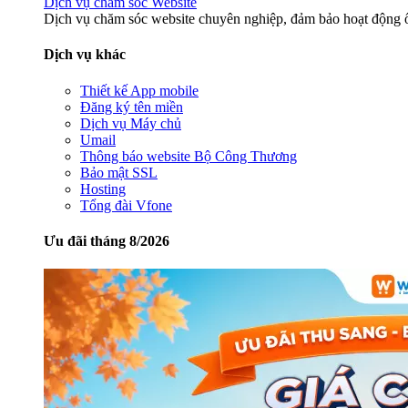
Dịch vụ chăm sóc Website
Dịch vụ chăm sóc website chuyên nghiệp, đảm bảo hoạt động ổ
Dịch vụ khác
Thiết kế App mobile
Đăng ký tên miền
Dịch vụ Máy chủ
Umail
Thông báo website Bộ Công Thương
Bảo mật SSL
Hosting
Tổng đài Vfone
Ưu đãi tháng 8/2026