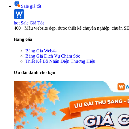
Sale giá tốt
hot
Sale Giá Tốt
400+ Mẫu website đẹp, được thiết kế chuyên nghiệp, chuẩn S
Bảng Giá
Bảng Giá Web4s
Bảng Giá Dịch Vụ Chăm Sóc
Thiết Kế Bộ Nhận Diện Thương Hiệu
Ưu đãi dành cho bạn