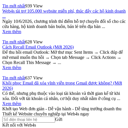
Tin mới nhất
939 View
Web4s tài trợ 105.000 website miễn phí, thúc đẩy các hộ kinh doanh
...
Ngày 10/6/2026, chương trình thí điểm hỗ trợ chuyển đổi số cho các
cửa hàng, hộ kinh doanh bán buôn, bán lẻ trên địa bàn ...
Xem thêm
Tin mới nhất
628 View
Cách Recall Email Outlook (Mới 2026)
Để thu hồi email Outlook: Mở thư mục Sent Items → Click đúp để
mở email muốn thu hồi → Chọn tab Message → Click Actions →
Chọn Recall This Message → ...
Xem thêm
Tin mới nhất
637 View
Khôi phục Email đã xóa vĩnh viễn trong Gmail được không? (Mới
2026)
Có thể, nhưng phụ thuộc vào loại tài khoản và thời gian kể từ khi
xóa. Đối với tài khoản cá nhân, cơ hội duy nhất nằm ở công cụ ...
Xem thêm
Khởi tạo Web đơn giản - Dễ vận hành - Dễ tăng trưởng doanh thu
Thiết kế Website chuyên nghiệp tại Web4s ngay
Gửi
Kết nối với Web4s