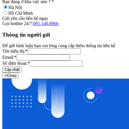
Bạn đang ở khu vực nào ?
*
Hà Nội
Hồ Chí Minh
Gửi yêu cầu liên hệ ngay
Gọi hotline 24/7:
091.140.8966
Thông tin người gửi
Để gửi bình luận bạn vui lòng cung cấp thêm thông tin liên hệ
Tên hiển thị:
*
Email:
*
Số điện thoại:
*
Cập nhật
×
Close