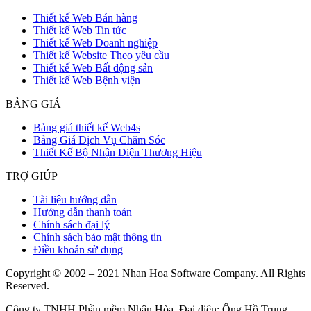
Thiết kế Web Bán hàng
Thiết kế Web Tin tức
Thiết kế Web Doanh nghiệp
Thiết kế Website Theo yêu cầu
Thiết kế Web Bất động sản
Thiết kế Web Bệnh viện
BẢNG GIÁ
Bảng giá thiết kế Web4s
Bảng Giá Dịch Vụ Chăm Sóc
Thiết Kế Bộ Nhận Diện Thương Hiệu
TRỢ GIÚP
Tài liệu hướng dẫn
Hướng dẫn thanh toán
Chính sách đại lý
Chính sách bảo mật thông tin
Điều khoản sử dụng
Copyright © 2002 – 2021 Nhan Hoa Software Company. All Rights
Reserved.
Công ty TNHH Phần mềm Nhân Hòa. Đại diện: Ông Hồ Trung