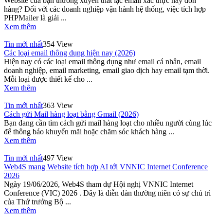
Website của bạn thường xuyên thất lạc email xác thực hay đơn
hàng? Đối với các doanh nghiệp vận hành hệ thống, việc tích hợp
PHPMailer là giải ...
Xem thêm
Tin mới nhất
354 View
Các loại email thông dụng hiện nay (2026)
Hiện nay có các loại email thông dụng như email cá nhân, email
doanh nghiệp, email marketing, email giao dịch hay email tạm thời.
Mỗi loại được thiết kế cho ...
Xem thêm
Tin mới nhất
363 View
Cách gửi Mail hàng loạt bằng Gmail (2026)
Bạn đang cần tìm cách gửi mail hàng loạt cho nhiều người cùng lúc
để thông báo khuyến mãi hoặc chăm sóc khách hàng ...
Xem thêm
Tin mới nhất
497 View
Web4S mang Website tích hợp AI tới VNNIC Internet Conference
2026
Ngày 19/06/2026, Web4S tham dự Hội nghị VNNIC Internet
Conference (VIC) 2026 . Đây là diễn đàn thường niên có sự chủ trì
của Thứ trưởng Bộ ...
Xem thêm