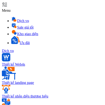
Menu
Dịch vụ
Sale giá tốt
Kho giao diện
Ưu đãi
Dịch vụ
Thiết kế Web4s
Thiết kế landing page
Thiết kế nhận diện thương hiệu