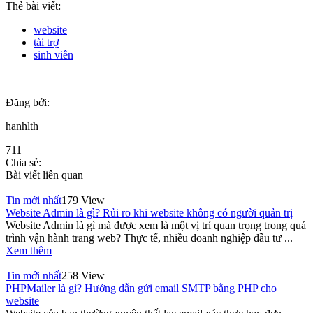
Thẻ bài viết:
website
tài trợ
sinh viên
Đăng bởi:
hanhlth
711
Chia sẻ:
Bài viết liên quan
Tin mới nhất
179 View
Website Admin là gì? Rủi ro khi website không có người quản trị
Website Admin là gì mà được xem là một vị trí quan trọng trong quá
trình vận hành trang web? Thực tế, nhiều doanh nghiệp đầu tư ...
Xem thêm
Tin mới nhất
258 View
PHPMailer là gì? Hướng dẫn gửi email SMTP bằng PHP cho
website