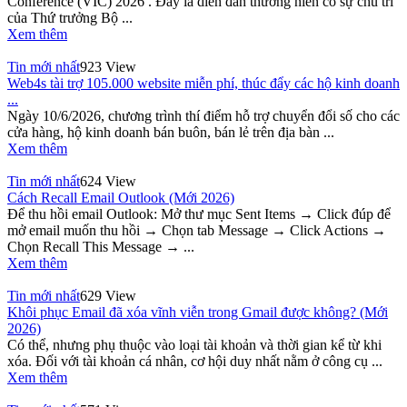
Conference (VIC) 2026 . Đây là diễn đàn thường niên có sự chủ trì
của Thứ trưởng Bộ ...
Xem thêm
Tin mới nhất
923 View
Web4s tài trợ 105.000 website miễn phí, thúc đẩy các hộ kinh doanh
...
Ngày 10/6/2026, chương trình thí điểm hỗ trợ chuyển đổi số cho các
cửa hàng, hộ kinh doanh bán buôn, bán lẻ trên địa bàn ...
Xem thêm
Tin mới nhất
624 View
Cách Recall Email Outlook (Mới 2026)
Để thu hồi email Outlook: Mở thư mục Sent Items → Click đúp để
mở email muốn thu hồi → Chọn tab Message → Click Actions →
Chọn Recall This Message → ...
Xem thêm
Tin mới nhất
629 View
Khôi phục Email đã xóa vĩnh viễn trong Gmail được không? (Mới
2026)
Có thể, nhưng phụ thuộc vào loại tài khoản và thời gian kể từ khi
xóa. Đối với tài khoản cá nhân, cơ hội duy nhất nằm ở công cụ ...
Xem thêm