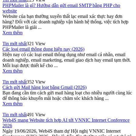
PHPMailer là gì? Hướng dẫn gửi email SMTP bằng PHP cho
website
Website của bạn thường xuyên thất lạc email xác thực hay đơn
hàng? Đối với các doanh nghiệp vận hành hệ thống, việc tích hợp
PHPMailer là giải ...
Xem thêm
Tin mới nhất
321 View
Các loại email thông dụng hiện nay (2026)
Hiện nay có các loại email thông dụng như email cá nhân, email
doanh nghiệp, email marketing, email giao dịch hay email tạm thời.
Mỗi loại được thiết kế cho ...
Xem thêm
Tin mới nhất
352 View
Cách gửi Mail hàng loạt bằng Gmail (2026)
Bạn đang cần tìm cách gửi mail hàng loạt cho nhiều người cùng lúc
để thông báo khuyến mãi hoặc chăm sóc khách hàng ...
Xem thêm
Tin mới nhất
491 View
Web4S mang Website tích hợp AI tới VNNIC Internet Conference
2026
Ngày 19/06/2026, Web4S tham dự Hội nghị VNNIC Internet