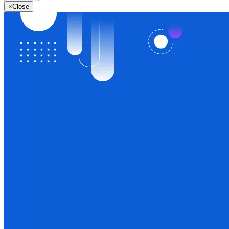
×
Close