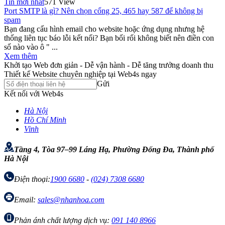
Tin mới nhất
571 View
Port SMTP là gì? Nên chọn cổng 25, 465 hay 587 để không bị
spam
Bạn đang cấu hình email cho website hoặc ứng dụng nhưng hệ
thống liên tục báo lỗi kết nối? Bạn bối rối không biết nên điền con
số nào vào ô " ...
Xem thêm
Khởi tạo Web đơn giản - Dễ vận hành - Dễ tăng trưởng doanh thu
Thiết kế Website chuyên nghiệp tại Web4s ngay
Gửi
Kết nối với Web4s
Hà Nội
Hồ Chí Minh
Vinh
Tầng 4, Tòa 97–99 Láng Hạ, Phường Đống Đa, Thành phố
Hà Nội
Điện thoại:
1900 6680
-
(024) 7308 6680
Email:
sales@nhanhoa.com
Phản ánh chất lượng dịch vụ:
091 140 8966