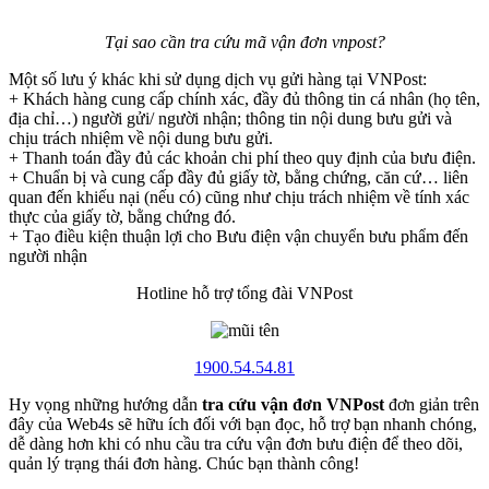
Tại sao cần tra cứu mã vận đơn vnpost?
Một số lưu ý khác khi sử dụng dịch vụ gửi hàng tại VNPost:
+ Khách hàng cung cấp chính xác, đầy đủ thông tin cá nhân (họ tên,
địa chỉ…) người gửi/ người nhận; thông tin nội dung bưu gửi và
chịu trách nhiệm về nội dung bưu gửi.
+ Thanh toán đầy đủ các khoản chi phí theo quy định của bưu điện.
+ Chuẩn bị và cung cấp đầy đủ giấy tờ, bằng chứng, căn cứ… liên
quan đến khiếu nại (nếu có) cũng như chịu trách nhiệm về tính xác
thực của giấy tờ, bằng chứng đó.
+ Tạo điều kiện thuận lợi cho Bưu điện vận chuyển bưu phẩm đến
người nhận
Hotline hỗ trợ tổng đài VNPost
1900.54.54.81
Hy vọng những hướng dẫn
tra cứu vận đơn VNPost
đơn giản trên
đây của Web4s sẽ hữu ích đối với bạn đọc, hỗ trợ bạn nhanh chóng,
dễ dàng hơn khi có nhu cầu tra cứu vận đơn bưu điện để theo dõi,
quản lý trạng thái đơn hàng. Chúc bạn thành công!