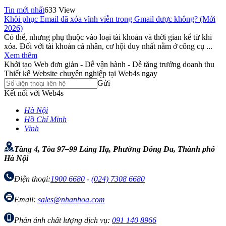
Tin mới nhất
633 View
Khôi phục Email đã xóa vĩnh viễn trong Gmail được không? (Mới
2026)
Có thể, nhưng phụ thuộc vào loại tài khoản và thời gian kể từ khi
xóa. Đối với tài khoản cá nhân, cơ hội duy nhất nằm ở công cụ ...
Xem thêm
Khởi tạo Web đơn giản - Dễ vận hành - Dễ tăng trưởng doanh thu
Thiết kế Website chuyên nghiệp tại Web4s ngay
Gửi
Kết nối với Web4s
Hà Nội
Hồ Chí Minh
Vinh
Tầng 4, Tòa 97–99 Láng Hạ, Phường Đống Đa, Thành phố
Hà Nội
Điện thoại:
1900 6680
-
(024) 7308 6680
Email:
sales@nhanhoa.com
Phản ánh chất lượng dịch vụ:
091 140 8966