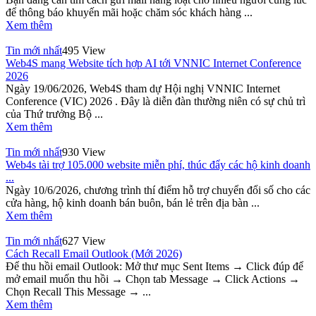
để thông báo khuyến mãi hoặc chăm sóc khách hàng ...
Xem thêm
Tin mới nhất
495 View
Web4S mang Website tích hợp AI tới VNNIC Internet Conference
2026
Ngày 19/06/2026, Web4S tham dự Hội nghị VNNIC Internet
Conference (VIC) 2026 . Đây là diễn đàn thường niên có sự chủ trì
của Thứ trưởng Bộ ...
Xem thêm
Tin mới nhất
930 View
Web4s tài trợ 105.000 website miễn phí, thúc đẩy các hộ kinh doanh
...
Ngày 10/6/2026, chương trình thí điểm hỗ trợ chuyển đổi số cho các
cửa hàng, hộ kinh doanh bán buôn, bán lẻ trên địa bàn ...
Xem thêm
Tin mới nhất
627 View
Cách Recall Email Outlook (Mới 2026)
Để thu hồi email Outlook: Mở thư mục Sent Items → Click đúp để
mở email muốn thu hồi → Chọn tab Message → Click Actions →
Chọn Recall This Message → ...
Xem thêm