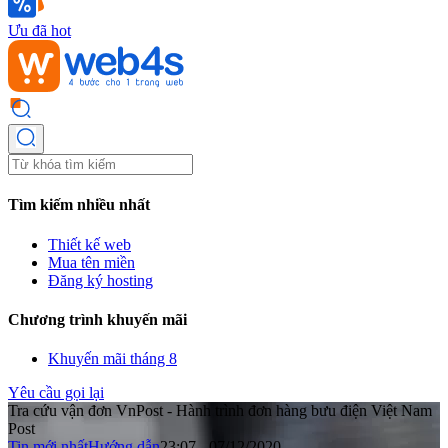
Ưu đã hot
Tìm kiếm nhiều nhất
Thiết kế web
Mua tên miền
Đăng ký hosting
Chương trình khuyến mãi
Khuyến mãi tháng 8
Yêu cầu gọi lại
Tra cứu vận đơn VnPost - Hành trình đơn hàng bưu điện Việt Nam
Post
Tin mới nhất
Hướng dẫn
23:07 - 07/12/2020