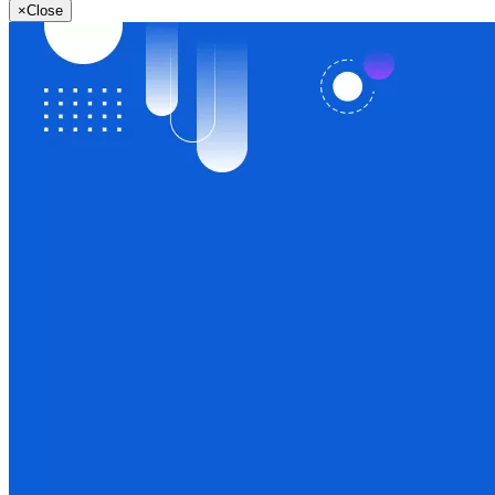
×
Close