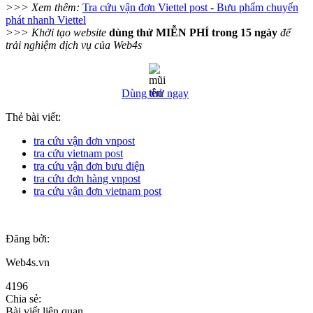
>>> Xem thêm:
Tra cứu vận đơn Viettel post - Bưu phẩm chuyển
phát nhanh Viettel
>>> Khởi tạo website
dùng thử MIỄN PHÍ trong 15 ngày
để
trải nghiệm dịch vụ của Web4s
Dùng thử ngay
Thẻ bài viết:
tra cứu vận đơn vnpost
tra cứu vietnam post
tra cứu vận đơn bưu điện
tra cứu đơn hàng vnpost
tra cứu vận đơn vietnam post
Đăng bởi:
Web4s.vn
4196
Chia sẻ:
Bài viết liên quan