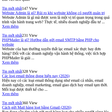
Tin mới nhất
147 View
Website Admin là gì? Rủi ro khi website không có người quản trị
Website Admin là gì mà được xem là một vị trí quan trọng trong quá
trình vận hành trang web? Thực tế, nhiều doanh nghiệp đầu tư ...
Xem thêm
Tin mới nhất
231 View
PHPMailer là gì? Hướng dẫn gửi email SMTP bằng PHP cho
website
Website của bạn thường xuyên thất lạc email xác thực hay đơn
hàng? Đối với các doanh nghiệp vận hành hệ thống, việc tích hợp
PHPMailer là giải ...
Xem thêm
Tin mới nhất
328 View
Các loại email thông dụng hiện nay (2026)
Hiện nay có các loại email thông dụng như email cá nhân, email
doanh nghiệp, email marketing, email giao dịch hay email tạm thời.
Mỗi loại được thiết kế cho ...
Xem thêm
Tin mới nhất
360 View
Cách gửi Mail hàng loạt bằng Gmail (2026)
Bạn đang cần tìm cách gửi mail hàng loạt cho nhiều người cùng lúc