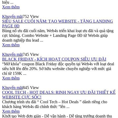
hiệu ...
Xem thêm
Khuyến mãi
752 View
SIÊU SALE CUỐI NĂM: TẠO WEBSITE - TẶNG LANDING
PAGE 0Đ
Bùng nổ ưu đãi cuối năm, Web4s triển khai loạt ưu đãi và quà tặng
cực khủng. Combo Website + Landing Page 0Đ từ Web4s giúp
doanh nghiệp thu lead ...
Xem thêm
Khuyến mãi
745 View
BLACK FRIDAY - KÍCH HOẠT COUPON SIÊU ƯU ĐÃI
“Mở khóa” coupon Black Friday độc quyền tại Web4s với loạt deal
siêu hời lên đến 20%. Sở hữu website chuyên nghiệp với mức giá
chỉ từ 159K ...
Xem thêm
Khuyến mãi
845 View
COOL TECH - HOT DEALS: RINH NGAY ƯU ĐÃI THIẾT KẾ
WEBSITE CỰC SỐC!
Chương trình ưu đãi “ Cool Tech – Hot Deals ” dành riêng cho
khách hàng Web4s đã chính thức “lên ...
Xem thêm
Khởi tạo Web đơn giản - Dễ vận hành - Dễ tăng trưởng doanh thu