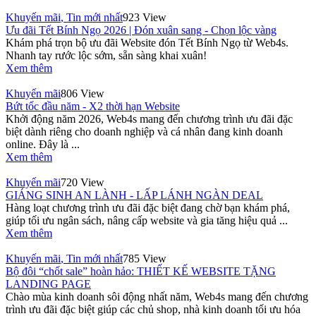
Khuyến mãi
,
Tin mới nhất
923 View
Ưu đãi Tết Bính Ngọ 2026 | Đón xuân sang - Chọn lộc vàng
Khám phá trọn bộ ưu đãi Website đón Tết Bính Ngọ từ Web4s.
Nhanh tay rước lộc sớm, sẵn sàng khai xuân!
Xem thêm
Khuyến mãi
806 View
Bứt tốc đầu năm - X2 thời hạn Website
Khởi động năm 2026, Web4s mang đến chương trình ưu đãi đặc
biệt dành riêng cho doanh nghiệp và cá nhân đang kinh doanh
online. Đây là ...
Xem thêm
Khuyến mãi
720 View
GIÁNG SINH AN LÀNH - LẤP LÁNH NGÀN DEAL
Hàng loạt chương trình ưu đãi đặc biệt đang chờ bạn khám phá,
giúp tối ưu ngân sách, nâng cấp website và gia tăng hiệu quả ...
Xem thêm
Khuyến mãi
,
Tin mới nhất
785 View
Bộ đôi “chốt sale” hoàn hảo: THIẾT KẾ WEBSITE TẶNG
LANDING PAGE
Chào mùa kinh doanh sôi động nhất năm, Web4s mang đến chương
trình ưu đãi đặc biệt giúp các chủ shop, nhà kinh doanh tối ưu hóa