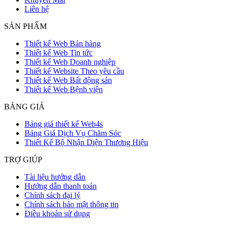
Liên hệ
SẢN PHẨM
Thiết kế Web Bán hàng
Thiết kế Web Tin tức
Thiết kế Web Doanh nghiệp
Thiết kế Website Theo yêu cầu
Thiết kế Web Bất động sản
Thiết kế Web Bệnh viện
BẢNG GIÁ
Bảng giá thiết kế Web4s
Bảng Giá Dịch Vụ Chăm Sóc
Thiết Kế Bộ Nhận Diện Thương Hiệu
TRỢ GIÚP
Tài liệu hướng dẫn
Hướng dẫn thanh toán
Chính sách đại lý
Chính sách bảo mật thông tin
Điều khoản sử dụng