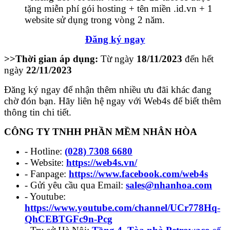
tặng miễn phí gói hosting + tên miền .id.vn + 1
website sử dụng trong vòng 2 năm.
Đăng ký ngay
>>Thời gian áp dụng:
Từ ngày
18/11/2023
đến hết
ngày
22/11/2023
Đăng ký ngay để nhận thêm nhiều ưu đãi khác đang
chờ đón bạn. Hãy liên hệ ngay với Web4s để biết thêm
thông tin chi tiết.
CÔNG TY TNHH PHẦN MỀM NHÂN HÒA
- Hotline:
(028) 7308 6680
- Website:
https://web4s.vn/
- Fanpage:
https://www.facebook.com/web4s
- Gửi yêu cầu qua Email:
sales@nhanhoa.com
- Youtube:
https://www.youtube.com/channel/UCr778Hq-
QhCEBTGFc9n-Pcg