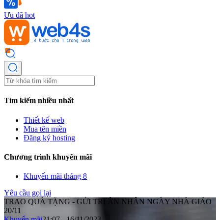
Ưu đã hot
Tìm kiếm nhiều nhất
Thiết kế web
Mua tên miền
Đăng ký hosting
Chương trình khuyến mãi
Khuyến mãi tháng 8
Yêu cầu gọi lại
TRAO QUÀ TẶNG - GỬI TRI ÂN NHÂN NGÀY NHÀ GIÁO
20/11
Khuyến mãi
21:07 - 16/11/2023