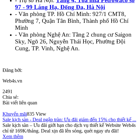
- Trụ sở Hà Nội:
Tầng 4, Tòa nhà Petrowaco số
97 - 99 Láng Hạ, Đống Đa, Hà Nội
- Văn phòng TP. Hồ Chí Minh: 927/1 CMT8,
Phường 7, Quận Tân Bình, Thành phố Hồ Chí
Minh
- Văn phòng Nghệ An: Tầng 2 chung cư Saigon
Sky, Ngõ 26, Nguyễn Thái Học, Phường Đội
Cung, TP. Vinh, Nghệ An.
Đăng bởi:
Web4s.vn
2491
Chia sẻ:
Bài viết liên quan
Khuyến mãi
835 View
Sale kịch sàn - Deal ngập tràn: Ưu đãi giảm đến 15% cho thiết kế ...
Sale kịch sàn – Ưu đãi giới hạn cho dịch vụ thiết kế Website Web4s
chỉ từ 169K/tháng. Deal xịn đã lên sóng, quét ngay ưu đãi!
Xem thêm