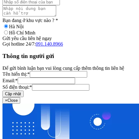
Bạn đang ở khu vực nào ?
*
Hà Nội
Hồ Chí Minh
Gửi yêu cầu liên hệ ngay
Gọi hotline 24/7:
091.140.8966
Thông tin người gửi
Để gửi bình luận bạn vui lòng cung cấp thêm thông tin liên hệ
Tên hiển thị:
*
Email:
*
Số điện thoại:
*
Cập nhật
×
Close