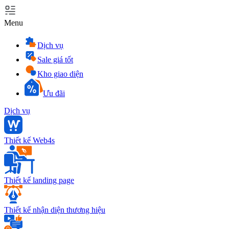
Menu
Dịch vụ
Sale giá tốt
Kho giao diện
Ưu đãi
Dịch vụ
Thiết kế Web4s
Thiết kế landing page
Thiết kế nhận diện thương hiệu