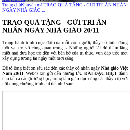
Trang chủ
Khuyến mãi
TRAO QUÀ TẶNG - GỬI TRI ÂN NHÂN
NGÀY NHÀ GIÁO ...
TRAO QUÀ TẶNG - GỬI TRI ÂN
NHÂN NGÀY NHÀ GIÁO 20/11
Trong hành trình cuộc đời của mỗi con người, thầy cô luôn đóng
một vai trò vô cùng quan trọng. - Những người lái đò thầm lặng
miệt mài đưa học trò đến với bến bờ của tri thức, vun đắp ước mơ,
xây dựng tương lai ngày một tươi sáng.
Để tỏ lòng biết ơn sâu sắc đến các thầy cô nhân ngày
Nhà giáo Việt
Nam 20/11
. Web4s xin gửi đến những
ƯU ĐÃI ĐẶC BIỆT
dành
cho tất cả các (trường học, trung tâm giáo dục cùng các thầy cô) với
nội dung chương trình chi tiết như sau: