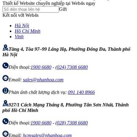
Thiết kế Website chuyên nghiệp tại Web4s ngay
Gửi
Kết nối với Web4s
Hà Nội
Hồ Chí Minh
Vinh
Tầng 4, Tòa 97–99 Láng Hạ, Phường Đống Đa, Thành phố
Hà Nội
Điện thoại:
1900 6680
-
(024) 7308 6680
Email:
sales@nhanhoa.com
Phản ánh chất lượng dịch vụ:
091 140 8966
927/1 Cách Mạng Tháng 8, Phường Tân Sơn Nhất, Thành
phố Hồ Chí Minh
Điện thoại:
1900 6680
-
(028) 7308 6680
Email:
hcmsales@nhanhoa.com