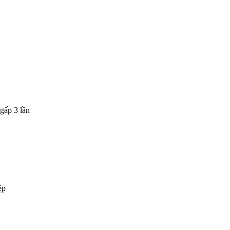
gấp 3 lần
ệp