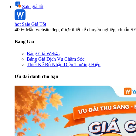
Sale giá tốt
hot
Sale Giá Tốt
400+ Mẫu website đẹp, được thiết kế chuyên nghiệp, chuẩn S
Bảng Giá
Bảng Giá Web4s
Bảng Giá Dịch Vụ Chăm Sóc
Thiết Kế Bộ Nhận Diện Thương Hiệu
Ưu đãi dành cho bạn