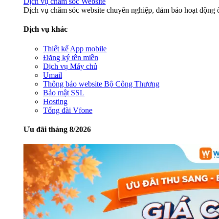
Dịch vụ chăm sóc Website
Dịch vụ chăm sóc website chuyên nghiệp, đảm bảo hoạt động ổ
Dịch vụ khác
Thiết kế App mobile
Đăng ký tên miền
Dịch vụ Máy chủ
Umail
Thông báo website Bộ Công Thương
Bảo mật SSL
Hosting
Tổng đài Vfone
Ưu đãi tháng 8/2026