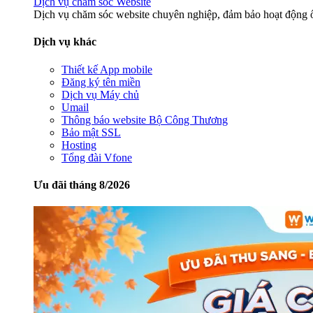
Dịch vụ chăm sóc Website
Dịch vụ chăm sóc website chuyên nghiệp, đảm bảo hoạt động ổ
Dịch vụ khác
Thiết kế App mobile
Đăng ký tên miền
Dịch vụ Máy chủ
Umail
Thông báo website Bộ Công Thương
Bảo mật SSL
Hosting
Tổng đài Vfone
Ưu đãi tháng 8/2026