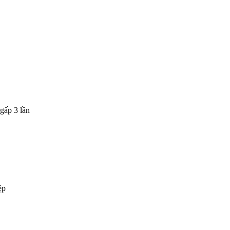
gấp 3 lần
ệp