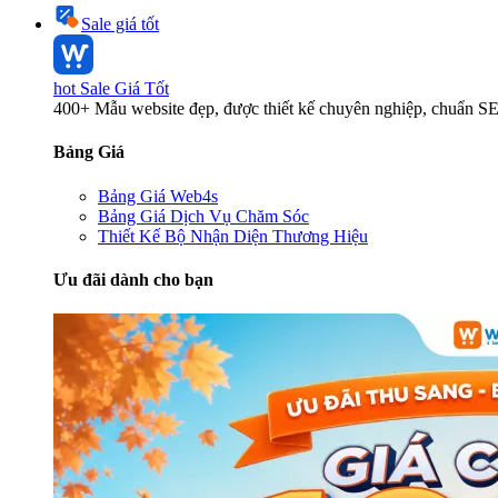
Sale giá tốt
hot
Sale Giá Tốt
400+ Mẫu website đẹp, được thiết kế chuyên nghiệp, chuẩn S
Bảng Giá
Bảng Giá Web4s
Bảng Giá Dịch Vụ Chăm Sóc
Thiết Kế Bộ Nhận Diện Thương Hiệu
Ưu đãi dành cho bạn