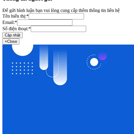
Để gửi bình luận bạn vui lòng cung cấp thêm thông tin liên hệ
Tên hiển thị:
*
Email:
*
Số điện thoại:
*
Cập nhật
×
Close