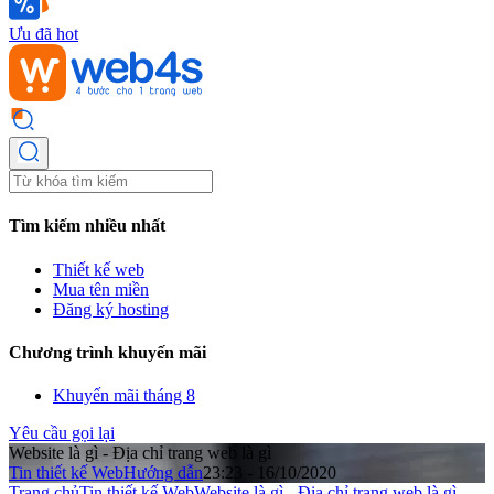
Ưu đã hot
Tìm kiếm nhiều nhất
Thiết kế web
Mua tên miền
Đăng ký hosting
Chương trình khuyến mãi
Khuyến mãi tháng 8
Yêu cầu gọi lại
Website là gì - Địa chỉ trang web là gì
Tin thiết kế Web
Hướng dẫn
23:23 - 16/10/2020
Trang chủ
Tin thiết kế Web
Website là gì - Địa chỉ trang web là gì