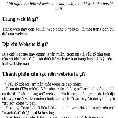
Giải nghĩa cơ bản về website, trang web, địa chỉ web cho người
mới
Trang web là gì?
Trang web hay còn gọi là “web page”/ “pages” là một trang con cụ
thể của website.
Địa chỉ Website là gì?
Địa chỉ website hay chính là tên miền (domain) là yếu tố đầu tiên
cần có khi bạn có ý định thiết kế website bán hàng hay bất kỳ một
loại website nào.
Thành phần cấu tạo nên website là gì?
- 4 yếu tố cốt lõi làm nên một website bao gồm:
+ Domain (Tên miền): Nếu như “văn phòng offline” cần có địa chỉ
cụ thể thì “văn phòng ảo” website trên Internet cũng cần phải có
địa
chỉ web mới
và tên miền chính là địa chỉ “dẫn” người dùng đến với
“trụ sở” công ty bạn.
+ Hosting: Toàn bộ dữ liệu liên quan đến web được lưu trữ trên một
“mảnh đất” được gọi là hosting
+ Nội dung website: Chính là toàn bộ sản phẩm/ dịch vụ doanh