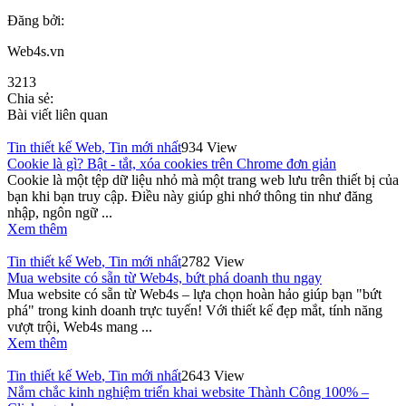
Đăng bởi:
Web4s.vn
3213
Chia sẻ:
Bài viết liên quan
Tin thiết kế Web
,
Tin mới nhất
934 View
Cookie là gì? Bật - tắt, xóa cookies trên Chrome đơn giản
Cookie là một tệp dữ liệu nhỏ mà một trang web lưu trên thiết bị của
bạn khi bạn truy cập. Điều này giúp ghi nhớ thông tin như đăng
nhập, ngôn ngữ ...
Xem thêm
Tin thiết kế Web
,
Tin mới nhất
2782 View
Mua website có sẵn từ Web4s, bứt phá doanh thu ngay
Mua website có sẵn từ Web4s – lựa chọn hoàn hảo giúp bạn "bứt
phá" trong kinh doanh trực tuyến! Với thiết kế đẹp mắt, tính năng
vượt trội, Web4s mang ...
Xem thêm
Tin thiết kế Web
,
Tin mới nhất
2643 View
Nắm chắc kinh nghiệm triển khai website Thành Công 100% –