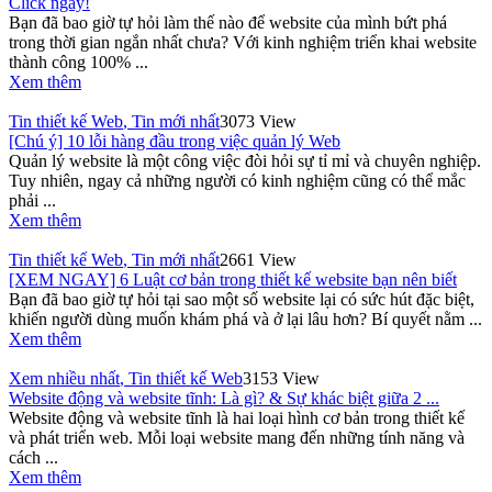
Click ngay!
Bạn đã bao giờ tự hỏi làm thế nào để website của mình bứt phá
trong thời gian ngắn nhất chưa? Với kinh nghiệm triển khai website
thành công 100% ...
Xem thêm
Tin thiết kế Web
,
Tin mới nhất
3073 View
[Chú ý] 10 lỗi hàng đầu trong việc quản lý Web
Quản lý website là một công việc đòi hỏi sự tỉ mỉ và chuyên nghiệp.
Tuy nhiên, ngay cả những người có kinh nghiệm cũng có thể mắc
phải ...
Xem thêm
Tin thiết kế Web
,
Tin mới nhất
2661 View
[XEM NGAY] 6 Luật cơ bản trong thiết kế website bạn nên biết
Bạn đã bao giờ tự hỏi tại sao một số website lại có sức hút đặc biệt,
khiến người dùng muốn khám phá và ở lại lâu hơn? Bí quyết nằm ...
Xem thêm
Xem nhiều nhất
,
Tin thiết kế Web
3153 View
Website động và website tĩnh: Là gì? & Sự khác biệt giữa 2 ...
Website động và website tĩnh là hai loại hình cơ bản trong thiết kế
và phát triển web. Mỗi loại website mang đến những tính năng và
cách ...
Xem thêm