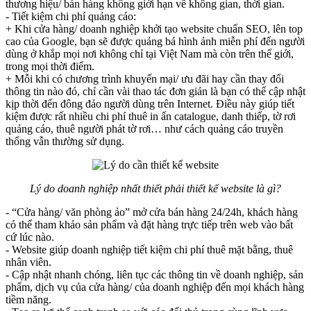
thương hiệu/ bán hàng không giới hạn về không gian, thời gian.
- Tiết kiệm chi phí quảng cáo:
+ Khi cửa hàng/ doanh nghiệp khởi tạo website chuẩn SEO, lên top
cao của Google, bạn sẽ được quảng bá hình ảnh miễn phí đến người
dùng ở khắp mọi nơi không chỉ tại Việt Nam mà còn trên thế giới,
trong mọi thời điểm.
+ Mỗi khi có chương trình khuyến mại/ ưu đãi hay cần thay đổi
thông tin nào đó, chỉ cần vài thao tác đơn giản là bạn có thể cập nhật
kịp thời đến đông đảo người dùng trên Internet. Điều này giúp tiết
kiệm được rất nhiều chi phí thuê in ấn catalogue, danh thiếp, tờ rơi
quảng cáo, thuê người phát tờ rơi… như cách quảng cáo truyền
thống vẫn thường sử dụng.
Lý do doanh nghiệp nhất thiết phải thiết kế website là gì?
- “Cửa hàng/ văn phòng ảo” mở cửa bán hàng 24/24h, khách hàng
có thể tham khảo sản phẩm và đặt hàng trực tiếp trên web vào bất
cứ lúc nào.
- Website giúp doanh nghiệp tiết kiệm chi phí thuê mặt bằng, thuê
nhân viên.
- Cập nhật nhanh chóng, liên tục các thông tin về doanh nghiệp, sản
phẩm, dịch vụ của cửa hàng/ của doanh nghiệp đến mọi khách hàng
tiềm năng.