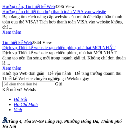
Hướng dẫn
,
Tin thiết kế Web
3396 View
Hướng dẫn chi tiết tích hợp thanh toán VISA vào website
Bạn đang tìm cách nâng cấp website của mình để chấp nhận thanh
toán qua thẻ VISA? Tích hợp thanh toán VISA vào website không
chỉ ...
Xem thêm
Tin thiết kế Web
2844 View
Dịch vụ Thiết kế website rạp chiếu phim, nhà hát MỚI NHẤT
Dịch vụ Thiết kế website rạp chiếu phim , nhà hát MỚI NHẤT
đang tạo nên làn sóng mới trong ngành giải trí. Không chỉ đơn thuần
là ...
Xem thêm
Khởi tạo Web đơn giản - Dễ vận hành - Dễ tăng trưởng doanh thu
Thiết kế Website chuyên nghiệp tại Web4s ngay
Gửi
Kết nối với Web4s
Hà Nội
Hồ Chí Minh
Vinh
Tầng 4, Tòa 97–99 Láng Hạ, Phường Đống Đa, Thành phố
Hà Nội