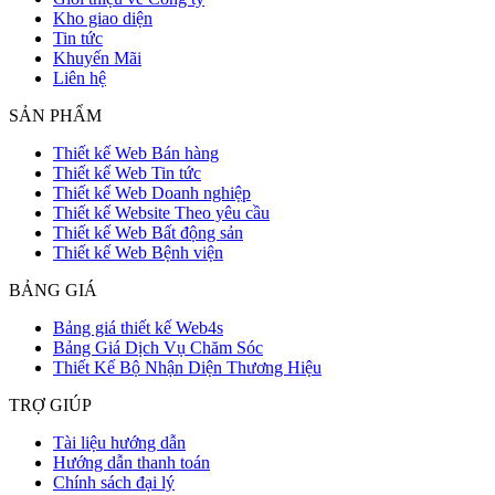
Kho giao diện
Tin tức
Khuyến Mãi
Liên hệ
SẢN PHẨM
Thiết kế Web Bán hàng
Thiết kế Web Tin tức
Thiết kế Web Doanh nghiệp
Thiết kế Website Theo yêu cầu
Thiết kế Web Bất động sản
Thiết kế Web Bệnh viện
BẢNG GIÁ
Bảng giá thiết kế Web4s
Bảng Giá Dịch Vụ Chăm Sóc
Thiết Kế Bộ Nhận Diện Thương Hiệu
TRỢ GIÚP
Tài liệu hướng dẫn
Hướng dẫn thanh toán
Chính sách đại lý