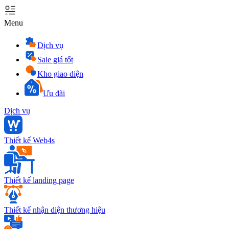
Menu
Dịch vụ
Sale giá tốt
Kho giao diện
Ưu đãi
Dịch vụ
Thiết kế Web4s
Thiết kế landing page
Thiết kế nhận diện thương hiệu