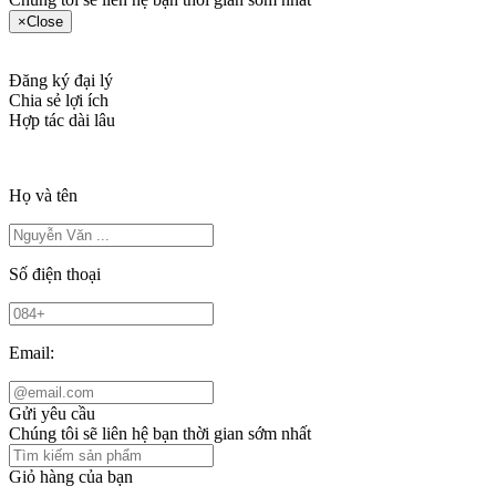
×
Close
Đăng ký đại lý
Chia sẻ lợi ích
Hợp tác dài lâu
Họ và tên
Số điện thoại
Email:
Gửi yêu cầu
Chúng tôi sẽ liên hệ bạn thời gian sớm nhất
Giỏ hàng của bạn