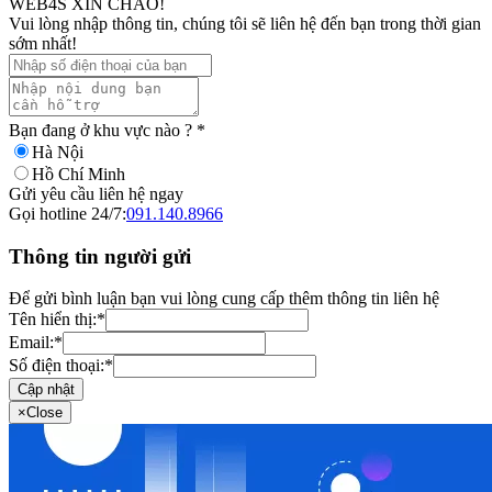
WEB4S XIN CHÀO!
Vui lòng nhập thông tin, chúng tôi sẽ liên hệ đến bạn trong thời gian
sớm nhất!
Bạn đang ở khu vực nào ?
*
Hà Nội
Hồ Chí Minh
Gửi yêu cầu liên hệ ngay
Gọi hotline 24/7:
091.140.8966
Thông tin người gửi
Để gửi bình luận bạn vui lòng cung cấp thêm thông tin liên hệ
Tên hiển thị:
*
Email:
*
Số điện thoại:
*
Cập nhật
×
Close