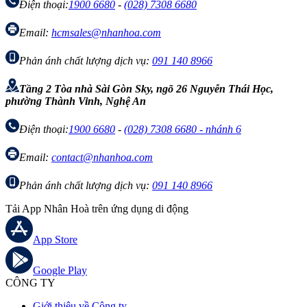
Điện thoại:
1900 6680
-
(028) 7308 6680
Email:
hcmsales@nhanhoa.com
Phản ánh chất lượng dịch vụ:
091 140 8966
Tầng 2 Tòa nhà Sài Gòn Sky, ngõ 26 Nguyễn Thái Học,
phường Thành Vinh, Nghệ An
Điện thoại:
1900 6680
-
(028) 7308 6680 - nhánh 6
Email:
contact@nhanhoa.com
Phản ánh chất lượng dịch vụ:
091 140 8966
Tải App Nhân Hoà trên ứng dụng di động
App Store
Google Play
CÔNG TY
Giới thiệu về Công ty