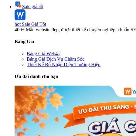
Sale giá tốt
hot
Sale Giá Tốt
400+ Mẫu website đẹp, được thiết kế chuyên nghiệp, chuẩn S
Bảng Giá
Bảng Giá Web4s
Bảng Giá Dịch Vụ Chăm Sóc
Thiết Kế Bộ Nhận Diện Thương Hiệu
Ưu đãi dành cho bạn