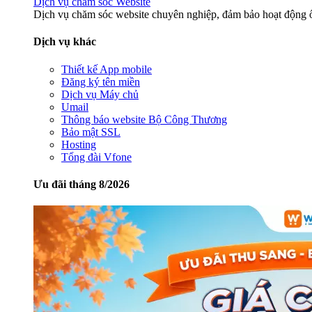
Dịch vụ chăm sóc Website
Dịch vụ chăm sóc website chuyên nghiệp, đảm bảo hoạt động ổ
Dịch vụ khác
Thiết kế App mobile
Đăng ký tên miền
Dịch vụ Máy chủ
Umail
Thông báo website Bộ Công Thương
Bảo mật SSL
Hosting
Tổng đài Vfone
Ưu đãi tháng 8/2026