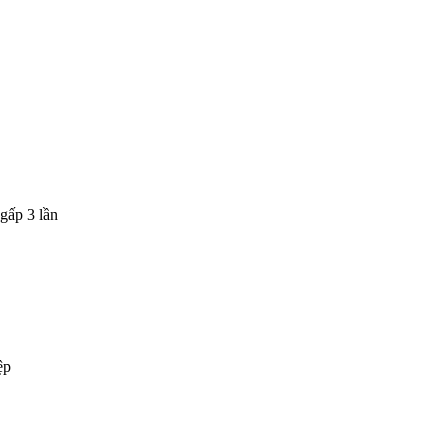
gấp 3 lần
ệp