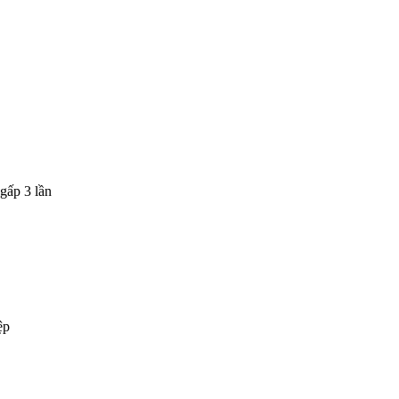
gấp 3 lần
ệp