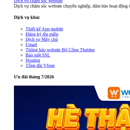
Dịch vụ chăm sóc Website
Dịch vụ chăm sóc website chuyên nghiệp, đảm bảo hoạt động ổ
Dịch vụ khác
Thiết kế App mobile
Đăng ký tên miền
Dịch vụ Máy chủ
Umail
Thông báo website Bộ Công Thương
Bảo mật SSL
Hosting
Tổng đài Vfone
Ưu đãi tháng 7/2026