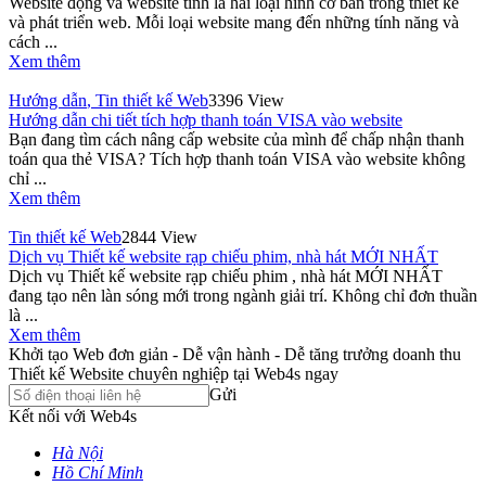
Website động và website tĩnh là hai loại hình cơ bản trong thiết kế
và phát triển web. Mỗi loại website mang đến những tính năng và
cách ...
Xem thêm
Hướng dẫn
,
Tin thiết kế Web
3396 View
Hướng dẫn chi tiết tích hợp thanh toán VISA vào website
Bạn đang tìm cách nâng cấp website của mình để chấp nhận thanh
toán qua thẻ VISA? Tích hợp thanh toán VISA vào website không
chỉ ...
Xem thêm
Tin thiết kế Web
2844 View
Dịch vụ Thiết kế website rạp chiếu phim, nhà hát MỚI NHẤT
Dịch vụ Thiết kế website rạp chiếu phim , nhà hát MỚI NHẤT
đang tạo nên làn sóng mới trong ngành giải trí. Không chỉ đơn thuần
là ...
Xem thêm
Khởi tạo Web đơn giản - Dễ vận hành - Dễ tăng trưởng doanh thu
Thiết kế Website chuyên nghiệp tại Web4s ngay
Gửi
Kết nối với Web4s
Hà Nội
Hồ Chí Minh