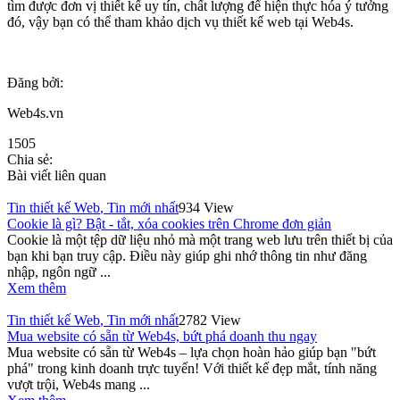
tìm được đơn vị thiết kế uy tín, chất lượng để hiện thực hóa ý tưởng
đó, vậy bạn có thể tham khảo dịch vụ thiết kế web tại Web4s.
Đăng bởi:
Web4s.vn
1505
Chia sẻ:
Bài viết liên quan
Tin thiết kế Web
,
Tin mới nhất
934 View
Cookie là gì? Bật - tắt, xóa cookies trên Chrome đơn giản
Cookie là một tệp dữ liệu nhỏ mà một trang web lưu trên thiết bị của
bạn khi bạn truy cập. Điều này giúp ghi nhớ thông tin như đăng
nhập, ngôn ngữ ...
Xem thêm
Tin thiết kế Web
,
Tin mới nhất
2782 View
Mua website có sẵn từ Web4s, bứt phá doanh thu ngay
Mua website có sẵn từ Web4s – lựa chọn hoàn hảo giúp bạn "bứt
phá" trong kinh doanh trực tuyến! Với thiết kế đẹp mắt, tính năng
vượt trội, Web4s mang ...