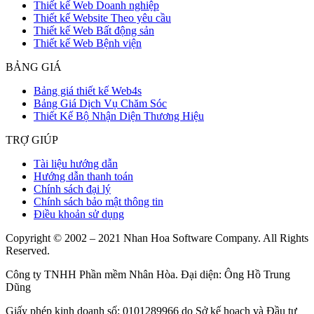
Thiết kế Web Doanh nghiệp
Thiết kế Website Theo yêu cầu
Thiết kế Web Bất động sản
Thiết kế Web Bệnh viện
BẢNG GIÁ
Bảng giá thiết kế Web4s
Bảng Giá Dịch Vụ Chăm Sóc
Thiết Kế Bộ Nhận Diện Thương Hiệu
TRỢ GIÚP
Tài liệu hướng dẫn
Hướng dẫn thanh toán
Chính sách đại lý
Chính sách bảo mật thông tin
Điều khoản sử dụng
Copyright © 2002 – 2021 Nhan Hoa Software Company. All Rights
Reserved.
Công ty TNHH Phần mềm Nhân Hòa. Đại diện: Ông Hồ Trung
Dũng
Giấy phép kinh doanh số: 0101289966 do Sở kế hoạch và Đầu tư