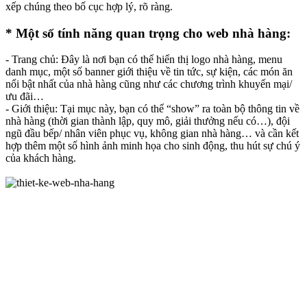
xếp chúng theo bố cục hợp lý, rõ ràng.
* Một số tính năng quan trọng cho web nhà hàng:
- Trang chủ: Đây là nơi bạn có thể hiển thị logo nhà hàng, menu
danh mục, một số banner giới thiệu về tin tức, sự kiện, các món ăn
nổi bật nhất của nhà hàng cũng như các chương trình khuyến mại/
ưu đãi…
- Giới thiệu: Tại mục này, bạn có thể “show” ra toàn bộ thông tin về
nhà hàng (thời gian thành lập, quy mô, giải thưởng nếu có…), đội
ngũ đầu bếp/ nhân viên phục vụ, không gian nhà hàng… và cần kết
hợp thêm một số hình ảnh minh họa cho sinh động, thu hút sự chú ý
của khách hàng.