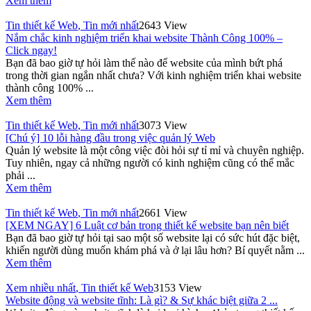
Xem thêm
Tin thiết kế Web
,
Tin mới nhất
2643 View
Nắm chắc kinh nghiệm triển khai website Thành Công 100% –
Click ngay!
Bạn đã bao giờ tự hỏi làm thế nào để website của mình bứt phá
trong thời gian ngắn nhất chưa? Với kinh nghiệm triển khai website
thành công 100% ...
Xem thêm
Tin thiết kế Web
,
Tin mới nhất
3073 View
[Chú ý] 10 lỗi hàng đầu trong việc quản lý Web
Quản lý website là một công việc đòi hỏi sự tỉ mỉ và chuyên nghiệp.
Tuy nhiên, ngay cả những người có kinh nghiệm cũng có thể mắc
phải ...
Xem thêm
Tin thiết kế Web
,
Tin mới nhất
2661 View
[XEM NGAY] 6 Luật cơ bản trong thiết kế website bạn nên biết
Bạn đã bao giờ tự hỏi tại sao một số website lại có sức hút đặc biệt,
khiến người dùng muốn khám phá và ở lại lâu hơn? Bí quyết nằm ...
Xem thêm
Xem nhiều nhất
,
Tin thiết kế Web
3153 View
Website động và website tĩnh: Là gì? & Sự khác biệt giữa 2 ...