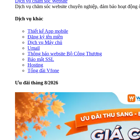
Dịch vụ chăm sóc Website
Dịch vụ chăm sóc website chuyên nghiệp, đảm bảo hoạt động ổ
Dịch vụ khác
Thiết kế App mobile
Đăng ký tên miền
Dịch vụ Máy chủ
Umail
Thông báo website Bộ Công Thương
Bảo mật SSL
Hosting
Tổng đài Vfone
Ưu đãi tháng 8/2026