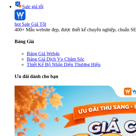
Sale giá tốt
hot
Sale Giá Tốt
400+ Mẫu website đẹp, được thiết kế chuyên nghiệp, chuẩn S
Bảng Giá
Bảng Giá Web4s
Bảng Giá Dịch Vụ Chăm Sóc
Thiết Kế Bộ Nhận Diện Thương Hiệu
Ưu đãi dành cho bạn