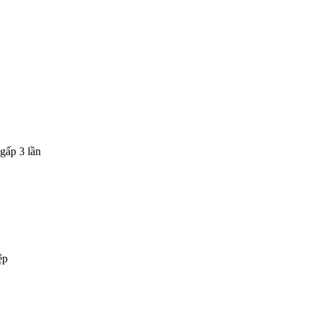
gấp 3 lần
ệp