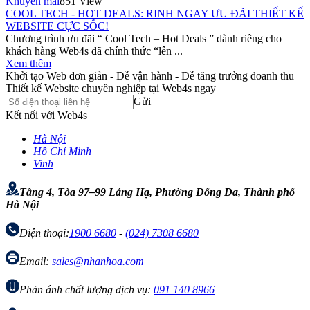
Khuyến mãi
851 View
COOL TECH - HOT DEALS: RINH NGAY ƯU ĐÃI THIẾT KẾ
WEBSITE CỰC SỐC!
Chương trình ưu đãi “ Cool Tech – Hot Deals ” dành riêng cho
khách hàng Web4s đã chính thức “lên ...
Xem thêm
Khởi tạo Web đơn giản - Dễ vận hành - Dễ tăng trưởng doanh thu
Thiết kế Website chuyên nghiệp tại Web4s ngay
Gửi
Kết nối với Web4s
Hà Nội
Hồ Chí Minh
Vinh
Tầng 4, Tòa 97–99 Láng Hạ, Phường Đống Đa, Thành phố
Hà Nội
Điện thoại:
1900 6680
-
(024) 7308 6680
Email:
sales@nhanhoa.com
Phản ánh chất lượng dịch vụ:
091 140 8966