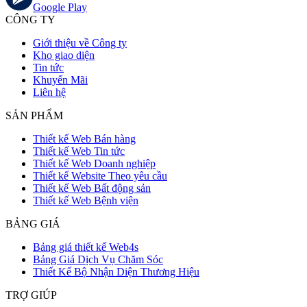
Google Play
CÔNG TY
Giới thiệu về Công ty
Kho giao diện
Tin tức
Khuyến Mãi
Liên hệ
SẢN PHẨM
Thiết kế Web Bán hàng
Thiết kế Web Tin tức
Thiết kế Web Doanh nghiệp
Thiết kế Website Theo yêu cầu
Thiết kế Web Bất động sản
Thiết kế Web Bệnh viện
BẢNG GIÁ
Bảng giá thiết kế Web4s
Bảng Giá Dịch Vụ Chăm Sóc
Thiết Kế Bộ Nhận Diện Thương Hiệu
TRỢ GIÚP