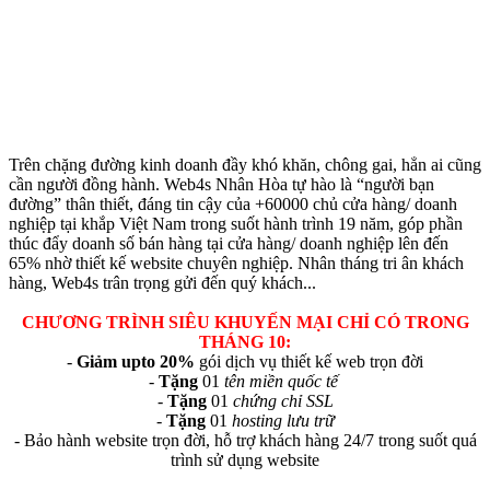
Trên chặng đường kinh doanh đầy khó khăn, chông gai, hẳn ai cũng
cần người đồng hành. Web4s Nhân Hòa tự hào là “người bạn
đường” thân thiết, đáng tin cậy của +60000 chủ cửa hàng/ doanh
nghiệp tại khắp Việt Nam trong suốt hành trình 19 năm, góp phần
thúc đẩy doanh số bán hàng tại cửa hàng/ doanh nghiệp lên đến
65% nhờ thiết kế website chuyên nghiệp.
Nhân tháng tri ân khách
hàng, Web4s trân trọng gửi đến quý khách...
CHƯƠNG TRÌNH SIÊU KHUYẾN MẠI CHỈ CÓ TRONG
THÁNG 10:
-
Giảm upto 20%
gói dịch vụ thiết kế web trọn đời
-
Tặng
01
tên miền quốc tế
-
Tặng
01
chứng chỉ SSL
-
Tặng
01
hosting lưu trữ
- Bảo hành website trọn đời, hỗ trợ khách hàng 24/7 trong suốt quá
trình sử dụng website