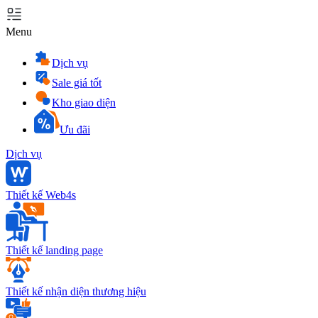
Menu
Dịch vụ
Sale giá tốt
Kho giao diện
Ưu đãi
Dịch vụ
Thiết kế Web4s
Thiết kế landing page
Thiết kế nhận diện thương hiệu