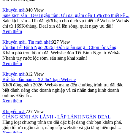
Khuyến mãi
840 View
Sale kịch sàn - Deal ngập tràn: Ưu đãi giảm đến 15% cho thiết kế ...
Sale kịch sàn – Ưu đãi giới hạn cho dịch vụ thiết kế Website Web4s
chỉ từ 169K/tháng. Deal xịn đã lên sóng, quét ngay ưu đãi!
Xem thêm
Khuyến mãi
,
Tin mới nhất
927 View
Ưu đãi Tết Bính Ngọ 2026 | Đón xuân sang - Chọn lộc vàng
Khám phá trọn bộ ưu đãi Website đón Tết Bính Ngọ từ Web4s.
Nhanh tay rước lộc sớm, sẵn sàng khai xuân!
Xem thêm
Khuyến mãi
812 View
Bứt tốc đầu năm - X2 thời hạn Website
Khởi động năm 2026, Web4s mang đến chương trình ưu đãi đặc
biệt dành riêng cho doanh nghiệp và cá nhân đang kinh doanh
online. Đây là ...
Xem thêm
Khuyến mãi
727 View
GIÁNG SINH AN LÀNH - LẤP LÁNH NGÀN DEAL
Hàng loạt chương trình ưu đãi đặc biệt đang chờ bạn khám phá,
giúp tối ưu ngân sách, nâng cấp website và gia tăng hiệu quả ...
Xem thêm