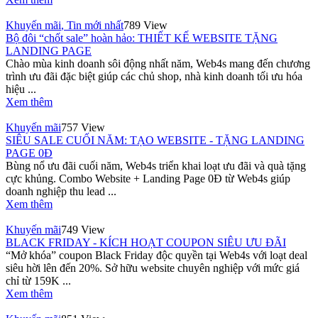
Khuyến mãi
,
Tin mới nhất
789 View
Bộ đôi “chốt sale” hoàn hảo: THIẾT KẾ WEBSITE TẶNG
LANDING PAGE
Chào mùa kinh doanh sôi động nhất năm, Web4s mang đến chương
trình ưu đãi đặc biệt giúp các chủ shop, nhà kinh doanh tối ưu hóa
hiệu ...
Xem thêm
Khuyến mãi
757 View
SIÊU SALE CUỐI NĂM: TẠO WEBSITE - TẶNG LANDING
PAGE 0Đ
Bùng nổ ưu đãi cuối năm, Web4s triển khai loạt ưu đãi và quà tặng
cực khủng. Combo Website + Landing Page 0Đ từ Web4s giúp
doanh nghiệp thu lead ...
Xem thêm
Khuyến mãi
749 View
BLACK FRIDAY - KÍCH HOẠT COUPON SIÊU ƯU ĐÃI
“Mở khóa” coupon Black Friday độc quyền tại Web4s với loạt deal
siêu hời lên đến 20%. Sở hữu website chuyên nghiệp với mức giá
chỉ từ 159K ...
Xem thêm