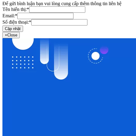
Để gửi bình luận bạn vui lòng cung cấp thêm thông tin liên hệ
Tên hiển thị:
*
Email:
*
Số điện thoại:
*
Cập nhật
×
Close