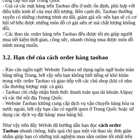
cung cấp nội địa Trung Quốc
- Giá cả các mặt hàng trên Taobao đều ở mức ổn định, phù hợp với
điều kiện kinh tế của mọi đối tượng. Bên cạnh đó, Taobao thường
xuyên có những chương trình ưu đãi, giảm giá sốc nên bạn sẽ có cơ
hội sở hữu được những món đồ có giá siêu rẻ mà chất lượng không
đổi.
- Các thao tác order hàng trên Taobao đều được tối ưu giúp người
mua tiết kiệm thời gian, công sức, nhanh chóng mua được món đồ
mình mong muốn.
3.2. Hạn chế của cách order hàng taobao
- Rào cản ngôn ngữ: Website Taobao sử dụng ngôn ngữ hoàn toàn
bằng tiếng Trung, bởi vậy nếu bạn không biết tiếng sẽ khó khăn
trong việc order Taobao và giao tiếp với các chủ shop (khi có nhu
cầu thương lượng/ mặc cả giá).
- Taobao chỉ chấp nhận hình thức thanh toán qua tài khoản Alipay
và các thẻ nội địa Trung Quốc.
- Website Taobao không cung cấp dịch vụ vận chuyển hàng hóa ra
nước ngoài, bởi vậy bạn cần có người quen ở Trung Quốc hoặc sử
dụng các dịch vụ đặt hàng/ mua hàng hộ.
Như vậy trên đây Web4s đã hướng dẫn bạn đọc
cách order
Taobao
nhanh chóng, hiệu quả chỉ qua một vài thao tác đơn giản
nhằm giúp bạn có những trải nghiệm mua sắm online tốt nhất trên