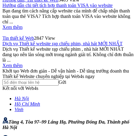
Hướng dẫn chi tiết tích hợp thanh toán VISA vào website
Bạn đang tìm cách nâng cấp website của mình để chấp nhận thanh
toán qua thẻ VISA? Tích hợp thanh toán VISA vào website không
chỉ ...
Xem thêm
Tin thiết kế Web
2847 View
Dịch vụ Thiết kế website rạp chiếu phim, nhà hát MỚI NHẤT
Dịch vụ Thiết kế website rạp chiếu phim , nhà hát MỚI NHẤT
đang tạo nên làn sóng mới trong ngành giải trí. Không chỉ đơn thuần
là ...
Xem thêm
Khởi tạo Web đơn giản - Dễ vận hành - Dễ tăng trưởng doanh thu
Thiết kế Website chuyên nghiệp tại Web4s ngay
Gửi
Kết nối với Web4s
Hà Nội
Hồ Chí Minh
Vinh
Tầng 4, Tòa 97–99 Láng Hạ, Phường Đống Đa, Thành phố
Hà Nội