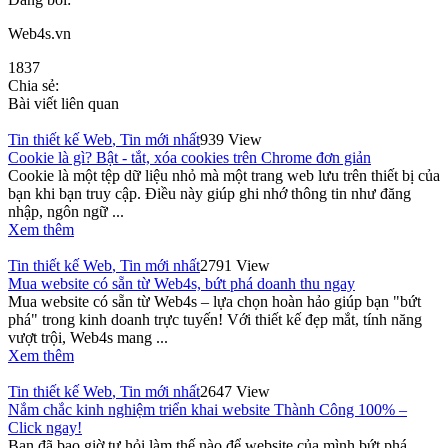
Web4s.vn
1837
Chia sẻ:
Bài viết liên quan
Tin thiết kế Web
,
Tin mới nhất
939 View
Cookie là gì? Bật - tắt, xóa cookies trên Chrome đơn giản
Cookie là một tệp dữ liệu nhỏ mà một trang web lưu trên thiết bị của
bạn khi bạn truy cập. Điều này giúp ghi nhớ thông tin như đăng
nhập, ngôn ngữ ...
Xem thêm
Tin thiết kế Web
,
Tin mới nhất
2791 View
Mua website có sẵn từ Web4s, bứt phá doanh thu ngay
Mua website có sẵn từ Web4s – lựa chọn hoàn hảo giúp bạn "bứt
phá" trong kinh doanh trực tuyến! Với thiết kế đẹp mắt, tính năng
vượt trội, Web4s mang ...
Xem thêm
Tin thiết kế Web
,
Tin mới nhất
2647 View
Nắm chắc kinh nghiệm triển khai website Thành Công 100% –
Click ngay!
Bạn đã bao giờ tự hỏi làm thế nào để website của mình bứt phá