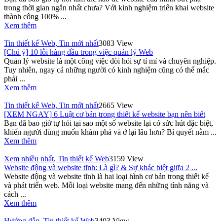
trong thời gian ngắn nhất chưa? Với kinh nghiệm triển khai website
thành công 100% ...
Xem thêm
Tin thiết kế Web
,
Tin mới nhất
3083 View
[Chú ý] 10 lỗi hàng đầu trong việc quản lý Web
Quản lý website là một công việc đòi hỏi sự tỉ mỉ và chuyên nghiệp.
Tuy nhiên, ngay cả những người có kinh nghiệm cũng có thể mắc
phải ...
Xem thêm
Tin thiết kế Web
,
Tin mới nhất
2665 View
[XEM NGAY] 6 Luật cơ bản trong thiết kế website bạn nên biết
Bạn đã bao giờ tự hỏi tại sao một số website lại có sức hút đặc biệt,
khiến người dùng muốn khám phá và ở lại lâu hơn? Bí quyết nằm ...
Xem thêm
Xem nhiều nhất
,
Tin thiết kế Web
3159 View
Website động và website tĩnh: Là gì? & Sự khác biệt giữa 2 ...
Website động và website tĩnh là hai loại hình cơ bản trong thiết kế
và phát triển web. Mỗi loại website mang đến những tính năng và
cách ...
Xem thêm
Hướng dẫn
,
Tin thiết kế Web
3403 View