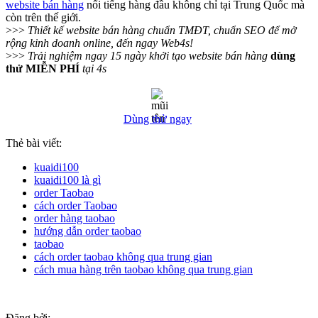
website bán hàng
nổi tiếng hàng đầu không chỉ tại Trung Quốc mà
còn trên thế giới.
>>>
Thiết kế website bán hàng chuẩn TMĐT, chuẩn SEO để mở
rộng kinh doanh online, đến ngay Web4s!
>>>
Trải nghiệm ngay 15 ngày khởi tạo website bán hàng
dùng
thử MIỄN PHÍ
tại 4s
Dùng thử ngay
Thẻ bài viết:
kuaidi100
kuaidi100 là gì
order Taobao
cách order Taobao
order hàng taobao
hướng dẫn order taobao
taobao
cách order taobao không qua trung gian
cách mua hàng trên taobao không qua trung gian
Đăng bởi: