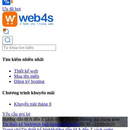
Ưu đã hot
Tìm kiếm nhiều nhất
Thiết kế web
Mua tên miền
Đăng ký hosting
Chương trình khuyến mãi
Khuyến mãi tháng 8
Yêu cầu gọi lại
Hướng dẫn từ A đến Z cách order Taobao không qua trung gian
Tin thiết kế Web
Web bán hàng
Hướng dẫn
16:30 - 12/10/2020
Trang chủ
Tin thiết kế Web
Hướng dẫn từ A đến Z cách order