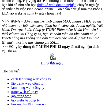
nhanh chóng. Hy vọng đó sẽ là những kiến thức hữu ích dành cho
bạn khi có nhu cầu học
thiết kế web doanh nghiệp
chuyên nghiệp
để thúc đẩy việc kinh doanh online. Còn chần chừ gì nữa mà không
khởi tạo website công ty ngay hôm nay!
>>> Web4s – đơn vị thiết kế web chuẩn SEO, chuẩn TMĐT uy tín
nhất hiện nay luôn sẵn sàng đồng hành cùng các doanh nghiệp Việt
Nam. Do trực thuộc Công ty TNHH Phần mềm Nhân Hòa nên khi
thiết kế web tại Công ty 4s, bạn sẽ hoàn toàn an tâm chinh phục
khách hàng mà không cần bận tâm đến các vấn đề phức tạp như
tên miền, hosting hay chứng chỉ SSL...
>>> Đăng ký
dùng thử MIỄN PHÍ 15 ngày
để trải nghiệm dịch
vụ của 4s.
Dùng thử ngay
Thẻ bài viết:
cách lập trang web công ty
lập trang web công ty
làm trang web công ty
trang web công ty
lập trang web
tạo website công ty
hướng dẫn lập trang web