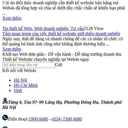
5 lý do thôi thúc doanh nghiệp cần thiết kế website bán hàng mà
Web4s đã tổng hợp và chia sẻ dưới đây chắc chắn sẽ khiến bạn phải
...
Xem thêm
Tin thiết kế Web
,
Web doanh nghiệp
,
Tư vấn
2128 View
Tầm quan trọng của việc thiết kế website giới thiệu doanh nghiệp
Ngày nay, thật dễ dàng và nhanh chóng để các cá nhân/ tổ chức có
thể quảng bá hình ảnh cũng như khẳng định thương hiệu ...
Xem thêm
Khởi tạo Web đơn giản - Dễ vận hành - Dễ tăng trưởng doanh thu
Thiết kế Website chuyên nghiệp tại Web4s ngay
Gửi
Kết nối với Web4s
Hà Nội
Hồ Chí Minh
Vinh
Tầng 4, Tòa 97–99 Láng Hạ, Phường Đống Đa, Thành phố
Hà Nội
Điện thoại:
1900 6680
-
(024) 7308 6680