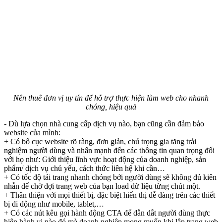
Nên thuê đơn vị uy tín để hỗ trợ thực hiện làm web cho nhanh
chóng, hiệu quả
- Dù lựa chọn nhà cung cấp dịch vụ nào, bạn cũng cần đảm bảo
website của mình:
+ Có bố cục website rõ ràng, đơn giản, chú trọng gia tăng trải
nghiệm người dùng và nhấn mạnh đến các thông tin quan trọng đối
với họ như: Giới thiệu lĩnh vực hoạt động của doanh nghiệp, sản
phẩm/ dịch vụ chủ yếu, cách thức liên hệ khi cần…
+ Có tốc độ tải trang nhanh chóng bởi người dùng sẽ không đủ kiên
nhẫn để chờ đợi trang web của bạn load dữ liệu từng chút một.
+ Thân thiện với mọi thiết bị, đặc biệt hiển thị dễ dàng trên các thiết
bị di động như mobile, tablet,…
+ Có các nút kêu gọi hành động CTA để dẫn dắt người dùng thực
hiện hành vi nào đó mà doanh nghiệp mong muốn khi lập trang web