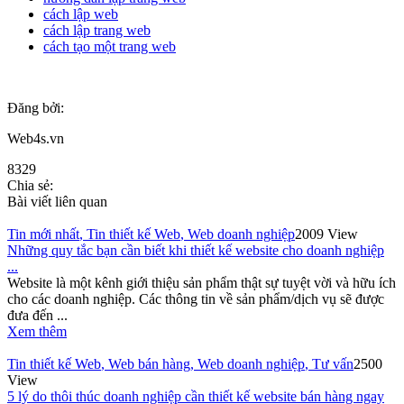
cách lập web
cách lập trang web
cách tạo một trang web
Đăng bởi:
Web4s.vn
8329
Chia sẻ:
Bài viết liên quan
Tin mới nhất
,
Tin thiết kế Web
,
Web doanh nghiệp
2009 View
Những quy tắc bạn cần biết khi thiết kế website cho doanh nghiệp
...
Website là một kênh giới thiệu sản phẩm thật sự tuyệt vời và hữu ích
cho các doanh nghiệp. Các thông tin về sản phẩm/dịch vụ sẽ được
đưa đến ...
Xem thêm
Tin thiết kế Web
,
Web bán hàng
,
Web doanh nghiệp
,
Tư vấn
2500
View
5 lý do thôi thúc doanh nghiệp cần thiết kế website bán hàng ngay