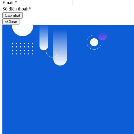
Email:
*
Số điện thoại:
*
Cập nhật
×
Close