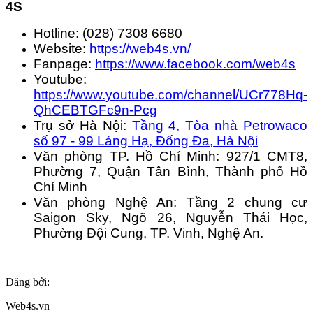
4S
Hotline: (028) 7308 6680
Website:
https://web4s.vn/
Fanpage:
https://www.facebook.com/web4s
Youtube:
https://www.youtube.com/channel/UCr778Hq-
QhCEBTGFc9n-Pcg
Trụ sở Hà Nội:
Tầng 4, Tòa nhà Petrowaco
số 97 - 99 Láng Hạ, Đống Đa, Hà Nội
Văn phòng TP. Hồ Chí Minh: 927/1 CMT8,
Phường 7, Quận Tân Bình, Thành phố Hồ
Chí Minh
Văn phòng Nghệ An: Tầng 2 chung cư
Saigon Sky, Ngõ 26, Nguyễn Thái Học,
Phường Đội Cung, TP. Vinh, Nghệ An.
Đăng bởi:
Web4s.vn