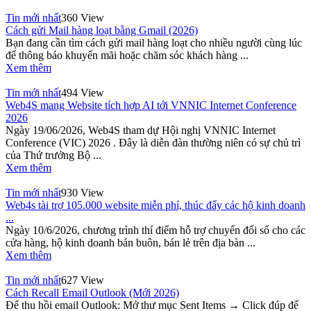
Tin mới nhất
360 View
Cách gửi Mail hàng loạt bằng Gmail (2026)
Bạn đang cần tìm cách gửi mail hàng loạt cho nhiều người cùng lúc
để thông báo khuyến mãi hoặc chăm sóc khách hàng ...
Xem thêm
Tin mới nhất
494 View
Web4S mang Website tích hợp AI tới VNNIC Internet Conference
2026
Ngày 19/06/2026, Web4S tham dự Hội nghị VNNIC Internet
Conference (VIC) 2026 . Đây là diễn đàn thường niên có sự chủ trì
của Thứ trưởng Bộ ...
Xem thêm
Tin mới nhất
930 View
Web4s tài trợ 105.000 website miễn phí, thúc đẩy các hộ kinh doanh
...
Ngày 10/6/2026, chương trình thí điểm hỗ trợ chuyển đổi số cho các
cửa hàng, hộ kinh doanh bán buôn, bán lẻ trên địa bàn ...
Xem thêm
Tin mới nhất
627 View
Cách Recall Email Outlook (Mới 2026)
Để thu hồi email Outlook: Mở thư mục Sent Items → Click đúp để