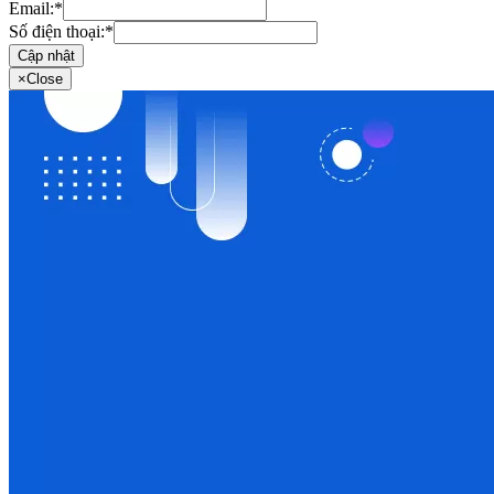
Email:
*
Số điện thoại:
*
Cập nhật
×
Close