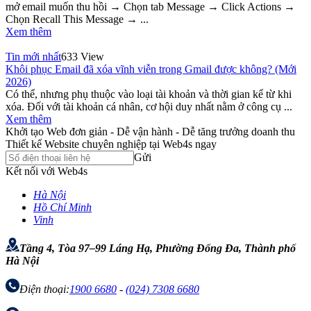
mở email muốn thu hồi → Chọn tab Message → Click Actions →
Chọn Recall This Message → ...
Xem thêm
Tin mới nhất
633 View
Khôi phục Email đã xóa vĩnh viễn trong Gmail được không? (Mới
2026)
Có thể, nhưng phụ thuộc vào loại tài khoản và thời gian kể từ khi
xóa. Đối với tài khoản cá nhân, cơ hội duy nhất nằm ở công cụ ...
Xem thêm
Khởi tạo Web đơn giản - Dễ vận hành - Dễ tăng trưởng doanh thu
Thiết kế Website chuyên nghiệp tại Web4s ngay
Gửi
Kết nối với Web4s
Hà Nội
Hồ Chí Minh
Vinh
Tầng 4, Tòa 97–99 Láng Hạ, Phường Đống Đa, Thành phố
Hà Nội
Điện thoại:
1900 6680
-
(024) 7308 6680