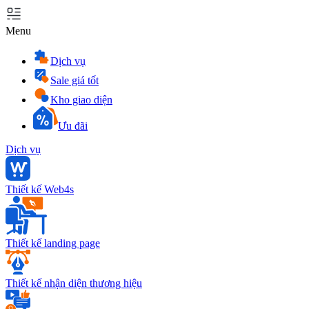
Menu
Dịch vụ
Sale giá tốt
Kho giao diện
Ưu đãi
Dịch vụ
Thiết kế Web4s
Thiết kế landing page
Thiết kế nhận diện thương hiệu