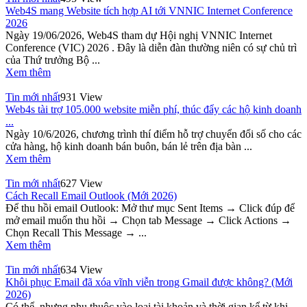
Web4S mang Website tích hợp AI tới VNNIC Internet Conference
2026
Ngày 19/06/2026, Web4S tham dự Hội nghị VNNIC Internet
Conference (VIC) 2026 . Đây là diễn đàn thường niên có sự chủ trì
của Thứ trưởng Bộ ...
Xem thêm
Tin mới nhất
931 View
Web4s tài trợ 105.000 website miễn phí, thúc đẩy các hộ kinh doanh
...
Ngày 10/6/2026, chương trình thí điểm hỗ trợ chuyển đổi số cho các
cửa hàng, hộ kinh doanh bán buôn, bán lẻ trên địa bàn ...
Xem thêm
Tin mới nhất
627 View
Cách Recall Email Outlook (Mới 2026)
Để thu hồi email Outlook: Mở thư mục Sent Items → Click đúp để
mở email muốn thu hồi → Chọn tab Message → Click Actions →
Chọn Recall This Message → ...
Xem thêm
Tin mới nhất
634 View
Khôi phục Email đã xóa vĩnh viễn trong Gmail được không? (Mới
2026)
Có thể, nhưng phụ thuộc vào loại tài khoản và thời gian kể từ khi