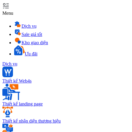
Menu
Dịch vụ
Sale giá tốt
Kho giao diện
Ưu đãi
Dịch vụ
Thiết kế Web4s
Thiết kế landing page
Thiết kế nhận diện thương hiệu