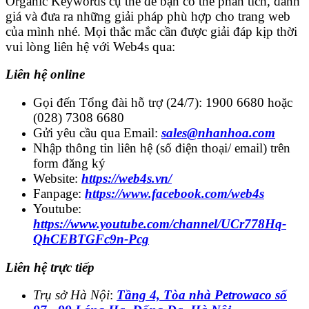
Organic Keywords cụ thể để bạn có thể phân tích, đánh
giá và đưa ra những giải pháp phù hợp cho trang web
của mình nhé. Mọi thắc mắc cần được giải đáp kịp thời
vui lòng liên hệ với Web4s qua:
Liên hệ online
Gọi đến Tổng đài hỗ trợ (24/7): 1900 6680 hoặc
(028) 7308 6680
Gửi yêu cầu qua Email:
sales@nhanhoa.com
Nhập thông tin liên hệ (số điện thoại/ email) trên
form đăng ký
Website:
https://web4s.vn/
Fanpage:
https://www.facebook.com/web4s
Youtube:
https://www.youtube.com/channel/UCr778Hq-
QhCEBTGFc9n-Pcg
Liên hệ trực tiếp
Trụ sở Hà Nội
:
Tầng 4, Tòa nhà Petrowaco số