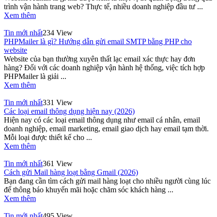
trình vận hành trang web? Thực tế, nhiều doanh nghiệp đầu tư ...
Xem thêm
Tin mới nhất
234 View
PHPMailer là gì? Hướng dẫn gửi email SMTP bằng PHP cho
website
Website của bạn thường xuyên thất lạc email xác thực hay đơn
hàng? Đối với các doanh nghiệp vận hành hệ thống, việc tích hợp
PHPMailer là giải ...
Xem thêm
Tin mới nhất
331 View
Các loại email thông dụng hiện nay (2026)
Hiện nay có các loại email thông dụng như email cá nhân, email
doanh nghiệp, email marketing, email giao dịch hay email tạm thời.
Mỗi loại được thiết kế cho ...
Xem thêm
Tin mới nhất
361 View
Cách gửi Mail hàng loạt bằng Gmail (2026)
Bạn đang cần tìm cách gửi mail hàng loạt cho nhiều người cùng lúc
để thông báo khuyến mãi hoặc chăm sóc khách hàng ...
Xem thêm
Tin mới nhất
495 View