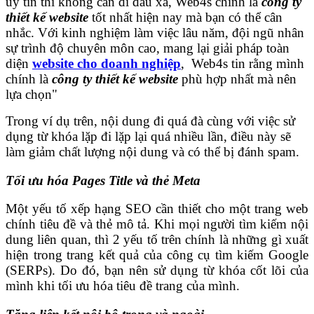
uy tín thì không cần đi đâu xa, Web4s chính là
công ty
thiết kế website
tốt nhất hiện nay mà bạn có thể cân
nhắc. Với kinh nghiệm làm việc lâu năm, đội ngũ nhân
sự trình độ chuyên môn cao, mang lại giải pháp toàn
diện
website cho doanh nghiệp
, Web4s tin rằng mình
chính là
công ty thiết kế website
phù hợp nhất mà nên
lựa chọn"
Trong ví dụ trên, nội dung đi quá đà cùng với việc sử
dụng từ khóa lặp đi lặp lại quá nhiều lần, điều này sẽ
làm giảm chất lượng nội dung và có thể bị đánh spam.
Tối ưu hóa Pages Title và thẻ Meta
Một yếu tố xếp hạng SEO cần thiết cho một trang web
chính tiêu đề và thẻ mô tả. Khi mọi người tìm kiếm nội
dung liên quan, thì 2 yếu tố trên chính là những gì xuất
hiện trong trang kết quả của công cụ tìm kiếm Google
(SERPs). Do đó, bạn nên sử dụng từ khóa cốt lõi của
mình khi tối ưu hóa tiêu đề trang của mình.