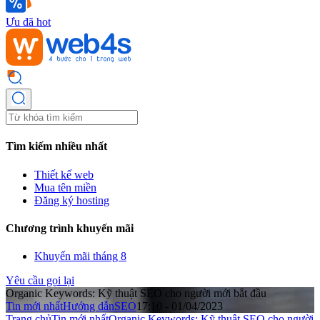
Ưu đã hot
Tìm kiếm nhiều nhất
Thiết kế web
Mua tên miền
Đăng ký hosting
Chương trình khuyến mãi
Khuyến mãi tháng 8
Yêu cầu gọi lại
Organic Keywords: Kỹ thuật SEO cho người mới bắt đầu
Tin mới nhất
Hướng dẫn
SEO
17:10 - 01/04/2023
Trang chủ
Tin mới nhất
Organic Keywords: Kỹ thuật SEO cho người