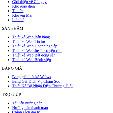
Giới thiệu về Công ty
Kho giao diện
Tin tức
Khuyến Mãi
Liên hệ
SẢN PHẨM
Thiết kế Web Bán hàng
Thiết kế Web Tin tức
Thiết kế Web Doanh nghiệp
Thiết kế Website Theo yêu cầu
Thiết kế Web Bất động sản
Thiết kế Web Bệnh viện
BẢNG GIÁ
Bảng giá thiết kế Web4s
Bảng Giá Dịch Vụ Chăm Sóc
Thiết Kế Bộ Nhận Diện Thương Hiệu
TRỢ GIÚP
Tài liệu hướng dẫn
Hướng dẫn thanh toán
Chính sách đại lý