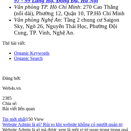
97 - 99 Láng Hạ, Đống Đa, Hà Nội
Văn phòng TP. Hồ Chí Minh
: 270 Cao Thắng
(nối dài), Phường 12, Quận 10, TP.Hồ Chí Minh
Văn phòng Nghệ An
: Tầng 2 chung cư Saigon
Sky, Ngõ 26, Nguyễn Thái Học, Phường Đội
Cung, TP. Vinh, Nghệ An.
Thẻ bài viết:
Organic Keywords
Organic Search
Đăng bởi:
Web4s.vn
2385
Chia sẻ:
Bài viết liên quan
Tin mới nhất
150 View
Website Admin là gì? Rủi ro khi website không có người quản trị
Website Admin là gì mà được xem là một vị trí quan trọng trong quá