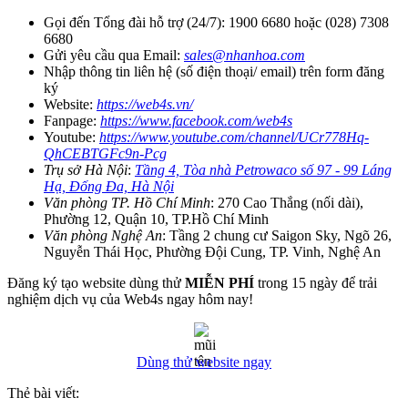
Gọi đến Tổng đài hỗ trợ (24/7): 1900 6680 hoặc (028) 7308
6680
Gửi yêu cầu qua Email:
sales@nhanhoa.com
Nhập thông tin liên hệ (số điện thoại/ email) trên form đăng
ký
Website:
https://web4s.vn/
Fanpage:
https://www.facebook.com/web4s
Youtube:
https://www.youtube.com/channel/UCr778Hq-
QhCEBTGFc9n-Pcg
Trụ sở Hà Nội
:
Tầng 4, Tòa nhà Petrowaco số 97 - 99 Láng
Hạ, Đống Đa, Hà Nội
Văn phòng TP. Hồ Chí Minh
: 270 Cao Thắng (nối dài),
Phường 12, Quận 10, TP.Hồ Chí Minh
Văn phòng Nghệ An
: Tầng 2 chung cư Saigon Sky, Ngõ 26,
Nguyễn Thái Học, Phường Đội Cung, TP. Vinh, Nghệ An
Đăng ký tạo website dùng thử
MIỄN PHÍ
trong 15 ngày để trải
nghiệm dịch vụ của Web4s ngay hôm nay!
Dùng thử website ngay
Thẻ bài viết: