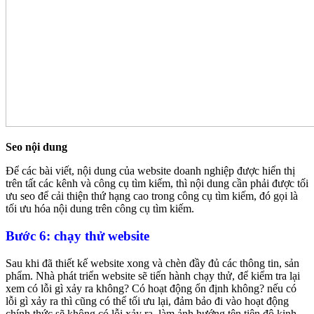
Seo nội dung
Để các bài viết, nội dung của website doanh nghiệp được hiển thị
trên tất các kênh và công cụ tìm kiếm, thì nội dung cần phải được tối
ưu seo để cải thiện thứ hạng cao trong công cụ tìm kiếm, đó gọi là
tối ưu hóa nội dung trên công cụ tìm kiếm.
Bước 6: chạy thử website
Sau khi đã thiết kế website xong và chèn đầy đủ các thông tin, sản
phẩm. Nhà phát triển website sẽ tiến hành chạy thử, để kiểm tra lại
xem có lỗi gì xảy ra không? Có hoạt động ổn định không? nếu có
lỗi gì xảy ra thì cũng có thể tối ưu lại, đảm bảo đi vào hoạt động
chính thức sẽ không có lỗi xảy ra, làm ảnh hướng tên tiên độ kinh