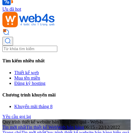
Ưu đã hot
Tìm kiếm nhiều nhất
Thiết kế web
Mua tên miền
Đăng ký hosting
Chương trình khuyến mãi
Khuyến mãi tháng 8
Yêu cầu gọi lại
Quy trình thiết kế website bán hàng hiệu quả - Web4s
Tin mới nhất
Tin thiết kế Web
Web bán hàng
06:15 - 22/12/2022
Trang chủ
Tin mới nhất
Quy trình thiết kế website bán hàng hiệu quả