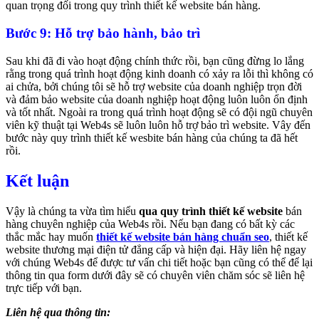
quan trọng đối trong quy trình thiết kế website bán hàng.
Bước 9: Hỗ trợ bảo hành, bảo trì
Sau khi đã đi vào hoạt động chính thức rồi, bạn cũng đừng lo lắng
rằng trong quá trình hoạt động kinh doanh có xảy ra lỗi thì không có
ai chửa, bởi chúng tôi sẽ hỗ trợ website của doanh nghiệp trọn đời
và đảm bảo website của doanh nghiệp hoạt động luôn luôn ổn định
và tốt nhất. Ngoài ra trong quá trình hoạt động sẽ có đội ngũ chuyên
viên kỹ thuật tại Web4s sẽ luôn luôn hỗ trợ bảo trì website. Vây đến
bước này quy trình thiết kế wesbite bán hàng của chúng ta đã hết
rồi.
Kết luận
Vậy là chúng ta vừa tìm hiểu
qua quy trình thiết kế website
bán
hàng chuyên nghiệp của Web4s rồi. Nếu bạn đang có bất kỳ các
thắc mắc hay muốn
thiết kế website bán hàng chuẩn seo
, thiết kế
website thương mại điện tử đẳng cấp và hiện đại. Hãy liên hệ ngay
với chúng Web4s để được tư vấn chi tiết hoặc bạn cũng có thể để lại
thông tin qua form dưới đây sẽ có chuyên viên chăm sóc sẽ liên hệ
trực tiếp với bạn.
Liên hệ qua thông tin: