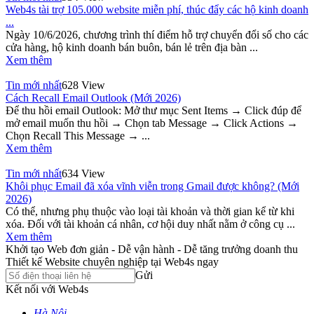
Web4s tài trợ 105.000 website miễn phí, thúc đẩy các hộ kinh doanh
...
Ngày 10/6/2026, chương trình thí điểm hỗ trợ chuyển đổi số cho các
cửa hàng, hộ kinh doanh bán buôn, bán lẻ trên địa bàn ...
Xem thêm
Tin mới nhất
628 View
Cách Recall Email Outlook (Mới 2026)
Để thu hồi email Outlook: Mở thư mục Sent Items → Click đúp để
mở email muốn thu hồi → Chọn tab Message → Click Actions →
Chọn Recall This Message → ...
Xem thêm
Tin mới nhất
634 View
Khôi phục Email đã xóa vĩnh viễn trong Gmail được không? (Mới
2026)
Có thể, nhưng phụ thuộc vào loại tài khoản và thời gian kể từ khi
xóa. Đối với tài khoản cá nhân, cơ hội duy nhất nằm ở công cụ ...
Xem thêm
Khởi tạo Web đơn giản - Dễ vận hành - Dễ tăng trưởng doanh thu
Thiết kế Website chuyên nghiệp tại Web4s ngay
Gửi
Kết nối với Web4s
Hà Nội