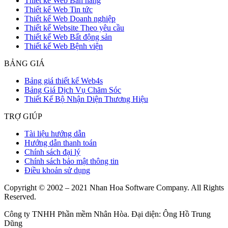
Thiết kế Web Bán hàng
Thiết kế Web Tin tức
Thiết kế Web Doanh nghiệp
Thiết kế Website Theo yêu cầu
Thiết kế Web Bất động sản
Thiết kế Web Bệnh viện
BẢNG GIÁ
Bảng giá thiết kế Web4s
Bảng Giá Dịch Vụ Chăm Sóc
Thiết Kế Bộ Nhận Diện Thương Hiệu
TRỢ GIÚP
Tài liệu hướng dẫn
Hướng dẫn thanh toán
Chính sách đại lý
Chính sách bảo mật thông tin
Điều khoản sử dụng
Copyright © 2002 – 2021 Nhan Hoa Software Company. All Rights
Reserved.
Công ty TNHH Phần mềm Nhân Hòa. Đại diện: Ông Hồ Trung
Dũng