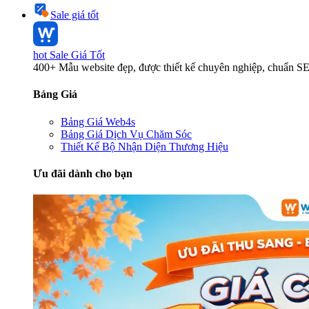
Sale giá tốt
hot
Sale Giá Tốt
400+ Mẫu website đẹp, được thiết kế chuyên nghiệp, chuẩn S
Bảng Giá
Bảng Giá Web4s
Bảng Giá Dịch Vụ Chăm Sóc
Thiết Kế Bộ Nhận Diện Thương Hiệu
Ưu đãi dành cho bạn