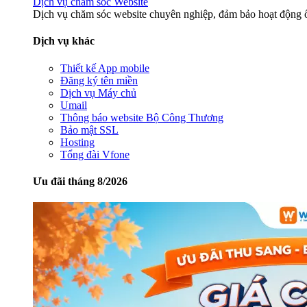
Dịch vụ chăm sóc Website
Dịch vụ chăm sóc website chuyên nghiệp, đảm bảo hoạt động ổ
Dịch vụ khác
Thiết kế App mobile
Đăng ký tên miền
Dịch vụ Máy chủ
Umail
Thông báo website Bộ Công Thương
Bảo mật SSL
Hosting
Tổng đài Vfone
Ưu đãi tháng 8/2026