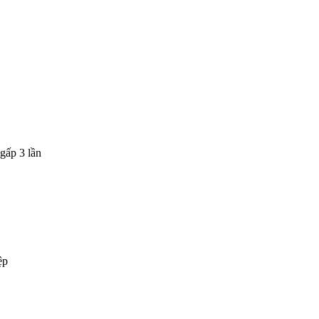
gấp 3 lần
ệp