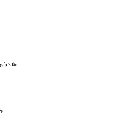
gấp 3 lần
ệp