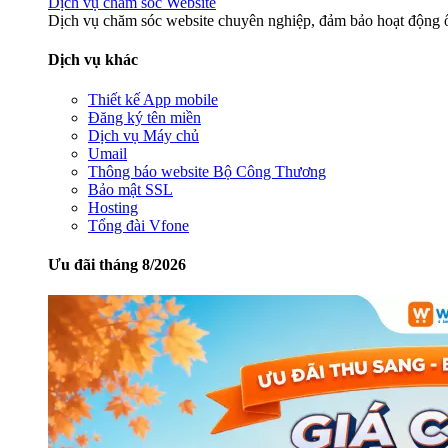
Dịch vụ chăm sóc Website
Dịch vụ chăm sóc website chuyên nghiệp, đảm bảo hoạt động ổ
Dịch vụ khác
Thiết kế App mobile
Đăng ký tên miền
Dịch vụ Máy chủ
Umail
Thông báo website Bộ Công Thương
Bảo mật SSL
Hosting
Tổng đài Vfone
Ưu đãi tháng 8/2026