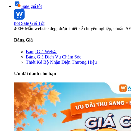
Sale giá tốt
hot
Sale Giá Tốt
400+ Mẫu website đẹp, được thiết kế chuyên nghiệp, chuẩn S
Bảng Giá
Bảng Giá Web4s
Bảng Giá Dịch Vụ Chăm Sóc
Thiết Kế Bộ Nhận Diện Thương Hiệu
Ưu đãi dành cho bạn