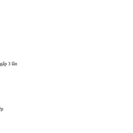
gấp 3 lần
ệp