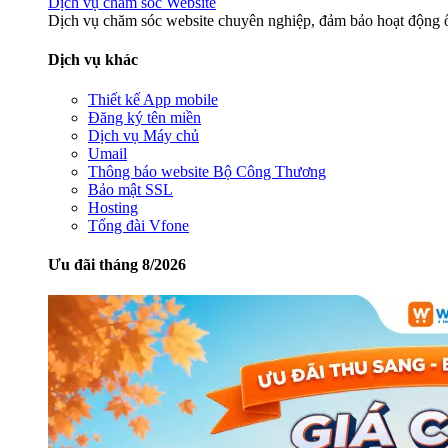
Dịch vụ chăm sóc Website
Dịch vụ chăm sóc website chuyên nghiệp, đảm bảo hoạt động ổ
Dịch vụ khác
Thiết kế App mobile
Đăng ký tên miền
Dịch vụ Máy chủ
Umail
Thông báo website Bộ Công Thương
Bảo mật SSL
Hosting
Tổng đài Vfone
Ưu đãi tháng 8/2026