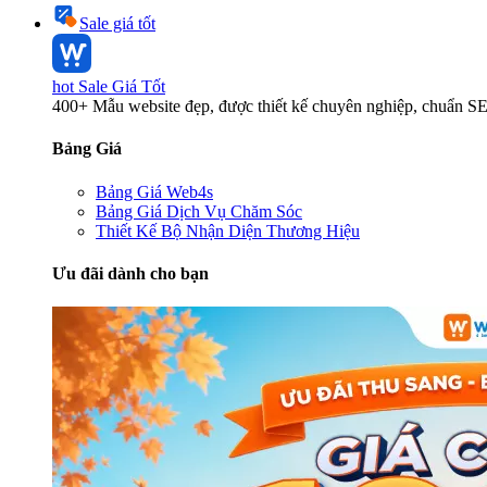
Sale giá tốt
hot
Sale Giá Tốt
400+ Mẫu website đẹp, được thiết kế chuyên nghiệp, chuẩn S
Bảng Giá
Bảng Giá Web4s
Bảng Giá Dịch Vụ Chăm Sóc
Thiết Kế Bộ Nhận Diện Thương Hiệu
Ưu đãi dành cho bạn