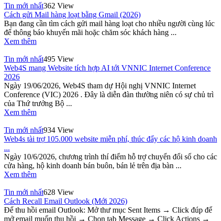
Tin mới nhất
362 View
Cách gửi Mail hàng loạt bằng Gmail (2026)
Bạn đang cần tìm cách gửi mail hàng loạt cho nhiều người cùng lúc
để thông báo khuyến mãi hoặc chăm sóc khách hàng ...
Xem thêm
Tin mới nhất
495 View
Web4S mang Website tích hợp AI tới VNNIC Internet Conference
2026
Ngày 19/06/2026, Web4S tham dự Hội nghị VNNIC Internet
Conference (VIC) 2026 . Đây là diễn đàn thường niên có sự chủ trì
của Thứ trưởng Bộ ...
Xem thêm
Tin mới nhất
934 View
Web4s tài trợ 105.000 website miễn phí, thúc đẩy các hộ kinh doanh
...
Ngày 10/6/2026, chương trình thí điểm hỗ trợ chuyển đổi số cho các
cửa hàng, hộ kinh doanh bán buôn, bán lẻ trên địa bàn ...
Xem thêm
Tin mới nhất
628 View
Cách Recall Email Outlook (Mới 2026)
Để thu hồi email Outlook: Mở thư mục Sent Items → Click đúp để
mở email muốn thu hồi → Chọn tab Message → Click Actions →