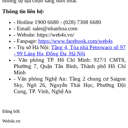
những sự lựa chọn sáng suốt nhất.
Thông tin liên hệ:
- Hotline 1900 6680 - (028) 7308 6680
- Email: sales@nhanhoa.com
- Website: https://web4s.vn/
- Fanpage:
https://www.facebook.com/web4s
- Trụ sở Hà Nội:
Tầng 4, Tòa nhà Petrowaco số 97
- 99 Láng Hạ, Đống Đa, Hà Nội
- Văn phòng TP. Hồ Chí Minh: 927/1 CMT8,
Phường 7, Quận Tân Bình, Thành phố Hồ Chí
Minh
- Văn phòng Nghệ An: Tầng 2 chung cư Saigon
Sky, Ngõ 26, Nguyễn Thái Học, Phường Đội
Cung, TP. Vinh, Nghệ An
Đăng bởi:
Web4s.vn