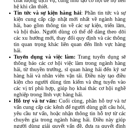
chất lượng dịch vụ, cũng như tạo cơ hội để họ liên
hệ khi cần thiết.
Tin tức và sự kiện hàng hải
: Phần tin tức và sự
kiện cung cấp cập nhật mới nhất về ngành hàng
hải, bao gồm thông tin về các sự kiện, triển lãm,
và hội thảo. Người dùng có thể dễ dàng theo dõi
các xu hướng mới, thay đổi quy định và các thông
tin quan trọng khác liên quan đến lĩnh vực hàng
hải.
Tuyển dụng và việc làm:
Trang tuyển dụng sẽ
thông báo các cơ hội việc làm trong ngành hàng
hải, từ thuyền trưởng, sĩ quan hàng hải đến kỹ sư
hàng hải và nhân viên vận tải. Điều này tạo điều
kiện cho người dùng tìm kiếm và ứng tuyển vào
các vị trí phù hợp, giúp họ khai thác cơ hội nghề
nghiệp trong lĩnh vực hàng hải.
Hỗ trợ và tư vấn:
Cuối cùng, phần hỗ trợ và tư
vấn cung cấp các kênh để người dùng gửi câu hỏi,
yêu cầu tư vấn, hoặc nhận thông tin hỗ trợ từ các
chuyên gia trong ngành hàng hải. Điều này giúp
người dùng giải quyết vấn đề, đưa ra quyết định