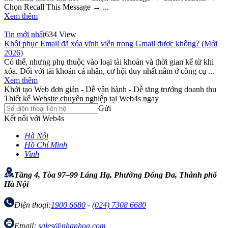
Chọn Recall This Message → ...
Xem thêm
Tin mới nhất
634 View
Khôi phục Email đã xóa vĩnh viễn trong Gmail được không? (Mới
2026)
Có thể, nhưng phụ thuộc vào loại tài khoản và thời gian kể từ khi
xóa. Đối với tài khoản cá nhân, cơ hội duy nhất nằm ở công cụ ...
Xem thêm
Khởi tạo Web đơn giản - Dễ vận hành - Dễ tăng trưởng doanh thu
Thiết kế Website chuyên nghiệp tại Web4s ngay
Gửi
Kết nối với Web4s
Hà Nội
Hồ Chí Minh
Vinh
Tầng 4, Tòa 97–99 Láng Hạ, Phường Đống Đa, Thành phố
Hà Nội
Điện thoại:
1900 6680
-
(024) 7308 6680
Email:
sales@nhanhoa.com