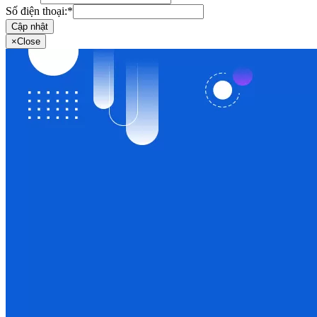
Số điện thoại:
*
Cập nhật
×
Close