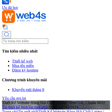
Ưu đã hot
Tìm kiếm nhiều nhất
Thiết kế web
Mua tên miền
Đăng ký hosting
Chương trình khuyến mãi
Khuyến mãi tháng 8
Yêu cầu gọi lại
Thiết Kế Website Hàng Hải Chất Lượng | Trọn Gói, Chuẩn SEO
Tin thiết kế Web
Tin mới nhất
22:36 - 27/02/2024
Trang chủ
Tin mới nhất
Thiết Kế Website Hàng Hải Chất Lượng |