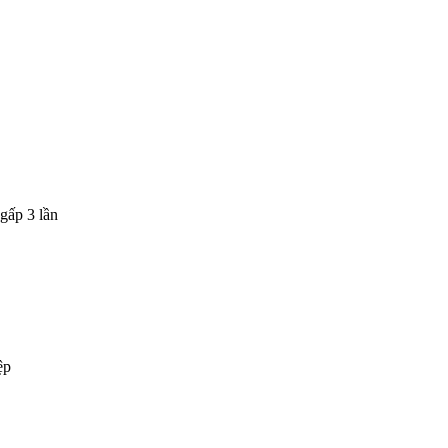
gấp 3 lần
ệp