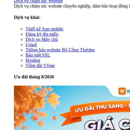
Dịch vụ chăm sóc Website
Dịch vụ chăm sóc website chuyên nghiệp, đảm bảo hoạt động ổ
Dịch vụ khác
Thiết kế App mobile
Đăng ký tên miền
Dịch vụ Máy chủ
Umail
Thông báo website Bộ Công Thương
Bảo mật SSL
Hosting
Tổng đài Vfone
Ưu đãi tháng 8/2026