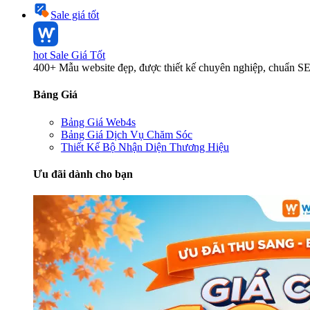
Sale giá tốt
hot
Sale Giá Tốt
400+ Mẫu website đẹp, được thiết kế chuyên nghiệp, chuẩn S
Bảng Giá
Bảng Giá Web4s
Bảng Giá Dịch Vụ Chăm Sóc
Thiết Kế Bộ Nhận Diện Thương Hiệu
Ưu đãi dành cho bạn