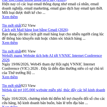
Hiện nay có các loại email thông dụng như email cá nhân, email
doanh nghiệp, email marketing, email giao dịch hay email tạm thời.
Mỗi loại được thiết kế cho ...
Xem thêm
Tin mới nhất
352 View
Cách gửi Mail hàng loạt bằng Gmail (2026)
Bạn đang cần tìm cách gửi mail hàng loạt cho nhiều người cùng lúc
để thông báo khuyến mãi hoặc chăm sóc khách hàng ...
Xem thêm
Tin mới nhất
491 View
Web4S mang Website tích hợp AI tới VNNIC Internet Conference
2026
Ngày 19/06/2026, Web4S tham dự Hội nghị VNNIC Internet
Conference (VIC) 2026 . Đây là diễn đàn thường niên có sự chủ trì
của Thứ trưởng Bộ ...
Xem thêm
Tin mới nhất
923 View
Web4s tài trợ 105.000 website miễn phí, thúc đẩy các hộ kinh doanh
...
Ngày 10/6/2026, chương trình thí điểm hỗ trợ chuyển đổi số cho các
cửa hàng, hộ kinh doanh bán buôn, bán lẻ trên địa bàn ...