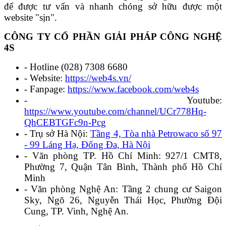
để được tư vấn và nhanh chóng sở hữu được một
website "sịn".
CÔNG TY CỔ PHẦN GIẢI PHÁP CÔNG NGHỆ
4S
- Hotline (028) 7308 6680
- Website:
https://web4s.vn/
- Fanpage:
https://www.facebook.com/web4s
- Youtube:
https://www.youtube.com/channel/UCr778Hq-
QhCEBTGFc9n-Pcg
- Trụ sở Hà Nội:
Tầng 4, Tòa nhà Petrowaco số 97
- 99 Láng Hạ, Đống Đa, Hà Nội
- Văn phòng TP. Hồ Chí Minh: 927/1 CMT8,
Phường 7, Quận Tân Bình, Thành phố Hồ Chí
Minh
- Văn phòng Nghệ An: Tầng 2 chung cư Saigon
Sky, Ngõ 26, Nguyễn Thái Học, Phường Đội
Cung, TP. Vinh, Nghệ An.