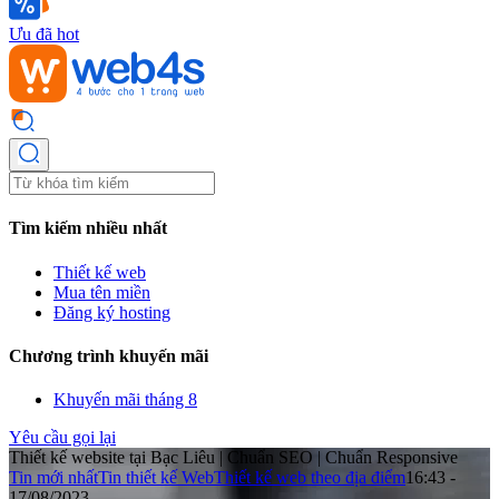
Ưu đã hot
Tìm kiếm nhiều nhất
Thiết kế web
Mua tên miền
Đăng ký hosting
Chương trình khuyến mãi
Khuyến mãi tháng 8
Yêu cầu gọi lại
Thiết kế website tại Bạc Liêu | Chuẩn SEO | Chuẩn Responsive
Tin mới nhất
Tin thiết kế Web
Thiết kế web theo địa điểm
16:43 -
17/08/2023