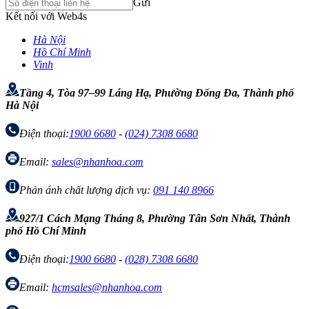
Gửi
Kết nối với Web4s
Hà Nội
Hồ Chí Minh
Vinh
Tầng 4, Tòa 97–99 Láng Hạ, Phường Đống Đa, Thành phố
Hà Nội
Điện thoại:
1900 6680
-
(024) 7308 6680
Email:
sales@nhanhoa.com
Phản ánh chất lượng dịch vụ:
091 140 8966
927/1 Cách Mạng Tháng 8, Phường Tân Sơn Nhất, Thành
phố Hồ Chí Minh
Điện thoại:
1900 6680
-
(028) 7308 6680
Email:
hcmsales@nhanhoa.com