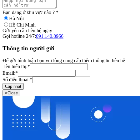
Bạn đang ở khu vực nào ?
*
Hà Nội
Hồ Chí Minh
Gửi yêu cầu liên hệ ngay
Gọi hotline 24/7:
091.140.8966
Thông tin người gửi
Để gửi bình luận bạn vui lòng cung cấp thêm thông tin liên hệ
Tên hiển thị:
*
Email:
*
Số điện thoại:
*
Cập nhật
×
Close