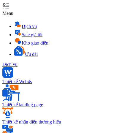
Menu
Dịch vụ
Sale giá tốt
Kho giao diện
Ưu đãi
Dịch vụ
Thiết kế Web4s
Thiết kế landing page
Thiết kế nhận diện thương hiệu