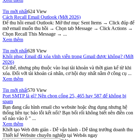
Xem thêm
Tin mới nhất
624 View
Cách Recall Email Outlook (Mới 2026)
Để thu hồi email Outlook: Mở thư mục Sent Items → Click đúp để
mở email muốn thu hồi → Chọn tab Message → Click Actions →
Chọn Recall This Message → ...
Xem thêm
Tin mới nhất
628 View
Khôi phục Email đã xóa vĩnh viễn trong Gmail được không? (Mới
2026)
Có thể, nhưng phụ thuộc vào loại tài khoản và thời gian kể từ khi
xóa. Đối với tài khoản cá nhân, cơ hội duy nhất nằm ở công cụ ...
Xem thêm
Tin mới nhất
570 View
Port SMTP là gì? Nên chọn cổng 25, 465 hay 587 để không bị
spam
Bạn đang cấu hình email cho website hoặc ứng dụng nhưng hệ
thống liên tục báo lỗi kết nối? Bạn bối rối không biết nên điền con
số nào vào ô " ...
Xem thêm
Khởi tạo Web đơn giản - Dễ vận hành - Dễ tăng trưởng doanh thu
Thiết kế Website chuyên nghiệp tại Web4s ngay