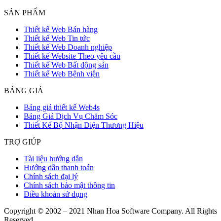
SẢN PHẨM
Thiết kế Web Bán hàng
Thiết kế Web Tin tức
Thiết kế Web Doanh nghiệp
Thiết kế Website Theo yêu cầu
Thiết kế Web Bất động sản
Thiết kế Web Bệnh viện
BẢNG GIÁ
Bảng giá thiết kế Web4s
Bảng Giá Dịch Vụ Chăm Sóc
Thiết Kế Bộ Nhận Diện Thương Hiệu
TRỢ GIÚP
Tài liệu hướng dẫn
Hướng dẫn thanh toán
Chính sách đại lý
Chính sách bảo mật thông tin
Điều khoản sử dụng
Copyright © 2002 – 2021 Nhan Hoa Software Company. All Rights
Reserved.