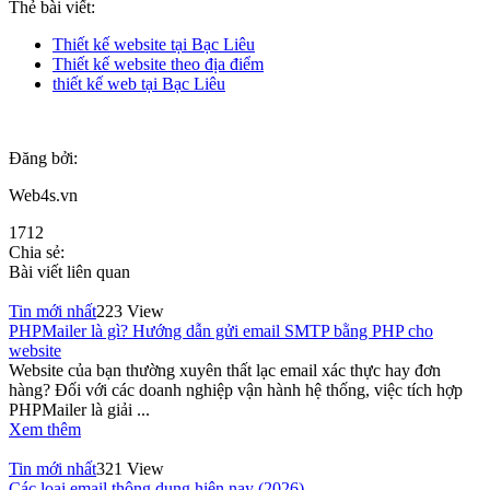
Thẻ bài viết:
Thiết kế website tại Bạc Liêu
Thiết kế website theo địa điểm
thiết kế web tại Bạc Liêu
Đăng bởi:
Web4s.vn
1712
Chia sẻ:
Bài viết liên quan
Tin mới nhất
223 View
PHPMailer là gì? Hướng dẫn gửi email SMTP bằng PHP cho
website
Website của bạn thường xuyên thất lạc email xác thực hay đơn
hàng? Đối với các doanh nghiệp vận hành hệ thống, việc tích hợp
PHPMailer là giải ...
Xem thêm
Tin mới nhất
321 View
Các loại email thông dụng hiện nay (2026)