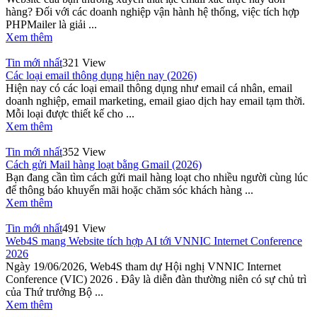
hàng? Đối với các doanh nghiệp vận hành hệ thống, việc tích hợp
PHPMailer là giải ...
Xem thêm
Tin mới nhất
321 View
Các loại email thông dụng hiện nay (2026)
Hiện nay có các loại email thông dụng như email cá nhân, email
doanh nghiệp, email marketing, email giao dịch hay email tạm thời.
Mỗi loại được thiết kế cho ...
Xem thêm
Tin mới nhất
352 View
Cách gửi Mail hàng loạt bằng Gmail (2026)
Bạn đang cần tìm cách gửi mail hàng loạt cho nhiều người cùng lúc
để thông báo khuyến mãi hoặc chăm sóc khách hàng ...
Xem thêm
Tin mới nhất
491 View
Web4S mang Website tích hợp AI tới VNNIC Internet Conference
2026
Ngày 19/06/2026, Web4S tham dự Hội nghị VNNIC Internet
Conference (VIC) 2026 . Đây là diễn đàn thường niên có sự chủ trì
của Thứ trưởng Bộ ...
Xem thêm