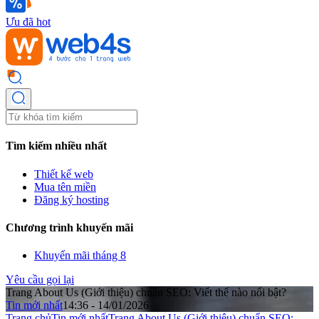
Ưu đã hot
Tìm kiếm nhiều nhất
Thiết kế web
Mua tên miền
Đăng ký hosting
Chương trình khuyến mãi
Khuyến mãi tháng 8
Yêu cầu gọi lại
Trang About Us (Giới thiệu) chuẩn SEO: Viết thế nào nổi bật?
Tin mới nhất
14:36 - 14/01/2026
Trang chủ
Tin mới nhất
Trang About Us (Giới thiệu) chuẩn SEO: