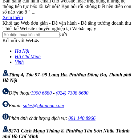
Bạn đang cấu hình email cho website hoặc ứng dụng nhưng hệ
thống liên tục báo lỗi kết nối? Bạn bối rối không biết nên điền con
số nào vào ô " ...
Xem thêm
Khởi tạo Web đơn giản - Dễ vận hành - Dễ tăng trưởng doanh thu
Thiết kế Website chuyên nghiệp tại Web4s ngay
Gửi
Kết nối với Web4s
Hà Nội
Hồ Chí Minh
Vinh
Tầng 4, Tòa 97–99 Láng Hạ, Phường Đống Đa, Thành phố
Hà Nội
Điện thoại:
1900 6680
-
(024) 7308 6680
Email:
sales@nhanhoa.com
Phản ánh chất lượng dịch vụ:
091 140 8966
927/1 Cách Mạng Tháng 8, Phường Tân Sơn Nhất, Thành
phố Hồ Chí Minh