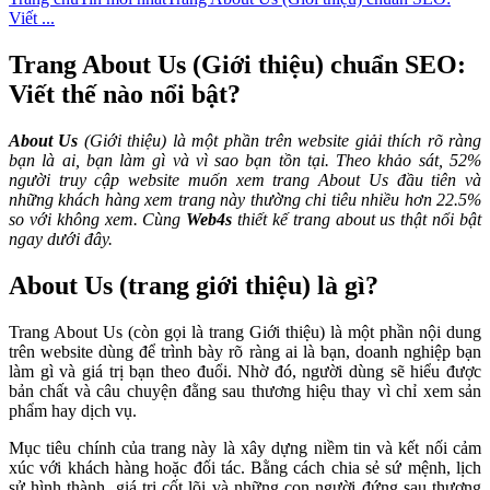
Viết ...
Trang About Us (Giới thiệu) chuẩn SEO:
Viết thế nào nổi bật?
About Us
(Giới thiệu) là một phần trên website giải thích rõ ràng
bạn là ai, bạn làm gì và vì sao bạn tồn tại. Theo khảo sát, 52%
người truy cập website muốn xem trang About Us đầu tiên và
những khách hàng xem trang này thường chi tiêu nhiều hơn 22.5%
so với không xem. Cùng
Web4s
thiết kế trang about us thật nổi bật
ngay dưới đây.
About Us (trang giới thiệu) là gì?
Trang About Us (còn gọi là trang Giới thiệu) là một phần nội dung
trên website dùng để trình bày rõ ràng ai là bạn, doanh nghiệp bạn
làm gì và giá trị bạn theo đuổi. Nhờ đó, người dùng sẽ hiểu được
bản chất và câu chuyện đằng sau thương hiệu thay vì chỉ xem sản
phẩm hay dịch vụ.
Mục tiêu chính của trang này là xây dựng niềm tin và kết nối cảm
xúc với khách hàng hoặc đối tác. Bằng cách chia sẻ sứ mệnh, lịch
sử hình thành, giá trị cốt lõi và những con người đứng sau thương