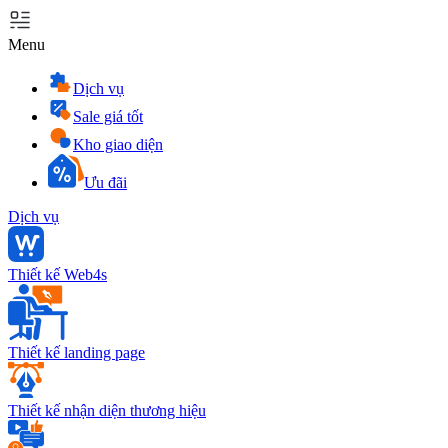
Menu
Dịch vụ
Sale giá tốt
Kho giao diện
Ưu đãi
Dịch vụ
Thiết kế Web4s
Thiết kế landing page
Thiết kế nhận diện thương hiệu