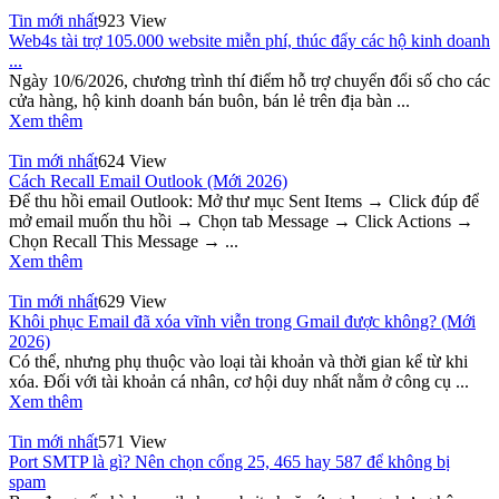
Tin mới nhất
923 View
Web4s tài trợ 105.000 website miễn phí, thúc đẩy các hộ kinh doanh
...
Ngày 10/6/2026, chương trình thí điểm hỗ trợ chuyển đổi số cho các
cửa hàng, hộ kinh doanh bán buôn, bán lẻ trên địa bàn ...
Xem thêm
Tin mới nhất
624 View
Cách Recall Email Outlook (Mới 2026)
Để thu hồi email Outlook: Mở thư mục Sent Items → Click đúp để
mở email muốn thu hồi → Chọn tab Message → Click Actions →
Chọn Recall This Message → ...
Xem thêm
Tin mới nhất
629 View
Khôi phục Email đã xóa vĩnh viễn trong Gmail được không? (Mới
2026)
Có thể, nhưng phụ thuộc vào loại tài khoản và thời gian kể từ khi
xóa. Đối với tài khoản cá nhân, cơ hội duy nhất nằm ở công cụ ...
Xem thêm
Tin mới nhất
571 View
Port SMTP là gì? Nên chọn cổng 25, 465 hay 587 để không bị
spam