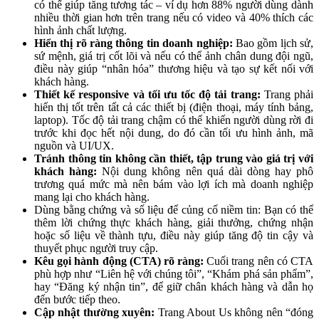
có thể giúp tăng tương tác – ví dụ hơn 88% người dùng dành
nhiều thời gian hơn trên trang nếu có video và 40% thích các
hình ảnh chất lượng.
Hiển thị rõ ràng thông tin doanh nghiệp:
Bao gồm lịch sử,
sứ mệnh, giá trị cốt lõi và nếu có thể ảnh chân dung đội ngũ,
điều này giúp “nhân hóa” thương hiệu và tạo sự kết nối với
khách hàng.
Thiết kế responsive và tối ưu tốc độ tải trang:
Trang phải
hiển thị tốt trên tất cả các thiết bị (điện thoại, máy tính bảng,
laptop). Tốc độ tải trang chậm có thể khiến người dùng rời đi
trước khi đọc hết nội dung, do đó cần tối ưu hình ảnh, mã
nguồn và UI/UX.
Tránh thông tin không cần thiết, tập trung vào giá trị với
khách hàng:
Nội dung không nên quá dài dòng hay phô
trương quá mức mà nên bám vào lợi ích mà doanh nghiệp
mang lại cho khách hàng.
Dùng bằng chứng và số liệu để củng cố niềm tin: Bạn có thể
thêm lời chứng thực khách hàng, giải thưởng, chứng nhận
hoặc số liệu về thành tựu, điều này giúp tăng độ tin cậy và
thuyết phục người truy cập.
Kêu gọi hành động (CTA) rõ ràng:
Cuối trang nên có CTA
phù hợp như “Liên hệ với chúng tôi”, “Khám phá sản phẩm”,
hay “Đăng ký nhận tin”, để giữ chân khách hàng và dẫn họ
đến bước tiếp theo.
Cập nhật thường xuyên:
Trang About Us không nên “đóng