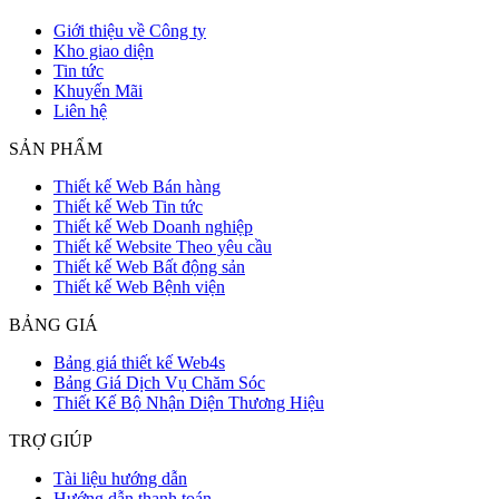
Giới thiệu về Công ty
Kho giao diện
Tin tức
Khuyến Mãi
Liên hệ
SẢN PHẨM
Thiết kế Web Bán hàng
Thiết kế Web Tin tức
Thiết kế Web Doanh nghiệp
Thiết kế Website Theo yêu cầu
Thiết kế Web Bất động sản
Thiết kế Web Bệnh viện
BẢNG GIÁ
Bảng giá thiết kế Web4s
Bảng Giá Dịch Vụ Chăm Sóc
Thiết Kế Bộ Nhận Diện Thương Hiệu
TRỢ GIÚP
Tài liệu hướng dẫn
Hướng dẫn thanh toán