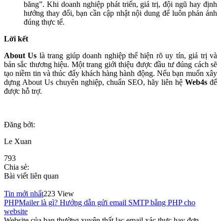
băng”. Khi doanh nghiệp phát triển, giá trị, đội ngũ hay định
hướng thay đổi, bạn cần cập nhật nội dung để luôn phản ánh
đúng thực tế.
Lời kết
About Us
là trang giúp doanh nghiệp thể hiện rõ uy tín, giá trị và
bản sắc thương hiệu. Một trang giới thiệu được đầu tư đúng cách sẽ
tạo niềm tin và thúc đẩy khách hàng hành động. Nếu bạn muốn xây
dựng About Us chuyên nghiệp, chuẩn SEO, hãy liên hệ
Web4s
để
được hỗ trợ.
Đăng bởi:
Le Xuan
793
Chia sẻ:
Bài viết liên quan
Tin mới nhất
223 View
PHPMailer là gì? Hướng dẫn gửi email SMTP bằng PHP cho
website
Website của bạn thường xuyên thất lạc email xác thực hay đơn