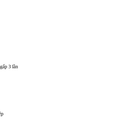
gấp 3 lần
ệp