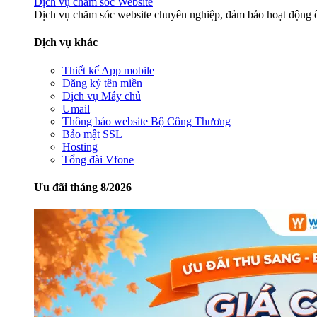
Dịch vụ chăm sóc Website
Dịch vụ chăm sóc website chuyên nghiệp, đảm bảo hoạt động ổ
Dịch vụ khác
Thiết kế App mobile
Đăng ký tên miền
Dịch vụ Máy chủ
Umail
Thông báo website Bộ Công Thương
Bảo mật SSL
Hosting
Tổng đài Vfone
Ưu đãi tháng 8/2026