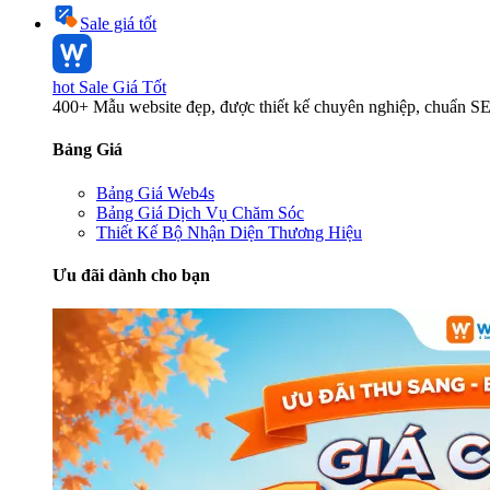
Sale giá tốt
hot
Sale Giá Tốt
400+ Mẫu website đẹp, được thiết kế chuyên nghiệp, chuẩn S
Bảng Giá
Bảng Giá Web4s
Bảng Giá Dịch Vụ Chăm Sóc
Thiết Kế Bộ Nhận Diện Thương Hiệu
Ưu đãi dành cho bạn