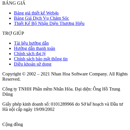
BẢNG GIÁ
Bảng giá thiết kế Web4s
Bảng Giá Dịch Vụ Chăm Sóc
Thiết Kế Bộ Nhận Diện Thương Hiệu
TRỢ GIÚP
Tài liệu hướng dẫn
Hướng dẫn thanh toán
Chính sách đại lý
Chính sách bảo mật thông tin
Điều khoản sử dụng
Copyright © 2002 – 2021 Nhan Hoa Software Company. All Rights
Reserved.
Công ty TNHH Phần mềm Nhân Hòa. Đại diện: Ông Hồ Trung
Dũng
Giấy phép kinh doanh số: 0101289966 do Sở kế hoạch và Đầu tư
Hà nội cấp ngày 19/09/2002
Cộng đồng