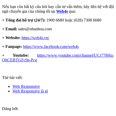
Nếu bạn còn bất kỳ câu hỏi hay cần tư vấn thêm, hãy liên hệ với đội
ngũ chuyên gia của chúng tôi tại
Web4s
qua:
+ Tổng đài hỗ trợ (24/7):
1900 6680 hoặc (028) 7308 6680
+ Email:
sales@nhanhoa.com
+ Website:
https://web4s.vn/
+ Fanpage:
https://www.facebook.com/web4s
+ Youtube:
https://www.youtube.com/channel/UCr778Hq-
QhCEBTGFc9n-Pcg
Thẻ bài viết:
Web Responsive
Web Responsive là gì
Đăng bởi: