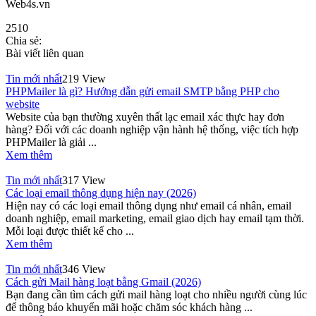
Web4s.vn
2510
Chia sẻ:
Bài viết liên quan
Tin mới nhất
219 View
PHPMailer là gì? Hướng dẫn gửi email SMTP bằng PHP cho
website
Website của bạn thường xuyên thất lạc email xác thực hay đơn
hàng? Đối với các doanh nghiệp vận hành hệ thống, việc tích hợp
PHPMailer là giải ...
Xem thêm
Tin mới nhất
317 View
Các loại email thông dụng hiện nay (2026)
Hiện nay có các loại email thông dụng như email cá nhân, email
doanh nghiệp, email marketing, email giao dịch hay email tạm thời.
Mỗi loại được thiết kế cho ...
Xem thêm
Tin mới nhất
346 View
Cách gửi Mail hàng loạt bằng Gmail (2026)
Bạn đang cần tìm cách gửi mail hàng loạt cho nhiều người cùng lúc
để thông báo khuyến mãi hoặc chăm sóc khách hàng ...