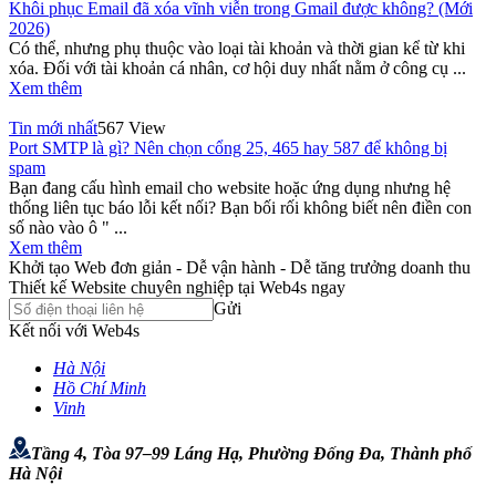
Khôi phục Email đã xóa vĩnh viễn trong Gmail được không? (Mới
2026)
Có thể, nhưng phụ thuộc vào loại tài khoản và thời gian kể từ khi
xóa. Đối với tài khoản cá nhân, cơ hội duy nhất nằm ở công cụ ...
Xem thêm
Tin mới nhất
567 View
Port SMTP là gì? Nên chọn cổng 25, 465 hay 587 để không bị
spam
Bạn đang cấu hình email cho website hoặc ứng dụng nhưng hệ
thống liên tục báo lỗi kết nối? Bạn bối rối không biết nên điền con
số nào vào ô " ...
Xem thêm
Khởi tạo Web đơn giản - Dễ vận hành - Dễ tăng trưởng doanh thu
Thiết kế Website chuyên nghiệp tại Web4s ngay
Gửi
Kết nối với Web4s
Hà Nội
Hồ Chí Minh
Vinh
Tầng 4, Tòa 97–99 Láng Hạ, Phường Đống Đa, Thành phố
Hà Nội