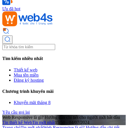
Ưu đã hot
Tìm kiếm nhiều nhất
Thiết kế web
Mua tên miền
Đăng ký hosting
Chương trình khuyến mãi
Khuyến mãi tháng 8
Yêu cầu gọi lại
Web Responsive là gì? Hướng dẫn chi tiết cho người mới bắt đầu
Tin thiết kế Web
Tin mới nhất
15:50 - 04/07/2024
Trang chủ
Tin mới nhất
Web Responsive là gì? Hướng dẫn chi tiết