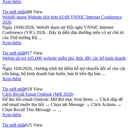
Xem thêm
Tin mới nhất
488 View
Web4S mang Website tích hợp AI tới VNNIC Internet Conference
2026
Ngày 19/06/2026, Web4S tham dự Hội nghị VNNIC Internet
Conference (VIC) 2026 . Đây là diễn đàn thường niên có sự chủ trì
của Thứ trưởng Bộ ...
Xem thêm
Tin mới nhất
917 View
Web4s tài trợ 105.000 website miễn phí, thúc đẩy các hộ kinh doanh
...
Ngày 10/6/2026, chương trình thí điểm hỗ trợ chuyển đổi số cho các
cửa hàng, hộ kinh doanh bán buôn, bán lẻ trên địa bàn ...
Xem thêm
Tin mới nhất
618 View
Cách Recall Email Outlook (Mới 2026)
Để thu hồi email Outlook: Mở thư mục Sent Items → Click đúp để
mở email muốn thu hồi → Chọn tab Message → Click Actions →
Chọn Recall This Message → ...
Xem thêm
Tin mới nhất
625 View