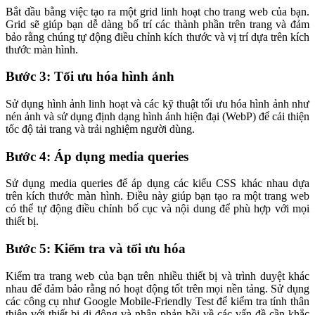
Bắt đầu bằng việc tạo ra một grid linh hoạt cho trang web của bạn.
Grid sẽ giúp bạn dễ dàng bố trí các thành phần trên trang và đảm
bảo rằng chúng tự động điều chỉnh kích thước và vị trí dựa trên kích
thước màn hình.
Bước 3: Tối ưu hóa hình ảnh
Sử dụng hình ảnh linh hoạt và các kỹ thuật tối ưu hóa hình ảnh như
nén ảnh và sử dụng định dạng hình ảnh hiện đại (WebP) để cải thiện
tốc độ tải trang và trải nghiệm người dùng.
Bước 4: Áp dụng media queries
Sử dụng media queries để áp dụng các kiểu CSS khác nhau dựa
trên kích thước màn hình. Điều này giúp bạn tạo ra một trang web
có thể tự động điều chỉnh bố cục và nội dung để phù hợp với mọi
thiết bị.
Bước 5: Kiểm tra và tối ưu hóa
Kiểm tra trang web của bạn trên nhiều thiết bị và trình duyệt khác
nhau để đảm bảo rằng nó hoạt động tốt trên mọi nền tảng. Sử dụng
các công cụ như Google Mobile-Friendly Test để kiểm tra tính thân
thiện với thiết bị di động và nhận phản hồi về các vấn đề cần khắc