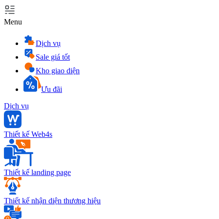
Menu
Dịch vụ
Sale giá tốt
Kho giao diện
Ưu đãi
Dịch vụ
Thiết kế Web4s
Thiết kế landing page
Thiết kế nhận diện thương hiệu