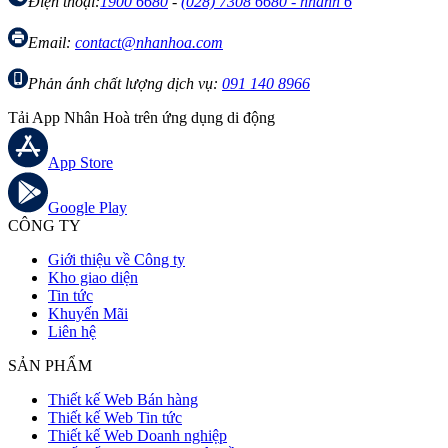
Điện thoại:
1900 6680
-
(028) 7308 6680 - nhánh 6
Email:
contact@nhanhoa.com
Phản ánh chất lượng dịch vụ:
091 140 8966
Tải App Nhân Hoà trên ứng dụng di động
App Store
Google Play
CÔNG TY
Giới thiệu về Công ty
Kho giao diện
Tin tức
Khuyến Mãi
Liên hệ
SẢN PHẨM
Thiết kế Web Bán hàng
Thiết kế Web Tin tức
Thiết kế Web Doanh nghiệp