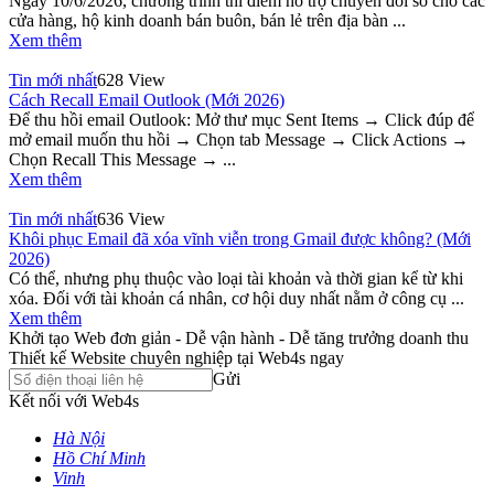
Ngày 10/6/2026, chương trình thí điểm hỗ trợ chuyển đổi số cho các
cửa hàng, hộ kinh doanh bán buôn, bán lẻ trên địa bàn ...
Xem thêm
Tin mới nhất
628 View
Cách Recall Email Outlook (Mới 2026)
Để thu hồi email Outlook: Mở thư mục Sent Items → Click đúp để
mở email muốn thu hồi → Chọn tab Message → Click Actions →
Chọn Recall This Message → ...
Xem thêm
Tin mới nhất
636 View
Khôi phục Email đã xóa vĩnh viễn trong Gmail được không? (Mới
2026)
Có thể, nhưng phụ thuộc vào loại tài khoản và thời gian kể từ khi
xóa. Đối với tài khoản cá nhân, cơ hội duy nhất nằm ở công cụ ...
Xem thêm
Khởi tạo Web đơn giản - Dễ vận hành - Dễ tăng trưởng doanh thu
Thiết kế Website chuyên nghiệp tại Web4s ngay
Gửi
Kết nối với Web4s
Hà Nội
Hồ Chí Minh
Vinh