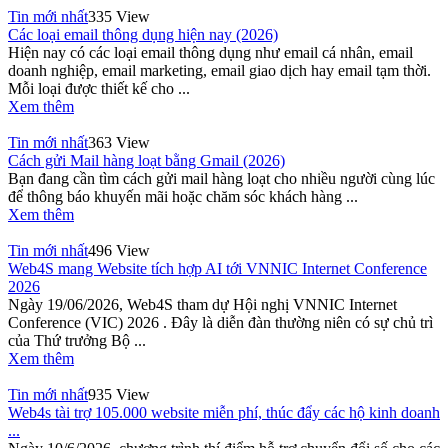
Tin mới nhất
335 View
Các loại email thông dụng hiện nay (2026)
Hiện nay có các loại email thông dụng như email cá nhân, email
doanh nghiệp, email marketing, email giao dịch hay email tạm thời.
Mỗi loại được thiết kế cho ...
Xem thêm
Tin mới nhất
363 View
Cách gửi Mail hàng loạt bằng Gmail (2026)
Bạn đang cần tìm cách gửi mail hàng loạt cho nhiều người cùng lúc
để thông báo khuyến mãi hoặc chăm sóc khách hàng ...
Xem thêm
Tin mới nhất
496 View
Web4S mang Website tích hợp AI tới VNNIC Internet Conference
2026
Ngày 19/06/2026, Web4S tham dự Hội nghị VNNIC Internet
Conference (VIC) 2026 . Đây là diễn đàn thường niên có sự chủ trì
của Thứ trưởng Bộ ...
Xem thêm
Tin mới nhất
935 View
Web4s tài trợ 105.000 website miễn phí, thúc đẩy các hộ kinh doanh
...