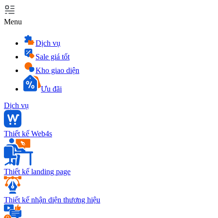
Menu
Dịch vụ
Sale giá tốt
Kho giao diện
Ưu đãi
Dịch vụ
Thiết kế Web4s
Thiết kế landing page
Thiết kế nhận diện thương hiệu