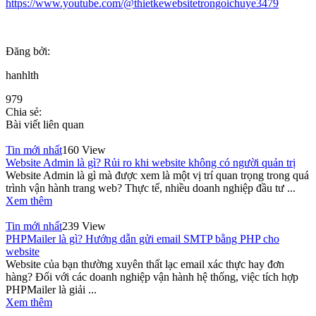
https://www.youtube.com/@thietkewebsitetrongoichuye3479
Đăng bởi:
hanhlth
979
Chia sẻ:
Bài viết liên quan
Tin mới nhất
160 View
Website Admin là gì? Rủi ro khi website không có người quản trị
Website Admin là gì mà được xem là một vị trí quan trọng trong quá
trình vận hành trang web? Thực tế, nhiều doanh nghiệp đầu tư ...
Xem thêm
Tin mới nhất
239 View
PHPMailer là gì? Hướng dẫn gửi email SMTP bằng PHP cho
website
Website của bạn thường xuyên thất lạc email xác thực hay đơn
hàng? Đối với các doanh nghiệp vận hành hệ thống, việc tích hợp
PHPMailer là giải ...
Xem thêm