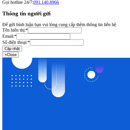
Gọi hotline 24/7:
091.140.8966
Thông tin người gửi
Để gửi bình luận bạn vui lòng cung cấp thêm thông tin liên hệ
Tên hiển thị:
*
Email:
*
Số điện thoại:
*
Cập nhật
×
Close