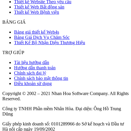
Thiết kế Website Theo yêu cầu
Thiết kế Web Bất động sản
Thiết kế Web Bệnh viện
BẢNG GIÁ
Bảng giá thiết kế Web4s
Bảng Giá Dịch Vụ Chăm Sóc
Thiết Kế Bộ Nhận Diện Thương Hiệu
TRỢ GIÚP
Tài liệu hướng dẫn
Hướng dẫn thanh toán
Chính sách đại lý
Chính sách bảo mật thông tin
Điều khoản sử dụng
Copyright © 2002 – 2021 Nhan Hoa Software Company. All Rights
Reserved.
Công ty TNHH Phần mềm Nhân Hòa. Đại diện: Ông Hồ Trung
Dũng
Giấy phép kinh doanh số: 0101289966 do Sở kế hoạch và Đầu tư
Hà nội cấp ngày 19/09/2002