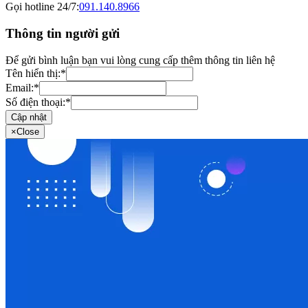
Gọi hotline 24/7:
091.140.8966
Thông tin người gửi
Để gửi bình luận bạn vui lòng cung cấp thêm thông tin liên hệ
Tên hiển thị:
*
Email:
*
Số điện thoại:
*
Cập nhật
×
Close