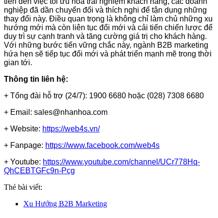
tiến đến việc tối ưu hóa trải nghiệm khách hàng, các doanh
nghiệp đã dần chuyển đổi và thích nghi để tận dụng những
thay đổi này. Điều quan trọng là không chỉ làm chủ những xu
hướng mới mà còn liên tục đổi mới và cải tiến chiến lược để
duy trì sự cạnh tranh và tăng cường giá trị cho khách hàng.
Với những bước tiến vững chắc này, ngành B2B marketing
hứa hẹn sẽ tiếp tục đổi mới và phát triển mạnh mẽ trong thời
gian tới.
Thông tin liên hệ:
+ Tổng đài hỗ trợ (24/7): 1900 6680 hoặc (028) 7308 6680
+ Email: sales@nhanhoa.com
+ Website:
https://web4s.vn/
+ Fanpage:
https://www.facebook.com/web4s
+ Youtube:
https://www.youtube.com/channel/UCr778Hq-
QhCEBTGFc9n-Pcg
Thẻ bài viết:
Xu Hướng B2B Marketing