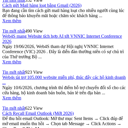
Tin mới nhất
352 View
Cách gửi Mail hàng loạt bằng Gmail (2026)
Bạn đang cần tìm cách gửi mail hàng loạt cho nhiều người cùng lúc
để thông báo khuyến mãi hoặc chăm sóc khách hàng ...
Xem thêm
Tin mới nhất
490 View
Web4S mang Website tích hợp AI tới VNNIC Internet Conference
2026
Ngày 19/06/2026, Web4S tham dự Hội nghị VNNIC Internet
Conference (VIC) 2026 . Đây là diễn đàn thường niên có sự chủ trì
của Thứ trưởng Bộ ...
Xem thêm
Tin mới nhất
923 View
Web4s tài trợ 105.000 website miễn phí, thúc đẩy các hộ kinh doanh
...
Ngày 10/6/2026, chương trình thí điểm hỗ trợ chuyển đổi số cho các
cửa hàng, hộ kinh doanh bán buôn, bán lẻ trên địa bàn ...
Xem thêm
Tin mới nhất
622 View
Cách Recall Email Outlook (Mới 2026)
Để thu hồi email Outlook: Mở thư mục Sent Items → Click đúp để
mở email muốn thu hồi → Chọn tab Message → Click Actions →