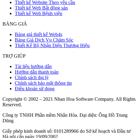
Thiết kế Website Theo yêu cầu
Thiết kế Web Bất động sản
Thiết kế Web Bệnh viện
BẢNG GIÁ
Bảng giá thiết kế Web4s
Bảng Giá Dịch Vụ Chăm Sóc
Thiết Kế Bộ Nhận Diện Thương Hiệu
TRỢ GIÚP
Tài liệu hướng dẫn
Hướng dẫn thanh toán
Chính sách đại lý
Chính sách bảo mật thông tin
Điều khoản sử dụng
Copyright © 2002 – 2021 Nhan Hoa Software Company. All Rights
Reserved.
Công ty TNHH Phần mềm Nhân Hòa. Đại diện: Ông Hồ Trung
Dũng
Giấy phép kinh doanh số: 0101289966 do Sở kế hoạch và Đầu tư
Hà nội cấp ngày 19/09/2002