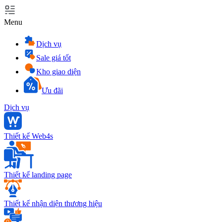
Menu
Dịch vụ
Sale giá tốt
Kho giao diện
Ưu đãi
Dịch vụ
Thiết kế Web4s
Thiết kế landing page
Thiết kế nhận diện thương hiệu