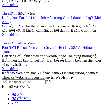
Chọn Recall This Message → ...
Xem thêm
Tin mới nhất
627 View
Khôi phục Email đã xóa vĩnh viễn trong Gmail được không? (Mới
2026)
Có thể, nhưng phụ thuộc vào loại tài khoản và thời gian kể từ khi
xóa. Đối với tài khoản cá nhân, cơ hội duy nhất nằm ở công cụ ...
Xem thêm
Tin mới nhất
569 View
Port SMTP là gì? Nên chọn cổng 25, 465 hay 587 để không bị
spam
Bạn đang cấu hình email cho website hoặc ứng dụng nhưng hệ
thống liên tục báo lỗi kết nối? Bạn bối rối không biết nên điền con
số nào vào ô " ...
Xem thêm
Khởi tạo Web đơn giản - Dễ vận hành - Dễ tăng trưởng doanh thu
Thiết kế Website chuyên nghiệp tại Web4s ngay
Gửi
Kết nối với Web4s
Hà Nội
Hồ Chí Minh
Vinh