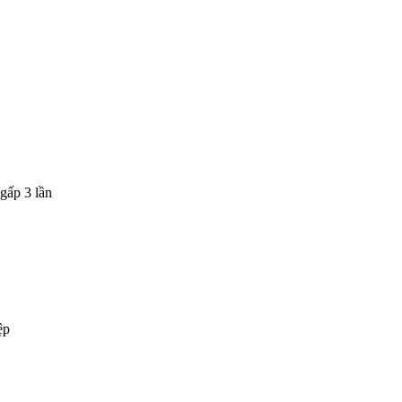
gấp 3 lần
ệp