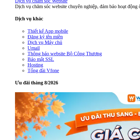
Dịch vụ chăm sóc Website
Dịch vụ chăm sóc website chuyên nghiệp, đảm bảo hoạt động ổ
Dịch vụ khác
Thiết kế App mobile
Đăng ký tên miền
Dịch vụ Máy chủ
Umail
Thông báo website Bộ Công Thương
Bảo mật SSL
Hosting
Tổng đài Vfone
Ưu đãi tháng 8/2026