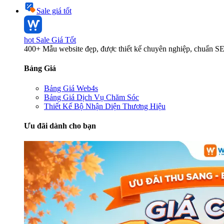
Sale giá tốt
hot
Sale Giá Tốt
400+ Mẫu website đẹp, được thiết kế chuyên nghiệp, chuẩn S
Bảng Giá
Bảng Giá Web4s
Bảng Giá Dịch Vụ Chăm Sóc
Thiết Kế Bộ Nhận Diện Thương Hiệu
Ưu đãi dành cho bạn