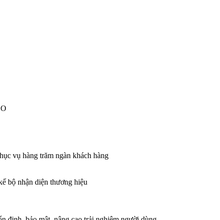
EO
 phục vụ hàng trăm ngàn khách hàng
 kế bộ nhận diện thương hiệu
n định, bảo mật, nâng cao trải nghiệm người dùng