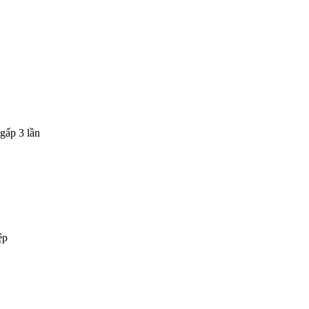
gấp 3 lần
ệp