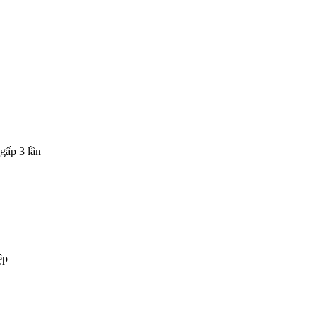
gấp 3 lần
ệp