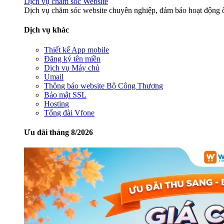
Dịch vụ chăm sóc Website
Dịch vụ chăm sóc website chuyên nghiệp, đảm bảo hoạt động ổ
Dịch vụ khác
Thiết kế App mobile
Đăng ký tên miền
Dịch vụ Máy chủ
Umail
Thông báo website Bộ Công Thương
Bảo mật SSL
Hosting
Tổng đài Vfone
Ưu đãi tháng 8/2026