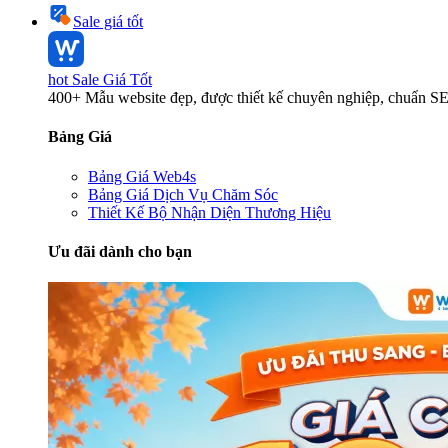
Sale giá tốt
hot
Sale Giá Tốt
400+ Mẫu website đẹp, được thiết kế chuyên nghiệp, chuẩn S
Bảng Giá
Bảng Giá Web4s
Bảng Giá Dịch Vụ Chăm Sóc
Thiết Kế Bộ Nhận Diện Thương Hiệu
Ưu đãi dành cho bạn