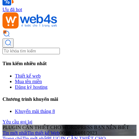
Ưu đã hot
Tìm kiếm nhiều nhất
Thiết kế web
Mua tên miền
Đăng ký hosting
Chương trình khuyến mãi
Khuyến mãi tháng 8
Yêu cầu gọi lại
PLUGIN CẦN THIẾT CHO WORDPRESS BẠN NÊN BIẾT
Tin mới nhất
Tin thiết kế Web
00:08 - 14/01/2023
Trang chủ
Tin mới nhất
PLUGIN CẦN THIẾT CHO