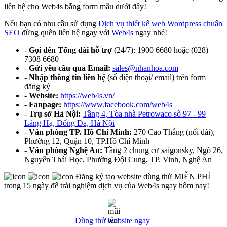
liên hệ cho Web4s bằng form mẫu dưới đây!
Nếu bạn có nhu cầu sử dụng
Dịch vụ thiết kế web Wordpress chuẩn
SEO
đừng quên liên hệ ngay với
Web4s
ngay nhé!
-
Gọi đến Tổng đài hỗ trợ
(24/7): 1900 6680 hoặc (028)
7308 6680
-
Gửi yêu cầu qua Email:
sales@nhanhoa.com
-
Nhập thông tin liên hệ
(số điện thoại/ email) trên form
đăng ký
-
Website:
https://web4s.vn/
-
Fanpage:
https://www.facebook.com/web4s
-
Trụ sở Hà Nội:
Tầng 4, Tòa nhà Petrowaco số 97 - 99
Láng Hạ, Đống Đa, Hà Nội
-
Văn phòng TP. Hồ Chí Minh:
270 Cao Thắng (nối dài),
Phường 12, Quận 10, TP.Hồ Chí Minh
-
Văn phòng Nghệ An:
Tầng 2 chung cư saigonsky, Ngõ 26,
Nguyễn Thái Học, Phường Đội Cung, TP. Vinh, Nghệ An
Đăng ký tạo website dùng thử MIỄN PHÍ
trong 15 ngày để trải nghiệm dịch vụ của Web4s ngay hôm nay!
Dùng thử website ngay