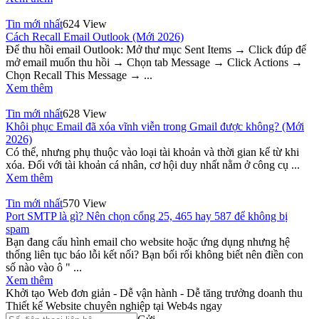
Tin mới nhất
624 View
Cách Recall Email Outlook (Mới 2026)
Để thu hồi email Outlook: Mở thư mục Sent Items → Click đúp để
mở email muốn thu hồi → Chọn tab Message → Click Actions →
Chọn Recall This Message → ...
Xem thêm
Tin mới nhất
628 View
Khôi phục Email đã xóa vĩnh viễn trong Gmail được không? (Mới
2026)
Có thể, nhưng phụ thuộc vào loại tài khoản và thời gian kể từ khi
xóa. Đối với tài khoản cá nhân, cơ hội duy nhất nằm ở công cụ ...
Xem thêm
Tin mới nhất
570 View
Port SMTP là gì? Nên chọn cổng 25, 465 hay 587 để không bị
spam
Bạn đang cấu hình email cho website hoặc ứng dụng nhưng hệ
thống liên tục báo lỗi kết nối? Bạn bối rối không biết nên điền con
số nào vào ô " ...
Xem thêm
Khởi tạo Web đơn giản - Dễ vận hành - Dễ tăng trưởng doanh thu
Thiết kế Website chuyên nghiệp tại Web4s ngay