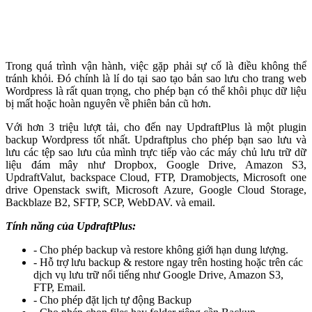
Trong quá trình vận hành, việc gặp phải sự cố là điều không thể
tránh khỏi. Đó chính là lí do tại sao tạo bản sao lưu cho trang web
Wordpress là rất quan trọng, cho phép bạn có thể khôi phục dữ liệu
bị mất hoặc hoàn nguyên về phiên bản cũ hơn.
Với hơn 3 triệu lượt tải, cho đến nay UpdraftPlus là một plugin
backup Wordpress tốt nhất. Updraftplus cho phép bạn sao lưu và
lưu các tệp sao lưu của mình trực tiếp vào các máy chủ lưu trữ dữ
liệu đám mây như Dropbox, Google Drive, Amazon S3,
UpdraftValut, backspace Cloud, FTP, Dramobjects, Microsoft one
drive Openstack swift, Microsoft Azure, Google Cloud Storage,
Backblaze B2, SFTP, SCP, WebDAV. và email.
Tính năng của UpdraftPlus:
- Cho phép backup và restore không giới hạn dung lượng.
- Hỗ trợ lưu backup & restore ngay trên hosting hoặc trên các
dịch vụ lưu trữ nổi tiếng như Google Drive, Amazon S3,
FTP, Email.
- Cho phép đặt lịch tự động Backup