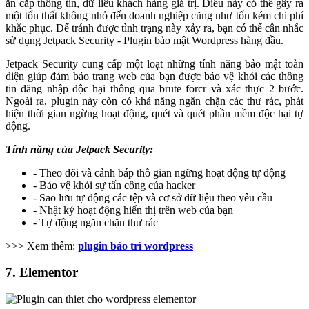
ăn cắp thông tin, dữ liêu khách hàng giá trị. Điều này có thể gây ra
một tổn thất không nhỏ đến doanh nghiệp cũng như tốn kém chi phí
khắc phục. Để tránh được tình trạng này xảy ra, bạn có thể cân nhắc
sử dụng Jetpack Security - Plugin bảo mật Wordpress hàng đầu.
Jetpack Security cung cấp một loạt những tính năng bảo mật toàn
diện giúp đảm bảo trang web của bạn được bảo vệ khỏi các thông
tin đăng nhập độc hại thông qua brute forcr và xác thực 2 bước.
Ngoài ra, plugin này còn có khả năng ngăn chặn các thư rác, phát
hiện thời gian ngừng hoạt động, quét và quét phần mềm độc hại tự
động.
Tính năng của Jetpack Security:
- Theo dõi và cảnh báp thồ gian ngững hoạt động tự động
- Bảo vệ khỏi sự tấn công của hacker
- Sao lưu tự động các tệp và cơ sở dữ liệu theo yêu cầu
- Nhật ký hoạt động hiển thị trên web của bạn
- Tự động ngăn chặn thư rác
>>> Xem thêm:
plugin bảo trì wordpress
7. Elementor