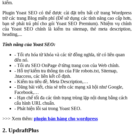
kiếm.
Plugin Yoast SEO có thể được cài đặt trên bất cứ trang Wordpress
trừ các trang Blog miễn phí (Để sử dụng các tính năng cao cấp hơn,
bạn sẽ phải trả phí cho gói Yoast SEO Premium). Nhiệm vụ chính
của Yoast SEO chính là kiểm tra sitemap, thẻ meta description,
heading,...
Tính năng của Yoast SEO:
- Tối ưu hóa từ khóa và các từ đồng nghĩa, từ có liên quan
đến nó.
- Tối ưu SEO OnPage ở từng trang con của Web chính.
- Hỗ trợ kiểm tra thông tin của File robots.txt, Sitemap,
.htaccess, các liên kết cố định.
- Kiểm tra tiêu đề, Meta Description,…
- Đăng bài viết, chia sẻ trên các mạng xã hội như Google,
Facebook,…
- Hạn chế tối đa các tình trạng trùng lặp nội dung bằng cách
cấu hình URL chuẩn.
- Phát hiện lỗi sai trong Yoast SEO.
>>> Xem thêm:
plugin bán hàng cho wordpress
2. UpdraftPlus