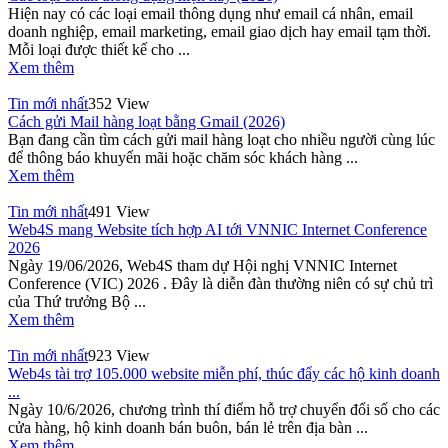
Hiện nay có các loại email thông dụng như email cá nhân, email
doanh nghiệp, email marketing, email giao dịch hay email tạm thời.
Mỗi loại được thiết kế cho ...
Xem thêm
Tin mới nhất
352 View
Cách gửi Mail hàng loạt bằng Gmail (2026)
Bạn đang cần tìm cách gửi mail hàng loạt cho nhiều người cùng lúc
để thông báo khuyến mãi hoặc chăm sóc khách hàng ...
Xem thêm
Tin mới nhất
491 View
Web4S mang Website tích hợp AI tới VNNIC Internet Conference
2026
Ngày 19/06/2026, Web4S tham dự Hội nghị VNNIC Internet
Conference (VIC) 2026 . Đây là diễn đàn thường niên có sự chủ trì
của Thứ trưởng Bộ ...
Xem thêm
Tin mới nhất
923 View
Web4s tài trợ 105.000 website miễn phí, thúc đẩy các hộ kinh doanh
...
Ngày 10/6/2026, chương trình thí điểm hỗ trợ chuyển đổi số cho các
cửa hàng, hộ kinh doanh bán buôn, bán lẻ trên địa bàn ...
Xem thêm