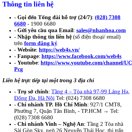
Thông tin liên hệ
-
Gọi đến Tổng đài hỗ trợ (24/7)
:
(028) 7308
6680
- 1900 6680
-
Gửi yêu cầu qua Email
:
sales@nhanhoa.com
-
Nhập thông tin liên hệ
(số điện thoại/ email)
trên
form đăng ký
-
Website
:
https://web4s.vn/
-
Fanpage
:
https://www.facebook.com/web4s
-
Youtube
:
https://www.youtube.com/channel
Pcg
Liên hệ trực tiếp tại một trong 3 địa chỉ
-
Trụ sở chính
:
Tầng 4 – Tòa nhà 97-99 Láng Hạ,
Đống Đa, Hà Nội
Tel: (024) 7308 6680
-
Chi nhánh TP. Hồ Chí Minh
: 927/1 CMT8,
Phường 7, Quận Tân Bình, - TP.HCM → Tel:
(028) 7308 6680
-
Chi nhánh Vinh – Nghệ An
: Tầng 2 Tòa nhà
Sài Gòn Sky, ngõ 26 Nguyễn Thái Học, thị trấn