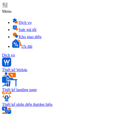
Menu
Dịch vụ
Sale giá tốt
Kho giao diện
Ưu đãi
Dịch vụ
Thiết kế Web4s
Thiết kế landing page
Thiết kế nhận diện thương hiệu