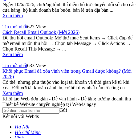
Ngày 10/6/2026, chương trình thí điểm hỗ trợ chuyển đổi số cho các
cửa hàng, hộ kinh doanh bán buôn, bán lẻ trên địa bàn ...
Xem thêm
Tin mới nhất
627 View
Cách Recall Email Outlook (Mới 2026)
Để thu hồi email Outlook: Mở thư mục Sent Items → Click đúp để
mở email muốn thu hồi → Chọn tab Message → Click Actions →
Chọn Recall This Message → ...
Xem thêm
Tin mới nhất
633 View
Khôi phục Email đã xóa vĩnh viễn trong Gmail được không? (Mới
2026)
Có thể, nhưng phụ thuộc vào loại tài khoản và thời gian kể từ khi
xóa. Đối với tài khoản cá nhân, cơ hội duy nhất nằm ở công cụ ...
Xem thêm
Khởi tạo Web đơn giản - Dễ vận hành - Dễ tăng trưởng doanh thu
Thiết kế Website chuyên nghiệp tại Web4s ngay
Gửi
Kết nối với Web4s
Hà Nội
Hồ Chí Minh
Vinh