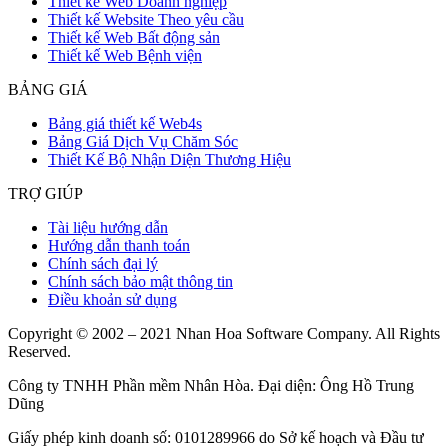
Thiết kế Web Doanh nghiệp
Thiết kế Website Theo yêu cầu
Thiết kế Web Bất động sản
Thiết kế Web Bệnh viện
BẢNG GIÁ
Bảng giá thiết kế Web4s
Bảng Giá Dịch Vụ Chăm Sóc
Thiết Kế Bộ Nhận Diện Thương Hiệu
TRỢ GIÚP
Tài liệu hướng dẫn
Hướng dẫn thanh toán
Chính sách đại lý
Chính sách bảo mật thông tin
Điều khoản sử dụng
Copyright © 2002 – 2021 Nhan Hoa Software Company. All Rights
Reserved.
Công ty TNHH Phần mềm Nhân Hòa. Đại diện: Ông Hồ Trung
Dũng
Giấy phép kinh doanh số: 0101289966 do Sở kế hoạch và Đầu tư