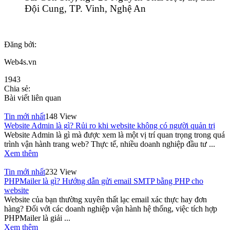
Đội Cung, TP. Vinh, Nghệ An
Đăng bởi:
Web4s.vn
1943
Chia sẻ:
Bài viết liên quan
Tin mới nhất
148 View
Website Admin là gì? Rủi ro khi website không có người quản trị
Website Admin là gì mà được xem là một vị trí quan trọng trong quá
trình vận hành trang web? Thực tế, nhiều doanh nghiệp đầu tư ...
Xem thêm
Tin mới nhất
232 View
PHPMailer là gì? Hướng dẫn gửi email SMTP bằng PHP cho
website
Website của bạn thường xuyên thất lạc email xác thực hay đơn
hàng? Đối với các doanh nghiệp vận hành hệ thống, việc tích hợp
PHPMailer là giải ...
Xem thêm