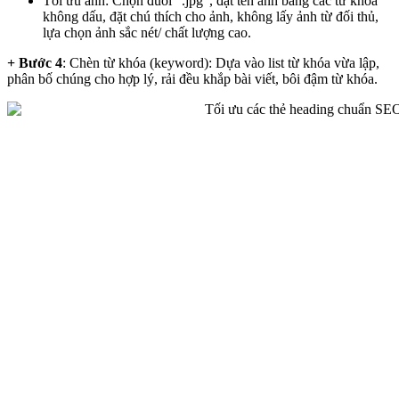
Tối ưu ảnh: Chọn đuôi “.jpg”, đặt tên ảnh bằng các từ khóa
không dấu, đặt chú thích cho ảnh, không lấy ảnh từ đối thủ,
lựa chọn ảnh sắc nét/ chất lượng cao.
+ Bước 4
: Chèn từ khóa (keyword): Dựa vào list từ khóa vừa lập,
phân bố chúng cho hợp lý, rải đều khắp bài viết, bôi đậm từ khóa.