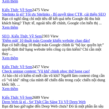
Xem thêm
Kiến Thức Về Sem
2475 View
Sitelinks là gì? Tối ưu Sitelinks - Bí quyết tăng CTR, cải thiện SEO
Bạn có nghĩ rằng chỉ một tiêu đề kết quả trên Google đủ thu hút
khách hàng? Thực tế, ngoài tiêu đề chính, Google còn hiển thị ...
Xem thêm
SEO
,
Kiến Thức Về Sem
2303 View
'Điểm mặt' 10 thuật toán Google khiến website chao đảo!
Bạn có biết rằng 10 thuật toán Google chính là “bộ lọc quyền lực”
quyết định thứ hạng website trên công cụ tìm kiếm? Chỉ cần một
thay ...
Xem thêm
Kiến Thức Về Sem
2457 View
Check unique content: 'Vũ khí' chinh phục thứ hạng cao!
Ai bảo chỉ có kiếm sĩ mới cần vũ khí? Người làm content cũng cần
có "vũ khí" riêng của mình để chiến đấu trong cuộc chiến nội dung
khốc liệt. ...
Xem thêm
Kiến Thức Về Sem
2689 View
Deep Web là gì - Sự Thật Cần Sáng Tỏ Về Deep Web
Bạn đã bao giờ nghe đến Deep Web chưa? Đó là một phần ẩn sâu