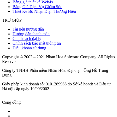
Bảng giá thiết kế Web4s
Bảng Giá Dịch Vụ Chăm Sóc
Thiết Kế Bộ Nhận Diện Thương Hiệu
TRỢ GIÚP
Tài liệu hướng dẫn
Hướng dẫn thanh toán
Chính sách đại lý
Chính sách bảo mật thông tin
Điều khoản sử dụng
Copyright © 2002 – 2021 Nhan Hoa Software Company. All Rights
Reserved.
Công ty TNHH Phần mềm Nhân Hòa. Đại diện: Ông Hồ Trung
Dũng
Giấy phép kinh doanh số: 0101289966 do Sở kế hoạch và Đầu tư
Hà nội cấp ngày 19/09/2002
Cộng đồng