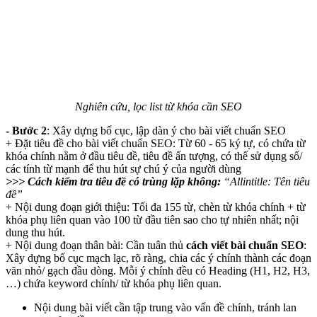
Nghiên cứu, lọc list từ khóa cần SEO
- Bước 2
: Xây dựng bố cục, lập dàn ý cho bài viết chuẩn SEO
+ Đặt tiêu đề cho bài viết chuẩn SEO: Từ 60 - 65 ký tự, có chứa từ
khóa chính nằm ở đầu tiêu đề, tiêu đề ấn tượng, có thể sử dụng số/
các tính từ mạnh để thu hút sự chú ý của người dùng
>>> Cách kiểm tra tiêu đề có trùng lặp không:
“Allintitle: Tên tiêu
đề”
+ Nội dung đoạn giới thiệu: Tối đa 155 từ, chèn từ khóa chính + từ
khóa phụ liên quan vào 100 từ đầu tiên sao cho tự nhiên nhất; nội
dung thu hút.
+ Nội dung đoạn thân bài: Cần tuân thủ
cách viết bài chuẩn SEO
:
Xây dựng bố cục mạch lạc, rõ ràng, chia các ý chính thành các đoạn
văn nhỏ/ gạch đầu dòng. Mỗi ý chính đều có Heading (H1, H2, H3,
…) chứa keyword chính/ từ khóa phụ liên quan.
Nội dung bài viết cần tập trung vào vấn đề chính, tránh lan