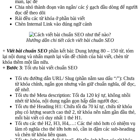
man, lạc đề
Chia nhỏ thành đoạn văn ngắn/ các ý gạch đầu dòng để người
đọc dễ theo dõi
Rải đều các từ khóa ở phần bài viết
Chèn Internal Link vào đúng ngữ cảnh
Hướng dẫn chi tiết cách viết bài chuẩn SEO
+
Viết bài chuẩn SEO
phần kết bài: Dung lượng 80 – 150 từ, tóm
lại nội dung và nhấn mạnh lại vấn đề chính của bài viết, chèn từ
khóa thêm một lần nữa.
+ Bước 3
: Tối ưu bài viết chuẩn SEO
Tối ưu đường dẫn URL/ Slug (phần nằm sau dấu “/”): Chưa
từ khóa chính, ngắn gọn nhưng vẫn giữ chuẩn nghĩa, dễ đọc,
dễ nhớ.
Tối ưu thẻ Meta description: Tối đa 120 ký tự, không nhồi
nhét từ khóa, nội dung ngắn gọn hấp dẫn người đọc.
Tối ưu thẻ Heading H1: Chứa tối đa 70 kí tự, chứa từ khóa
phụ có lượng search cao thứ 2, từ khóa nên nằm gần đầu thẻ,
mỗi bài viết có duy nhất 1 thẻ H1.
Tối ưu các thẻ H2, H3, H4,…: Các thẻ nhỏ hơn có nhiệm vụ
làm rõ nghĩa cho thẻ lớn hơn nó, cần in đậm các sub-heading
và chèn từ khóa liên quan.