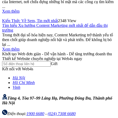
của Internet, nơi chứa đựng những bí mật mà các công cụ tìm kiếm
...
Xem thêm
Kiến Thức Về Sem
,
Tin mới nhất
2348 View
Tìm hiểu Xu hướng Content Marketing mới nhất để dẫn đầu thị
trường
Trong thời đại số hóa hiện nay, Content Marketing trở thành yếu tố
then chốt giúp doanh nghiệp nổi bật và phát triển. Để không bị bỏ
lại ...
Xem thêm
Khởi tạo Web đơn giản - Dễ vận hành - Dễ tăng trưởng doanh thu
Thiết kế Website chuyên nghiệp tại Web4s ngay
Gửi
Kết nối với Web4s
Hà Nội
Hồ Chí Minh
Vinh
Tầng 4, Tòa 97–99 Láng Hạ, Phường Đống Đa, Thành phố
Hà Nội
Điện thoại:
1900 6680
-
(024) 7308 6680