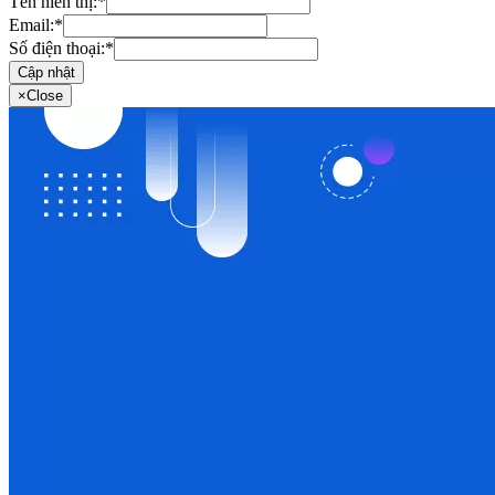
Tên hiển thị:
*
Email:
*
Số điện thoại:
*
Cập nhật
×
Close