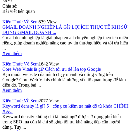
3639
Chia sẻ:
Bài viết liên quan
Kiến Thức Về Sem
539 View
GMAIL DOANH NGHIỆP LÀ GÌ? LỢI ÍCH THỰC TẾ KHI SỬ
DỤNG GMAIL DOANH ...
Gmail doanh nghiệp là giải pháp email chuyên nghiệp theo tên miền
riêng, giúp doanh nghiệp nâng cao uy tín thương hiệu và tối ưu hiệu
...
Xem thêm
Kiến Thức Về Sem
1642 View
Core Web Vitals là gì? Cách tối ưu để lên top Google
Bạn muốn website của mình chạy nhanh và đứng vững trên
Google? Core Web Vitals chính là những yếu tố quan trọng để làm
điều đó. Trong bài ...
Xem thêm
Kiến Thức Về Sem
2077 View
Keyword density là gì? 5+ công cụ kiểm tra mật độ từ khóa CHÍNH
XÁC
Keyword density không chỉ là thuật ngữ được sử dụng phổ biến
trong SEO mà còn là chỉ số giúp tối ưu khả năng tiếp cận người
dùng. Tuy ...