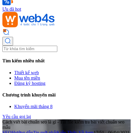
Ưu đã hot
Tìm kiếm nhiều nhất
Thiết kế web
Mua tên miền
Đăng ký hosting
Chương trình khuyến mãi
Khuyến mãi tháng 8
Yêu cầu gọi lại
Cách viết bài chuẩn seo là gì - Tải file kiểm tra bài viết chuẩn seo
mẫu
SEO
Hướng dẫn
Tin mới nhất
Kiến Thức Về Sem
17:51 - 06/04/2021