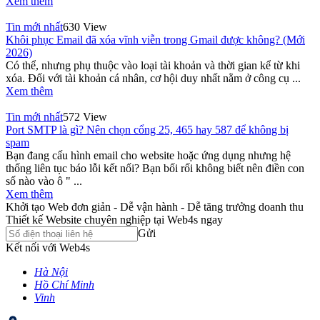
Xem thêm
Tin mới nhất
630 View
Khôi phục Email đã xóa vĩnh viễn trong Gmail được không? (Mới
2026)
Có thể, nhưng phụ thuộc vào loại tài khoản và thời gian kể từ khi
xóa. Đối với tài khoản cá nhân, cơ hội duy nhất nằm ở công cụ ...
Xem thêm
Tin mới nhất
572 View
Port SMTP là gì? Nên chọn cổng 25, 465 hay 587 để không bị
spam
Bạn đang cấu hình email cho website hoặc ứng dụng nhưng hệ
thống liên tục báo lỗi kết nối? Bạn bối rối không biết nên điền con
số nào vào ô " ...
Xem thêm
Khởi tạo Web đơn giản - Dễ vận hành - Dễ tăng trưởng doanh thu
Thiết kế Website chuyên nghiệp tại Web4s ngay
Gửi
Kết nối với Web4s
Hà Nội
Hồ Chí Minh
Vinh