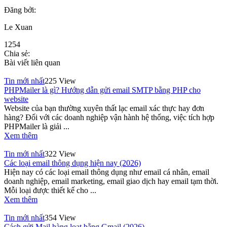
Đăng bởi:
Le Xuan
1254
Chia sẻ:
Bài viết liên quan
Tin mới nhất
225 View
PHPMailer là gì? Hướng dẫn gửi email SMTP bằng PHP cho
website
Website của bạn thường xuyên thất lạc email xác thực hay đơn
hàng? Đối với các doanh nghiệp vận hành hệ thống, việc tích hợp
PHPMailer là giải ...
Xem thêm
Tin mới nhất
322 View
Các loại email thông dụng hiện nay (2026)
Hiện nay có các loại email thông dụng như email cá nhân, email
doanh nghiệp, email marketing, email giao dịch hay email tạm thời.
Mỗi loại được thiết kế cho ...
Xem thêm
Tin mới nhất
354 View
Cách gửi Mail hàng loạt bằng Gmail (2026)