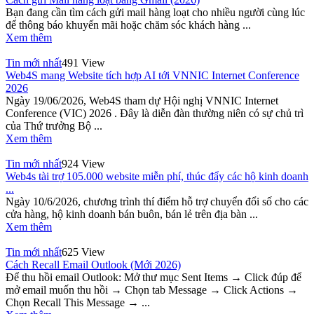
Bạn đang cần tìm cách gửi mail hàng loạt cho nhiều người cùng lúc
để thông báo khuyến mãi hoặc chăm sóc khách hàng ...
Xem thêm
Tin mới nhất
491 View
Web4S mang Website tích hợp AI tới VNNIC Internet Conference
2026
Ngày 19/06/2026, Web4S tham dự Hội nghị VNNIC Internet
Conference (VIC) 2026 . Đây là diễn đàn thường niên có sự chủ trì
của Thứ trưởng Bộ ...
Xem thêm
Tin mới nhất
924 View
Web4s tài trợ 105.000 website miễn phí, thúc đẩy các hộ kinh doanh
...
Ngày 10/6/2026, chương trình thí điểm hỗ trợ chuyển đổi số cho các
cửa hàng, hộ kinh doanh bán buôn, bán lẻ trên địa bàn ...
Xem thêm
Tin mới nhất
625 View
Cách Recall Email Outlook (Mới 2026)
Để thu hồi email Outlook: Mở thư mục Sent Items → Click đúp để
mở email muốn thu hồi → Chọn tab Message → Click Actions →
Chọn Recall This Message → ...