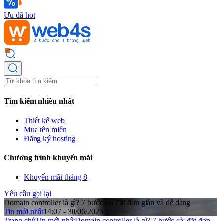
Ưu đã hot
Tìm kiếm nhiều nhất
Thiết kế web
Mua tên miền
Đăng ký hosting
Chương trình khuyến mãi
Khuyến mãi tháng 8
Yêu cầu gọi lại
Domain controller là gì? 7 bước cài đặt đơn giản và dễ dàng
Tin mới nhất
14:07 - 30/06/2025
Trang chủ
Tin mới nhất
Domain controller là gì? 7 bước cài đặt đơn