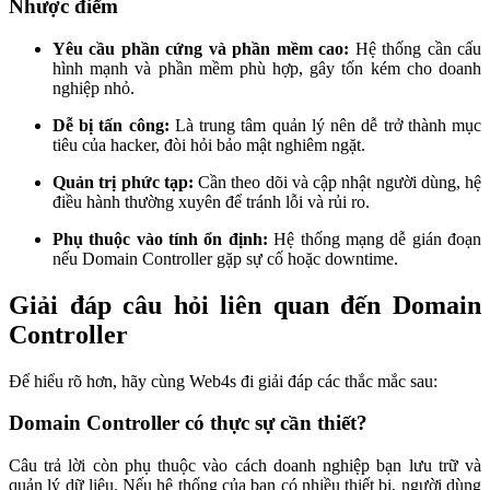
Nhược điểm
Yêu cầu phần cứng và phần mềm cao:
Hệ thống cần cấu
hình mạnh và phần mềm phù hợp, gây tốn kém cho doanh
nghiệp nhỏ.
Dễ bị tấn công:
Là trung tâm quản lý nên dễ trở thành mục
tiêu của hacker, đòi hỏi bảo mật nghiêm ngặt.
Quản trị phức tạp:
Cần theo dõi và cập nhật người dùng, hệ
điều hành thường xuyên để tránh lỗi và rủi ro.
Phụ thuộc vào tính ổn định:
Hệ thống mạng dễ gián đoạn
nếu Domain Controller gặp sự cố hoặc downtime.
Giải đáp câu hỏi liên quan đến Domain
Controller
Để hiểu rõ hơn, hãy cùng Web4s đi giải đáp các thắc mắc sau:
Domain Controller có thực sự cần thiết?
Câu trả lời còn phụ thuộc vào cách doanh nghiệp bạn lưu trữ và
quản lý dữ liệu. Nếu hệ thống của bạn có nhiều thiết bị, người dùng