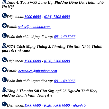
Tầng 4, Tòa 97–99 Láng Hạ, Phường Đống Đa, Thành phố
Hà Nội
Điện thoại:
1900 6680
-
(024) 7308 6680
Email:
sales@nhanhoa.com
Phản ánh chất lượng dịch vụ:
091 140 8966
927/1 Cách Mạng Tháng 8, Phường Tân Sơn Nhất, Thành
phố Hồ Chí Minh
Điện thoại:
1900 6680
-
(028) 7308 6680
Email:
hcmsales@nhanhoa.com
Phản ánh chất lượng dịch vụ:
091 140 8966
Tầng 2 Tòa nhà Sài Gòn Sky, ngõ 26 Nguyễn Thái Học,
phường Thành Vinh, Nghệ An
Điện thoại:
1900 6680
-
(028) 7308 6680 - nhánh 6