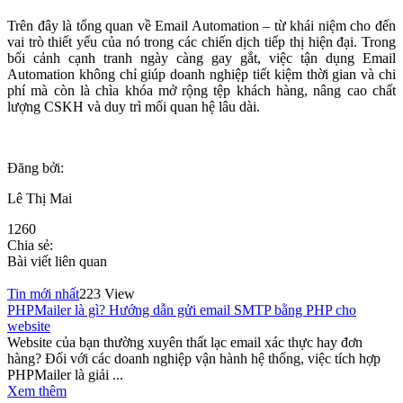
Trên đây là tổng quan về Email Automation – từ khái niệm cho đến
vai trò thiết yếu của nó trong các chiến dịch tiếp thị hiện đại. Trong
bối cảnh cạnh tranh ngày càng gay gắt, việc tận dụng Email
Automation không chỉ giúp doanh nghiệp tiết kiệm thời gian và chi
phí mà còn là chìa khóa mở rộng tệp khách hàng, nâng cao chất
lượng CSKH và duy trì mối quan hệ lâu dài.
Đăng bởi:
Lê Thị Mai
1260
Chia sẻ:
Bài viết liên quan
Tin mới nhất
223 View
PHPMailer là gì? Hướng dẫn gửi email SMTP bằng PHP cho
website
Website của bạn thường xuyên thất lạc email xác thực hay đơn
hàng? Đối với các doanh nghiệp vận hành hệ thống, việc tích hợp
PHPMailer là giải ...
Xem thêm