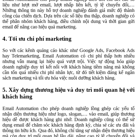
liệu như lượt mở email, lượt nhấp liên kết, tỷ lệ chuyển đổi,…
Những thông tin này hỗ trợ doanh nghiệp đánh giá mức độ thành
công của chiến dịch. Dựa trên các số liệu thu thập, doanh nghiệp có
thể phân nhóm khách hàng, điều chỉnh nội dung và thời gian gửi
email để nâng cao hiệu quả marketing.
4. Tối ưu chi phí marketing
So với các kênh quảng cáo khác như Google Ads, Facebook Ads
hay Telemarketing, Email Automation có chi phí thấp hơn nhiều
nhưng vẫn mang lại hiệu quả vượt trội. Việc tự động hóa giúp
doanh nghiệp duy trì kết nối với khách hàng tiềm năng mà không
cần tốn quá nhiều chi phí nhân lực, từ đó tiết kiệm đáng kể ngân
sách marketing và tối ưu hóa việc nuôi dưỡng khách hàng.
5. Xây dựng thương hiệu và duy trì mối quan hệ với
khách hàng
Email Automation cho phép doanh nghiệp lồng ghép các yếu tố
nhận diện thương hiệu như logo, slogan,… vào email, giúp thương
hiệu dễ được khách hàng ghi nhớ. Doanh nghiệp cũng có thể sử
dụng email để chăm sóc khách hàng định kỳ, chia sẻ các ưu đãi và
thông tin hữu ích. Qua đó, không chỉ tăng sự nhận diện thương hiệu
mà còn duy trì mối quan hệ lâu dài, nâng cao tỷ lệ chuyển đổi và