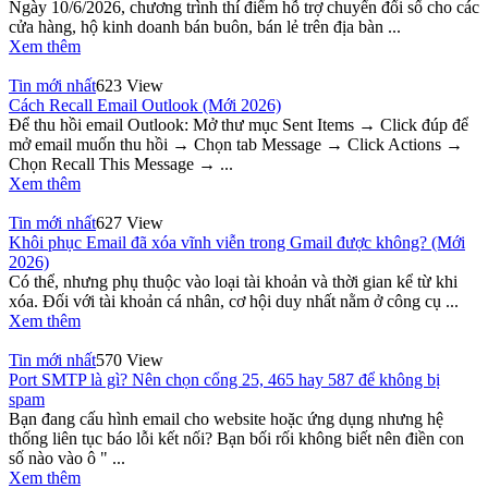
Ngày 10/6/2026, chương trình thí điểm hỗ trợ chuyển đổi số cho các
cửa hàng, hộ kinh doanh bán buôn, bán lẻ trên địa bàn ...
Xem thêm
Tin mới nhất
623 View
Cách Recall Email Outlook (Mới 2026)
Để thu hồi email Outlook: Mở thư mục Sent Items → Click đúp để
mở email muốn thu hồi → Chọn tab Message → Click Actions →
Chọn Recall This Message → ...
Xem thêm
Tin mới nhất
627 View
Khôi phục Email đã xóa vĩnh viễn trong Gmail được không? (Mới
2026)
Có thể, nhưng phụ thuộc vào loại tài khoản và thời gian kể từ khi
xóa. Đối với tài khoản cá nhân, cơ hội duy nhất nằm ở công cụ ...
Xem thêm
Tin mới nhất
570 View
Port SMTP là gì? Nên chọn cổng 25, 465 hay 587 để không bị
spam
Bạn đang cấu hình email cho website hoặc ứng dụng nhưng hệ
thống liên tục báo lỗi kết nối? Bạn bối rối không biết nên điền con
số nào vào ô " ...
Xem thêm