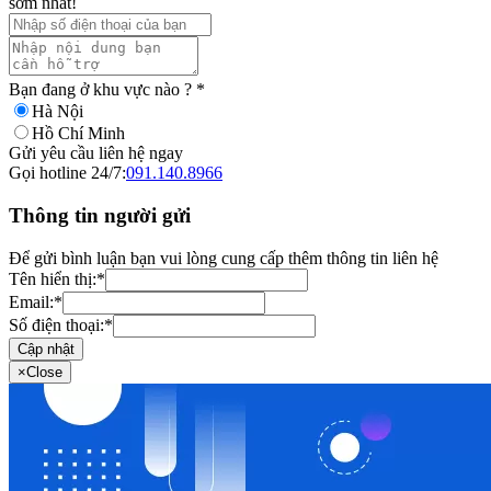
sớm nhất!
Bạn đang ở khu vực nào ?
*
Hà Nội
Hồ Chí Minh
Gửi yêu cầu liên hệ ngay
Gọi hotline 24/7:
091.140.8966
Thông tin người gửi
Để gửi bình luận bạn vui lòng cung cấp thêm thông tin liên hệ
Tên hiển thị:
*
Email:
*
Số điện thoại:
*
Cập nhật
×
Close