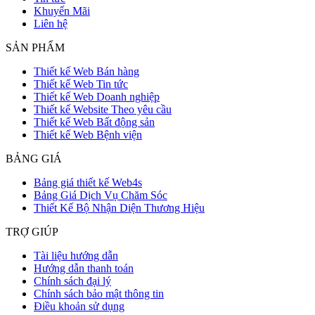
Khuyến Mãi
Liên hệ
SẢN PHẨM
Thiết kế Web Bán hàng
Thiết kế Web Tin tức
Thiết kế Web Doanh nghiệp
Thiết kế Website Theo yêu cầu
Thiết kế Web Bất động sản
Thiết kế Web Bệnh viện
BẢNG GIÁ
Bảng giá thiết kế Web4s
Bảng Giá Dịch Vụ Chăm Sóc
Thiết Kế Bộ Nhận Diện Thương Hiệu
TRỢ GIÚP
Tài liệu hướng dẫn
Hướng dẫn thanh toán
Chính sách đại lý
Chính sách bảo mật thông tin
Điều khoản sử dụng