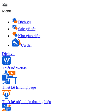
Menu
Dịch vụ
Sale giá tốt
Kho giao diện
Ưu đãi
Dịch vụ
Thiết kế Web4s
Thiết kế landing page
Thiết kế nhận diện thương hiệu