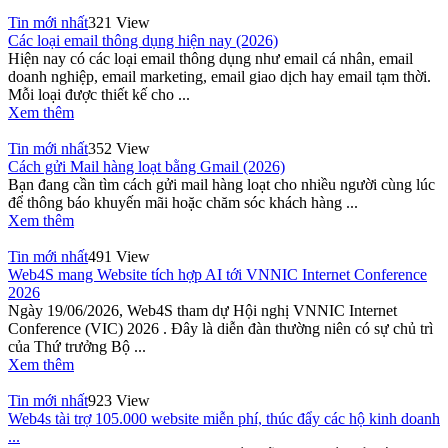
Tin mới nhất
321 View
Các loại email thông dụng hiện nay (2026)
Hiện nay có các loại email thông dụng như email cá nhân, email
doanh nghiệp, email marketing, email giao dịch hay email tạm thời.
Mỗi loại được thiết kế cho ...
Xem thêm
Tin mới nhất
352 View
Cách gửi Mail hàng loạt bằng Gmail (2026)
Bạn đang cần tìm cách gửi mail hàng loạt cho nhiều người cùng lúc
để thông báo khuyến mãi hoặc chăm sóc khách hàng ...
Xem thêm
Tin mới nhất
491 View
Web4S mang Website tích hợp AI tới VNNIC Internet Conference
2026
Ngày 19/06/2026, Web4S tham dự Hội nghị VNNIC Internet
Conference (VIC) 2026 . Đây là diễn đàn thường niên có sự chủ trì
của Thứ trưởng Bộ ...
Xem thêm
Tin mới nhất
923 View
Web4s tài trợ 105.000 website miễn phí, thúc đẩy các hộ kinh doanh
...