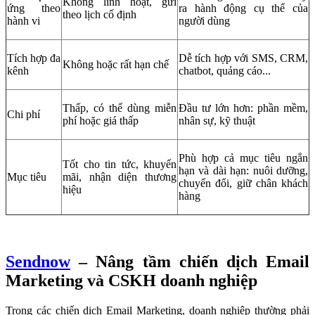
Không linh hoạt, gửi
ứng theo
ra hành động cụ thể của
theo lịch cố định
hành vi
người dùng
Tích hợp đa
Dễ tích hợp với SMS, CRM,
Không hoặc rất hạn chế
kênh
chatbot, quảng cáo...
Thấp, có thể dùng miễn
Đầu tư lớn hơn: phần mềm,
Chi phí
phí hoặc giá thấp
nhân sự, kỹ thuật
Phù hợp cả mục tiêu ngắn
Tốt cho tin tức, khuyến
hạn và dài hạn: nuôi dưỡng,
Mục tiêu
mãi, nhận diện thương
chuyển đổi, giữ chân khách
hiệu
hàng
Sendnow
– Nâng tầm chiến dịch Email
Marketing và CSKH doanh nghiệp
Trong các chiến dịch Email Marketing, doanh nghiệp thường phải