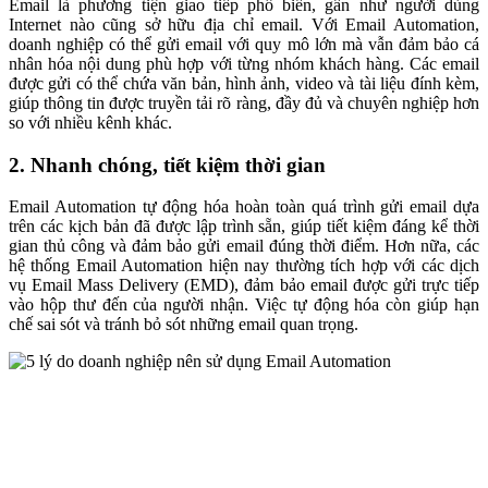
Email là phương tiện giao tiếp phổ biến, gần như người dùng
Internet nào cũng sở hữu địa chỉ email. Với Email Automation,
doanh nghiệp có thể gửi email với quy mô lớn mà vẫn đảm bảo cá
nhân hóa nội dung phù hợp với từng nhóm khách hàng. Các email
được gửi có thể chứa văn bản, hình ảnh, video và tài liệu đính kèm,
giúp thông tin được truyền tải rõ ràng, đầy đủ và chuyên nghiệp hơn
so với nhiều kênh khác.
2. Nhanh chóng, tiết kiệm thời gian
Email Automation tự động hóa hoàn toàn quá trình gửi email dựa
trên các kịch bản đã được lập trình sẵn, giúp tiết kiệm đáng kể thời
gian thủ công và đảm bảo gửi email đúng thời điểm. Hơn nữa, các
hệ thống Email Automation hiện nay thường tích hợp với các dịch
vụ Email Mass Delivery (EMD), đảm bảo email được gửi trực tiếp
vào hộp thư đến của người nhận. Việc tự động hóa còn giúp hạn
chế sai sót và tránh bỏ sót những email quan trọng.