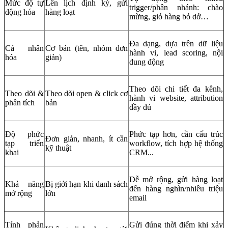
Mức độ tự
Lên lịch định kỳ, gửi
trigger/phân nhánh: chào
động hóa
hàng loạt
mừng, giỏ hàng bỏ dở…
Đa dạng, dựa trên dữ liệu
Cá nhân
Cơ bản (tên, nhóm đơn
hành vi, lead scoring, nội
hóa
giản)
dung động
Theo dõi chi tiết đa kênh,
Theo dõi &
Theo dõi open & click cơ
hành vi website, attribution
phân tích
bản
đầy đủ
Độ phức
Phức tạp hơn, cần cấu trúc
Đơn giản, nhanh, ít cần
tạp triển
workflow, tích hợp hệ thống
kỹ thuật
khai
CRM...
Dễ mở rộng, gửi hàng loạt
Khả năng
Bị giới hạn khi danh sách
đến hàng nghìn/nhiều triệu
mở rộng
lớn
email
Tính phản
Gửi đúng thời điểm khi xảy