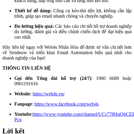
khách hàng, đáp ứng nhu cầu và tăng tính kết nối.
Thiết kế dễ dàng:
Công cụ kéo-thả tiện lợi, không cần lập
trình, giúp tạo email nhanh chóng và chuyên nghiệp.
Đo lường hiệu quả:
Các báo cáo chi tiết hỗ trợ doanh nghiệp
đo lường, đánh giá và điều chỉnh chiến dịch để đạt hiệu quả
cao nhất.
Hãy liên hệ ngay với Web4s Nhân Hòa để được tư vấn chi tiết hơn
về Sendnow và triển khai Email Automation hiệu quả nhất cho
doanh nghiệp của bạn!
THÔNG TIN LIÊN HỆ
Gọi đến Tổng đài hỗ trợ (24/7)
: 1900 6680 hoặc
0901191616
Website
:
https://web4s.vn/
Fanpage
:
https://www.facebook.com/web4s
Youtube
:
https://www.youtube.com/channel/UCr778HqQhC
Pcg
Lời kết