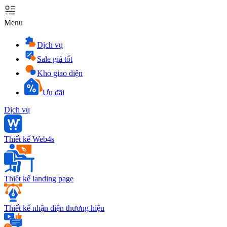
Menu
Dịch vụ
Sale giá tốt
Kho giao diện
Ưu đãi
Dịch vụ
Thiết kế Web4s
Thiết kế landing page
Thiết kế nhận diện thương hiệu