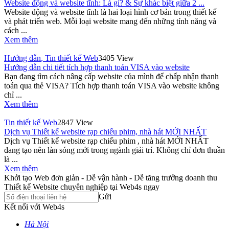
Website động và website tĩnh: Là gì? & Sự khác biệt giữa 2 ...
Website động và website tĩnh là hai loại hình cơ bản trong thiết kế
và phát triển web. Mỗi loại website mang đến những tính năng và
cách ...
Xem thêm
Hướng dẫn
,
Tin thiết kế Web
3405 View
Hướng dẫn chi tiết tích hợp thanh toán VISA vào website
Bạn đang tìm cách nâng cấp website của mình để chấp nhận thanh
toán qua thẻ VISA? Tích hợp thanh toán VISA vào website không
chỉ ...
Xem thêm
Tin thiết kế Web
2847 View
Dịch vụ Thiết kế website rạp chiếu phim, nhà hát MỚI NHẤT
Dịch vụ Thiết kế website rạp chiếu phim , nhà hát MỚI NHẤT
đang tạo nên làn sóng mới trong ngành giải trí. Không chỉ đơn thuần
là ...
Xem thêm
Khởi tạo Web đơn giản - Dễ vận hành - Dễ tăng trưởng doanh thu
Thiết kế Website chuyên nghiệp tại Web4s ngay
Gửi
Kết nối với Web4s
Hà Nội