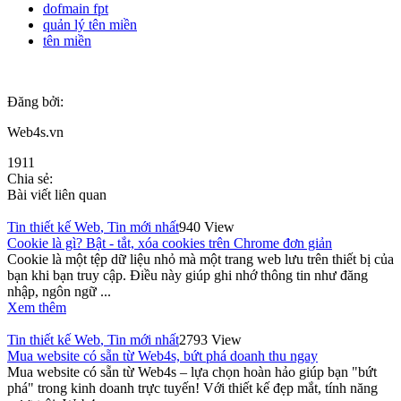
dofmain fpt
quản lý tên miền
tên miền
Đăng bởi:
Web4s.vn
1911
Chia sẻ:
Bài viết liên quan
Tin thiết kế Web
,
Tin mới nhất
940 View
Cookie là gì? Bật - tắt, xóa cookies trên Chrome đơn giản
Cookie là một tệp dữ liệu nhỏ mà một trang web lưu trên thiết bị của
bạn khi bạn truy cập. Điều này giúp ghi nhớ thông tin như đăng
nhập, ngôn ngữ ...
Xem thêm
Tin thiết kế Web
,
Tin mới nhất
2793 View
Mua website có sẵn từ Web4s, bứt phá doanh thu ngay
Mua website có sẵn từ Web4s – lựa chọn hoàn hảo giúp bạn "bứt
phá" trong kinh doanh trực tuyến! Với thiết kế đẹp mắt, tính năng