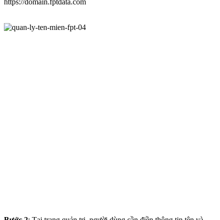
https://domain.fptdata.com
Bước 2
: Tại trang quản trị, người dùng cần điền thông tin tên và