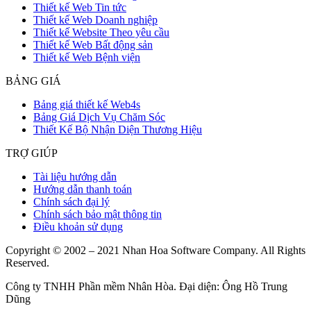
Thiết kế Web Tin tức
Thiết kế Web Doanh nghiệp
Thiết kế Website Theo yêu cầu
Thiết kế Web Bất động sản
Thiết kế Web Bệnh viện
BẢNG GIÁ
Bảng giá thiết kế Web4s
Bảng Giá Dịch Vụ Chăm Sóc
Thiết Kế Bộ Nhận Diện Thương Hiệu
TRỢ GIÚP
Tài liệu hướng dẫn
Hướng dẫn thanh toán
Chính sách đại lý
Chính sách bảo mật thông tin
Điều khoản sử dụng
Copyright © 2002 – 2021 Nhan Hoa Software Company. All Rights
Reserved.
Công ty TNHH Phần mềm Nhân Hòa. Đại diện: Ông Hồ Trung
Dũng