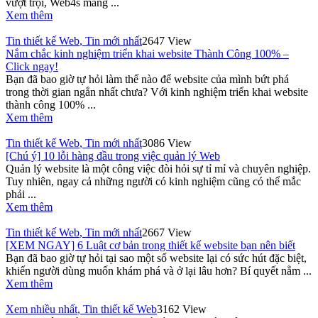
vượt trội, Web4s mang ...
Xem thêm
Tin thiết kế Web
,
Tin mới nhất
2647 View
Nắm chắc kinh nghiệm triển khai website Thành Công 100% –
Click ngay!
Bạn đã bao giờ tự hỏi làm thế nào để website của mình bứt phá
trong thời gian ngắn nhất chưa? Với kinh nghiệm triển khai website
thành công 100% ...
Xem thêm
Tin thiết kế Web
,
Tin mới nhất
3086 View
[Chú ý] 10 lỗi hàng đầu trong việc quản lý Web
Quản lý website là một công việc đòi hỏi sự tỉ mỉ và chuyên nghiệp.
Tuy nhiên, ngay cả những người có kinh nghiệm cũng có thể mắc
phải ...
Xem thêm
Tin thiết kế Web
,
Tin mới nhất
2667 View
[XEM NGAY] 6 Luật cơ bản trong thiết kế website bạn nên biết
Bạn đã bao giờ tự hỏi tại sao một số website lại có sức hút đặc biệt,
khiến người dùng muốn khám phá và ở lại lâu hơn? Bí quyết nằm ...
Xem thêm
Xem nhiều nhất
,
Tin thiết kế Web
3162 View