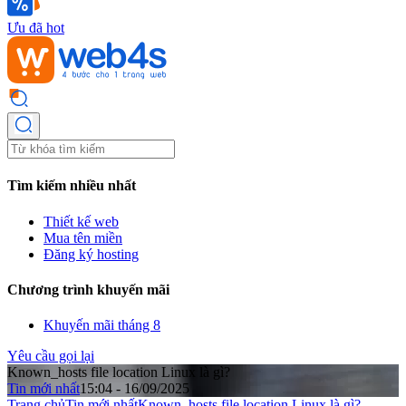
Ưu đã hot
Tìm kiếm nhiều nhất
Thiết kế web
Mua tên miền
Đăng ký hosting
Chương trình khuyến mãi
Khuyến mãi tháng 8
Yêu cầu gọi lại
Known_hosts file location Linux là gì?
Tin mới nhất
15:04 - 16/09/2025
Trang chủ
Tin mới nhất
Known_hosts file location Linux là gì?