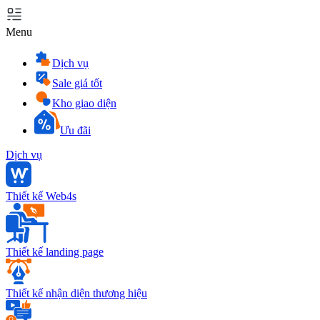
Menu
Dịch vụ
Sale giá tốt
Kho giao diện
Ưu đãi
Dịch vụ
Thiết kế Web4s
Thiết kế landing page
Thiết kế nhận diện thương hiệu