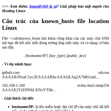
>>> Xem thêm:
Imunify360 là gì
? Giải pháp bảo mật mạnh cho
Hosting Linux
Cấu trúc của known_hosts file location
Linux
File ~/.ssh/known_hosts lưu khóa công khai của các máy chủ SSH
mà bạn đã kết nối; mỗi dòng tương ứng một máy và có dạng cơ bản
sau đây.
[hostname/IP] [key_type] [public_key]
- Ví dụ minh họa:
github.com ssh-rsa
AAAAB3NzaC1yc2EAAAABIwAAAQEAq2A7hRGmd...
192.168.1.100 ecdsa-sha2-nistp256
AAAAE2VjZHNhLXNoYTItb…
- Giải thích chi tiết:
hostname/IP:
là tên miền hoặc địa chỉ IP của máy chủ đã kết