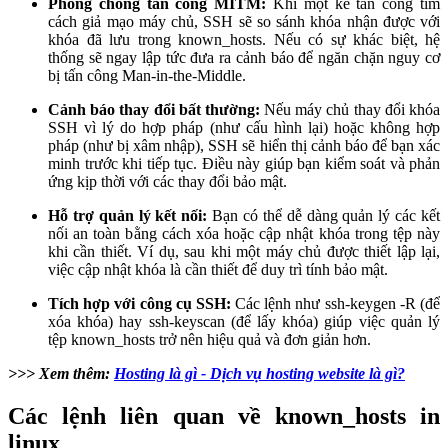
Phòng chống tấn công MITM:
Khi một kẻ tấn công tìm
cách giả mạo máy chủ, SSH sẽ so sánh khóa nhận được với
khóa đã lưu trong known_hosts. Nếu có sự khác biệt, hệ
thống sẽ ngay lập tức đưa ra cảnh báo để ngăn chặn nguy cơ
bị tấn công Man-in-the-Middle.
Cảnh báo thay đổi bất thường:
Nếu máy chủ thay đổi khóa
SSH vì lý do hợp pháp (như cấu hình lại) hoặc không hợp
pháp (như bị xâm nhập), SSH sẽ hiển thị cảnh báo để bạn xác
minh trước khi tiếp tục. Điều này giúp bạn kiểm soát và phản
ứng kịp thời với các thay đổi bảo mật.
Hỗ trợ quản lý kết nối:
Bạn có thể dễ dàng quản lý các kết
nối an toàn bằng cách xóa hoặc cập nhật khóa trong tệp này
khi cần thiết. Ví dụ, sau khi một máy chủ được thiết lập lại,
việc cập nhật khóa là cần thiết để duy trì tính bảo mật.
Tích hợp với công cụ SSH:
Các lệnh như ssh-keygen -R (để
xóa khóa) hay ssh-keyscan (để lấy khóa) giúp việc quản lý
tệp known_hosts trở nên hiệu quả và đơn giản hơn.
>>> Xem thêm:
Hosting là gì - Dịch vụ hosting website là gì?
Các lệnh liên quan về known_hosts in
linux