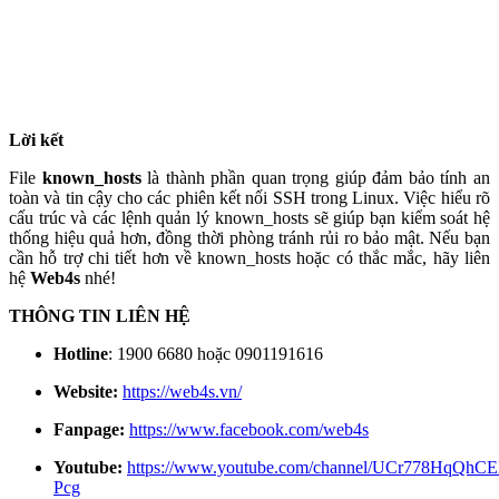
Lời kết
File
known_hosts
là thành phần quan trọng giúp đảm bảo tính an
toàn và tin cậy cho các phiên kết nối SSH trong Linux. Việc hiểu rõ
cấu trúc và các lệnh quản lý known_hosts sẽ giúp bạn kiểm soát hệ
thống hiệu quả hơn, đồng thời phòng tránh rủi ro bảo mật. Nếu bạn
cần hỗ trợ chi tiết hơn về known_hosts hoặc có thắc mắc, hãy liên
hệ
Web4s
nhé!
THÔNG TIN LIÊN HỆ
Hotline
: 1900 6680 hoặc 0901191616
Website:
https://web4s.vn/
Fanpage:
https://www.facebook.com/web4s
Youtube:
https://www.youtube.com/channel/UCr778HqQhC
Pcg