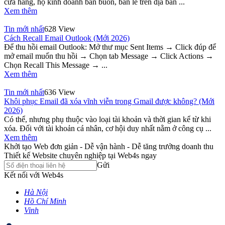
cửa hàng, hộ kinh doanh bán buôn, bán lẻ trên địa bàn ...
Xem thêm
Tin mới nhất
628 View
Cách Recall Email Outlook (Mới 2026)
Để thu hồi email Outlook: Mở thư mục Sent Items → Click đúp để
mở email muốn thu hồi → Chọn tab Message → Click Actions →
Chọn Recall This Message → ...
Xem thêm
Tin mới nhất
636 View
Khôi phục Email đã xóa vĩnh viễn trong Gmail được không? (Mới
2026)
Có thể, nhưng phụ thuộc vào loại tài khoản và thời gian kể từ khi
xóa. Đối với tài khoản cá nhân, cơ hội duy nhất nằm ở công cụ ...
Xem thêm
Khởi tạo Web đơn giản - Dễ vận hành - Dễ tăng trưởng doanh thu
Thiết kế Website chuyên nghiệp tại Web4s ngay
Gửi
Kết nối với Web4s
Hà Nội
Hồ Chí Minh
Vinh