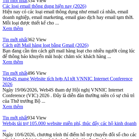
Tin mới nhất
334 View
Các loại email thông dụng hiện nay (2026)
Hiện nay có các loại email thông dụng như email cá nhân, email
doanh nghiệp, email marketing, email giao dịch hay email tạm thời.
Mỗi loại được thiết kế cho ...
Xem thêm
Tin mới nhất
362 View
Cách gửi Mail hàng loạt bằng Gmail (2026)
Bạn đang cần tìm cách gửi mail hàng loạt cho nhiều người cùng lúc
để thông báo khuyến mãi hoặc chăm sóc khách hàng ...
Xem thêm
Tin mới nhất
496 View
Web4S mang Website tích hợp AI tới VNNIC Internet Conference
2026
Ngày 19/06/2026, Web4S tham dự Hội nghị VNNIC Internet
Conference (VIC) 2026 . Đây là diễn đàn thường niên có sự chủ trì
của Thứ trưởng Bộ ...
Xem thêm
Tin mới nhất
934 View
Web4s tài trợ 105.000 website miễn phí, thúc đẩy các hộ kinh doanh
...
Ngày 10/6/2026, chương trình thí điểm hỗ trợ chuyển đổi số cho các