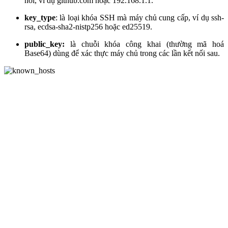
nối, ví dụ github.com hoặc 192.168.1.1.
key_type
: là loại khóa SSH mà máy chủ cung cấp, ví dụ ssh-
rsa, ecdsa-sha2-nistp256 hoặc ed25519.
public_key:
là chuỗi khóa công khai (thường mã hoá
Base64) dùng để xác thực máy chủ trong các lần kết nối sau.