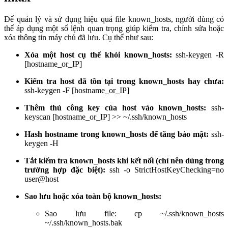
Để quản lý và sử dụng hiệu quả file known_hosts, người dùng có
thể áp dụng một số lệnh quan trọng giúp kiểm tra, chỉnh sửa hoặc
xóa thông tin máy chủ đã lưu. Cụ thể như sau:
Xóa một host cụ thể khỏi known_hosts:
ssh-keygen -R
[hostname_or_IP]
Kiểm tra host đã tồn tại trong known_hosts hay chưa:
ssh-keygen -F [hostname_or_IP]
Thêm thủ công key của host vào known_hosts:
ssh-
keyscan [hostname_or_IP] >> ~/.ssh/known_hosts
Hash hostname trong known_hosts để tăng bảo mật:
ssh-
keygen -H
Tắt kiểm tra known_hosts khi kết nối (chỉ nên dùng trong
trường hợp đặc biệt):
ssh -o StrictHostKeyChecking=no
user@host
Sao lưu hoặc xóa toàn bộ known_hosts:
Sao lưu file: cp ~/.ssh/known_hosts
~/.ssh/known_hosts.bak