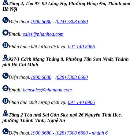
Tầng 4, Tòa 97–99 Láng Hạ, Phường Đống Đa, Thành phố
Hà Nội
Điện thoại:
1900 6680
-
(024) 7308 6680
Email:
sales@nhanhoa.com
Phản ánh chất lượng dịch vụ:
091 140 8966
927/1 Cách Mạng Tháng 8, Phường Tân Sơn Nhất, Thành
phố Hồ Chí Minh
Điện thoại:
1900 6680
-
(028) 7308 6680
Email:
hcmsales@nhanhoa.com
Phản ánh chất lượng dịch vụ:
091 140 8966
Tầng 2 Tòa nhà Sài Gòn Sky, ngõ 26 Nguyễn Thái Học,
phường Thành Vinh, Nghệ An
Điện thoại:
1900 6680
-
(028) 7308 6680 - nhánh 6