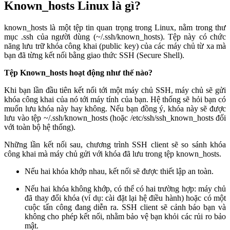
Known_hosts Linux là gì?
known_hosts là một tệp tin quan trọng trong Linux, nằm trong thư
mục .ssh của người dùng (~/.ssh/known_hosts). Tệp này có chức
năng lưu trữ khóa công khai (public key) của các máy chủ từ xa mà
bạn đã từng kết nối bằng giao thức SSH (Secure Shell).
Tệp Known_hosts hoạt động như thế nào?
Khi bạn lần đầu tiên kết nối tới một máy chủ SSH, máy chủ sẽ gửi
khóa công khai của nó tới máy tính của bạn. Hệ thống sẽ hỏi bạn có
muốn lưu khóa này hay không. Nếu bạn đồng ý, khóa này sẽ được
lưu vào tệp ~/.ssh/known_hosts (hoặc /etc/ssh/ssh_known_hosts đối
với toàn bộ hệ thống).
Những lần kết nối sau, chương trình SSH client sẽ so sánh khóa
công khai mà máy chủ gửi với khóa đã lưu trong tệp known_hosts.
Nếu hai khóa khớp nhau, kết nối sẽ được thiết lập an toàn.
Nếu hai khóa không khớp, có thể có hai trường hợp: máy chủ
đã thay đổi khóa (ví dụ: cài đặt lại hệ điều hành) hoặc có một
cuộc tấn công đang diễn ra. SSH client sẽ cảnh báo bạn và
không cho phép kết nối, nhằm bảo vệ bạn khỏi các rủi ro bảo
mật.