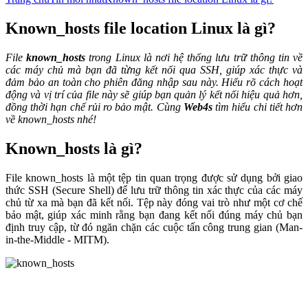
Known_hosts file location Linux là gì?
File
known_hosts
trong Linux là nơi hệ thống lưu trữ thông tin về
các máy chủ mà bạn đã từng kết nối qua SSH, giúp xác thực và
đảm bảo an toàn cho phiên đăng nhập sau này. Hiểu rõ cách hoạt
động và vị trí của file này sẽ giúp bạn quản lý kết nối hiệu quả hơn,
đồng thời hạn chế rủi ro bảo mật. Cùng
Web4s
tìm hiểu chi tiết hơn
về known_hosts nhé!
Known_hosts là gì?
File known_hosts là một tệp tin quan trọng được sử dụng bởi giao
thức SSH (Secure Shell) để lưu trữ thông tin xác thực của các máy
chủ từ xa mà bạn đã kết nối. Tệp này đóng vai trò như một cơ chế
bảo mật, giúp xác minh rằng bạn đang kết nối đúng máy chủ bạn
định truy cập, từ đó ngăn chặn các cuộc tấn công trung gian (Man-
in-the-Middle - MITM).