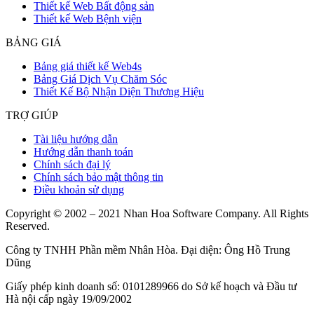
Thiết kế Web Bất động sản
Thiết kế Web Bệnh viện
BẢNG GIÁ
Bảng giá thiết kế Web4s
Bảng Giá Dịch Vụ Chăm Sóc
Thiết Kế Bộ Nhận Diện Thương Hiệu
TRỢ GIÚP
Tài liệu hướng dẫn
Hướng dẫn thanh toán
Chính sách đại lý
Chính sách bảo mật thông tin
Điều khoản sử dụng
Copyright © 2002 – 2021 Nhan Hoa Software Company. All Rights
Reserved.
Công ty TNHH Phần mềm Nhân Hòa. Đại diện: Ông Hồ Trung
Dũng
Giấy phép kinh doanh số: 0101289966 do Sở kế hoạch và Đầu tư
Hà nội cấp ngày 19/09/2002