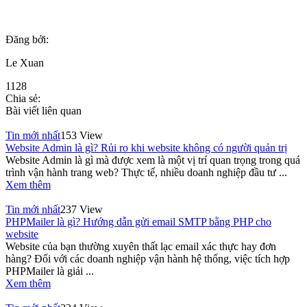
Đăng bởi:
Le Xuan
1128
Chia sẻ:
Bài viết liên quan
Tin mới nhất
153 View
Website Admin là gì? Rủi ro khi website không có người quản trị
Website Admin là gì mà được xem là một vị trí quan trọng trong quá
trình vận hành trang web? Thực tế, nhiều doanh nghiệp đầu tư ...
Xem thêm
Tin mới nhất
237 View
PHPMailer là gì? Hướng dẫn gửi email SMTP bằng PHP cho
website
Website của bạn thường xuyên thất lạc email xác thực hay đơn
hàng? Đối với các doanh nghiệp vận hành hệ thống, việc tích hợp
PHPMailer là giải ...
Xem thêm