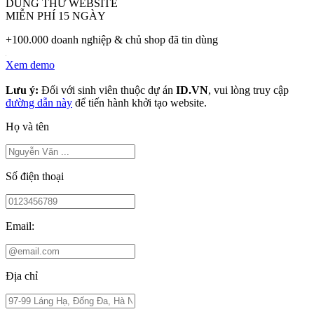
DÙNG THỬ WEBSITE
MIỄN PHÍ 15 NGÀY
+100.000 doanh nghiệp & chủ shop đã tin dùng
Xem demo
Lưu ý:
Đối với sinh viên thuộc dự án
ID.VN
, vui lòng truy cập
đường dẫn này
để tiến hành khởi tạo website.
Họ và tên
Số điện thoại
Email:
Địa chỉ