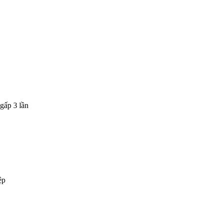
gấp 3 lần
ệp