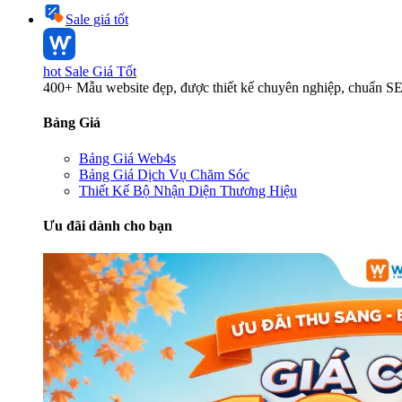
Sale giá tốt
hot
Sale Giá Tốt
400+ Mẫu website đẹp, được thiết kế chuyên nghiệp, chuẩn S
Bảng Giá
Bảng Giá Web4s
Bảng Giá Dịch Vụ Chăm Sóc
Thiết Kế Bộ Nhận Diện Thương Hiệu
Ưu đãi dành cho bạn