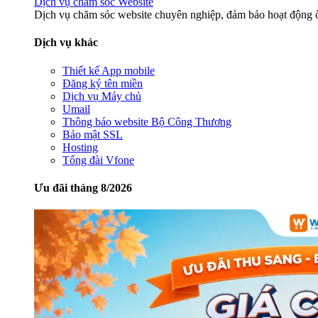
Dịch vụ chăm sóc Website
Dịch vụ chăm sóc website chuyên nghiệp, đảm bảo hoạt động ổ
Dịch vụ khác
Thiết kế App mobile
Đăng ký tên miền
Dịch vụ Máy chủ
Umail
Thông báo website Bộ Công Thương
Bảo mật SSL
Hosting
Tổng đài Vfone
Ưu đãi tháng 8/2026