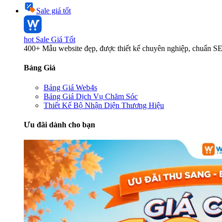
Sale giá tốt
hot
Sale Giá Tốt
400+ Mẫu website đẹp, được thiết kế chuyên nghiệp, chuẩn S
Bảng Giá
Bảng Giá Web4s
Bảng Giá Dịch Vụ Chăm Sóc
Thiết Kế Bộ Nhận Diện Thương Hiệu
Ưu đãi dành cho bạn