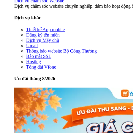
Dịch vụ chăm sóc Website
Dịch vụ chăm sóc website chuyên nghiệp, đảm bảo hoạt động ổ
Dịch vụ khác
Thiết kế App mobile
Đăng ký tên miền
Dịch vụ Máy chủ
Umail
Thông báo website Bộ Công Thương
Bảo mật SSL
Hosting
Tổng đài Vfone
Ưu đãi tháng 8/2026