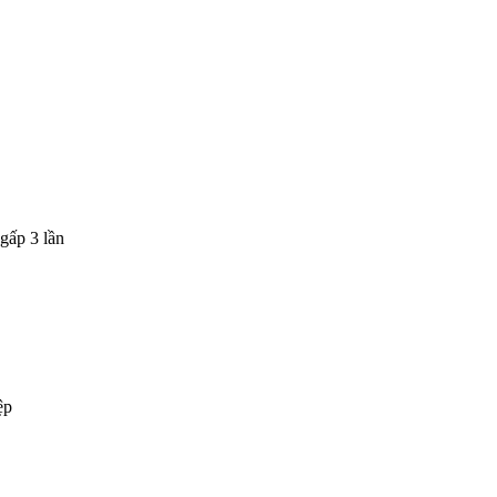
gấp 3 lần
ệp