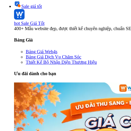
Sale giá tốt
hot
Sale Giá Tốt
400+ Mẫu website đẹp, được thiết kế chuyên nghiệp, chuẩn S
Bảng Giá
Bảng Giá Web4s
Bảng Giá Dịch Vụ Chăm Sóc
Thiết Kế Bộ Nhận Diện Thương Hiệu
Ưu đãi dành cho bạn