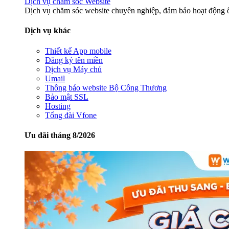
Dịch vụ chăm sóc Website
Dịch vụ chăm sóc website chuyên nghiệp, đảm bảo hoạt động ổ
Dịch vụ khác
Thiết kế App mobile
Đăng ký tên miền
Dịch vụ Máy chủ
Umail
Thông báo website Bộ Công Thương
Bảo mật SSL
Hosting
Tổng đài Vfone
Ưu đãi tháng 8/2026