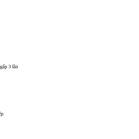
gấp 3 lần
ệp