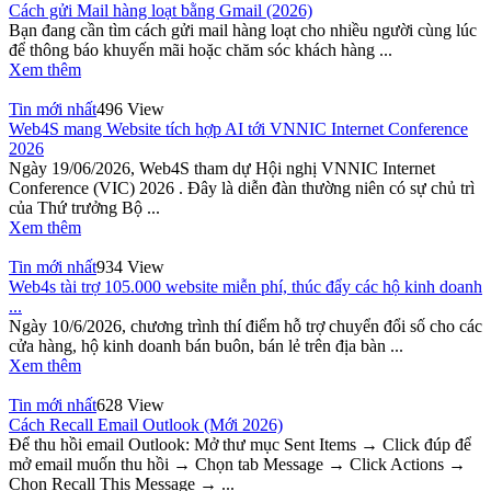
Cách gửi Mail hàng loạt bằng Gmail (2026)
Bạn đang cần tìm cách gửi mail hàng loạt cho nhiều người cùng lúc
để thông báo khuyến mãi hoặc chăm sóc khách hàng ...
Xem thêm
Tin mới nhất
496 View
Web4S mang Website tích hợp AI tới VNNIC Internet Conference
2026
Ngày 19/06/2026, Web4S tham dự Hội nghị VNNIC Internet
Conference (VIC) 2026 . Đây là diễn đàn thường niên có sự chủ trì
của Thứ trưởng Bộ ...
Xem thêm
Tin mới nhất
934 View
Web4s tài trợ 105.000 website miễn phí, thúc đẩy các hộ kinh doanh
...
Ngày 10/6/2026, chương trình thí điểm hỗ trợ chuyển đổi số cho các
cửa hàng, hộ kinh doanh bán buôn, bán lẻ trên địa bàn ...
Xem thêm
Tin mới nhất
628 View
Cách Recall Email Outlook (Mới 2026)
Để thu hồi email Outlook: Mở thư mục Sent Items → Click đúp để
mở email muốn thu hồi → Chọn tab Message → Click Actions →
Chọn Recall This Message → ...