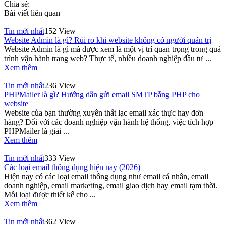
Chia sẻ:
Bài viết liên quan
Tin mới nhất
152 View
Website Admin là gì? Rủi ro khi website không có người quản trị
Website Admin là gì mà được xem là một vị trí quan trọng trong quá
trình vận hành trang web? Thực tế, nhiều doanh nghiệp đầu tư ...
Xem thêm
Tin mới nhất
236 View
PHPMailer là gì? Hướng dẫn gửi email SMTP bằng PHP cho
website
Website của bạn thường xuyên thất lạc email xác thực hay đơn
hàng? Đối với các doanh nghiệp vận hành hệ thống, việc tích hợp
PHPMailer là giải ...
Xem thêm
Tin mới nhất
333 View
Các loại email thông dụng hiện nay (2026)
Hiện nay có các loại email thông dụng như email cá nhân, email
doanh nghiệp, email marketing, email giao dịch hay email tạm thời.
Mỗi loại được thiết kế cho ...
Xem thêm
Tin mới nhất
362 View