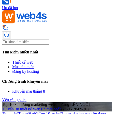
Ưu đã hot
Tìm kiếm nhiều nhất
Thiết kế web
Mua tên miền
Đăng ký hosting
Chương trình khuyến mãi
Khuyến mãi tháng 8
Yêu cầu gọi lại
Top 10 xu hướng marketing website đang LÊN NGÔI
Tư vấn
Tin thiết kế Web
Tin mới nhất
22:50 - 28/09/2023
Trang chủ
Tin mới nhất
Top 10 xu hướng marketing website đang