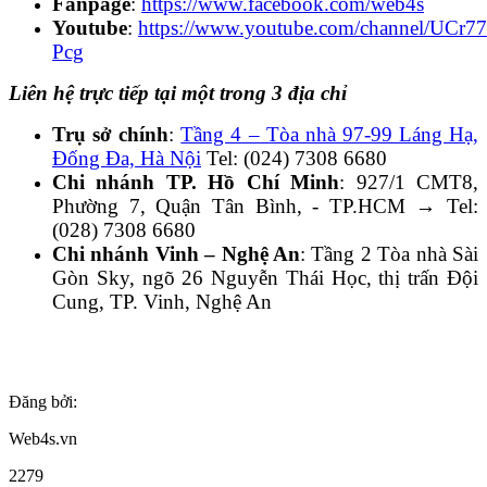
Fanpage
:
https://www.facebook.com/web4s
Youtube
:
https://www.youtube.com/channel/UC
Pcg
Liên hệ trực tiếp tại một trong 3 địa chỉ
Trụ sở chính
:
Tầng 4 – Tòa nhà 97-99 Láng Hạ,
Đống Đa, Hà Nội
Tel: (024) 7308 6680
Chi nhánh TP. Hồ Chí Minh
: 927/1 CMT8,
Phường 7, Quận Tân Bình, - TP.HCM → Tel:
(028) 7308 6680
Chi nhánh Vinh – Nghệ An
: Tầng 2 Tòa nhà Sài
Gòn Sky, ngõ 26 Nguyễn Thái Học, thị trấn Đội
Cung, TP. Vinh, Nghệ An
Đăng bởi:
Web4s.vn
2279