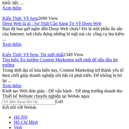
khốc liệt. ...
Xem thêm
Kiến Thức Về Sem
2690 View
Deep Web là gì - Sự Thật Cần Sáng Tỏ Về Deep Web
Bạn đã bao giờ nghe đến Deep Web chưa? Đó là một phần ẩn sâu
của Internet, nơi chứa đựng những bí mật mà các công cụ tìm kiếm
...
Xem thêm
Kiến Thức Về Sem
,
Tin mới nhất
2349 View
Tìm hiểu Xu hướng Content Marketing mới nhất để dẫn đầu thị
trường
Trong thời đại số hóa hiện nay, Content Marketing trở thành yếu tố
then chốt giúp doanh nghiệp nổi bật và phát triển. Để không bị bỏ
lại ...
Xem thêm
Khởi tạo Web đơn giản - Dễ vận hành - Dễ tăng trưởng doanh thu
Thiết kế Website chuyên nghiệp tại Web4s ngay
Gửi
Kết nối với Web4s
Hà Nội
Hồ Chí Minh
Vinh