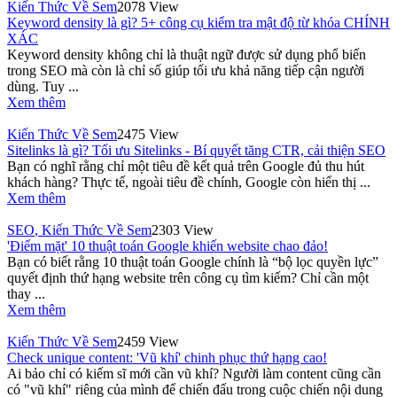
Kiến Thức Về Sem
2078 View
Keyword density là gì? 5+ công cụ kiểm tra mật độ từ khóa CHÍNH
XÁC
Keyword density không chỉ là thuật ngữ được sử dụng phổ biến
trong SEO mà còn là chỉ số giúp tối ưu khả năng tiếp cận người
dùng. Tuy ...
Xem thêm
Kiến Thức Về Sem
2475 View
Sitelinks là gì? Tối ưu Sitelinks - Bí quyết tăng CTR, cải thiện SEO
Bạn có nghĩ rằng chỉ một tiêu đề kết quả trên Google đủ thu hút
khách hàng? Thực tế, ngoài tiêu đề chính, Google còn hiển thị ...
Xem thêm
SEO
,
Kiến Thức Về Sem
2303 View
'Điểm mặt' 10 thuật toán Google khiến website chao đảo!
Bạn có biết rằng 10 thuật toán Google chính là “bộ lọc quyền lực”
quyết định thứ hạng website trên công cụ tìm kiếm? Chỉ cần một
thay ...
Xem thêm
Kiến Thức Về Sem
2459 View
Check unique content: 'Vũ khí' chinh phục thứ hạng cao!
Ai bảo chỉ có kiếm sĩ mới cần vũ khí? Người làm content cũng cần
có "vũ khí" riêng của mình để chiến đấu trong cuộc chiến nội dung