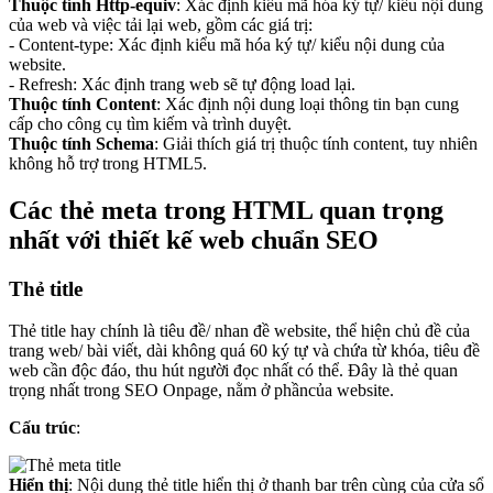
Thuộc tính Http-equiv
: Xác định kiểu mã hóa ký tự/ kiểu nội dung
của web và việc tải lại web, gồm các giá trị:
- Content-type: Xác định kiểu mã hóa ký tự/ kiểu nội dung của
website.
- Refresh: Xác định trang web sẽ tự động load lại.
Thuộc tính Content
: Xác định nội dung loại thông tin bạn cung
cấp cho công cụ tìm kiếm và trình duyệt.
Thuộc tính Schema
: Giải thích giá trị thuộc tính content, tuy nhiên
không hỗ trợ trong HTML5.
Các thẻ meta trong HTML quan trọng
nhất với thiết kế web chuẩn SEO
Thẻ title
Thẻ title hay chính là tiêu đề/ nhan đề website, thể hiện chủ đề của
trang web/ bài viết, dài không quá 60 ký tự và chứa từ khóa, tiêu đề
web cần độc đáo, thu hút người đọc nhất có thể. Đây là thẻ quan
trọng nhất trong SEO Onpage, nằm ở phầncủa website.
Cấu trúc
:
Hiển thị
: Nội dung thẻ title hiển thị ở thanh bar trên cùng của cửa sổ