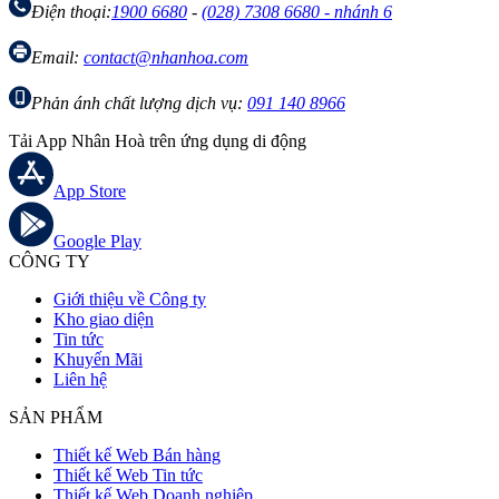
Điện thoại:
1900 6680
-
(028) 7308 6680 - nhánh 6
Email:
contact@nhanhoa.com
Phản ánh chất lượng dịch vụ:
091 140 8966
Tải App Nhân Hoà trên ứng dụng di động
App Store
Google Play
CÔNG TY
Giới thiệu về Công ty
Kho giao diện
Tin tức
Khuyến Mãi
Liên hệ
SẢN PHẨM
Thiết kế Web Bán hàng
Thiết kế Web Tin tức
Thiết kế Web Doanh nghiệp