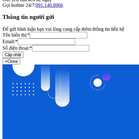
Gọi hotline 24/7:
091.140.8966
Thông tin người gửi
Để gửi bình luận bạn vui lòng cung cấp thêm thông tin liên hệ
Tên hiển thị:
*
Email:
*
Số điện thoại:
*
Cập nhật
×
Close