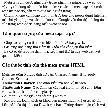
- Meta tags chỉ được nhìn thấy trong phần mã nguồn của web, do
vậy người dùng nếu muốn biết thêm về các thẻ meta tags trên một
website nào đó, cần xem qua mã nguồn trang.
- Chúng không cung cấp thông tin trực tiếp cho người dùng Internet
mà chủ yếu phục vụ các con bot của Google vào thu thập thông tin
của trang web để dễ dàng hiểu website hơn.
Tầm quan trọng của meta tags là gì?
- Giúp các công cụ tìm kiếm hiểu rõ hơn về trang web.
- Gia tăng khả năng tìm kiếm từ khóa của công cụ tìm kiếm.
- Là cơ sở để Google đánh giá, xếp hạng thứ tự của web trên kết
quả tìm kiếm.
Các thuộc tính của thẻ meta trong HTML
Meta tag gồm 5 thuộc tính cơ bản: Charset, Name, Http-equiv,
Content, Schema.
Thuộc tính Charset
: Xác định kiểu mã hóa ký tự web
Thuộc tính Name
: Xác định tên của loại thông tin bổ sung thêm
cho website, bao gồm các giá trị:
- Author: Tên tác giả (chủ sở hữu) website
- Keywords: Danh sách từ khóa bạn mong muốn khi users gõ tìm
kiếm sẽ hiển thị kết quả là web của bạn. Chúng được ngăn cách với