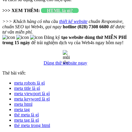
>>> XEM THÊM:
HTML là gì?
>>> Khách hàng có nhu cầu
thiết kế website
chuẩn Responsive,
chuẩn SEO tại Web4s, gọi ngay
hotline (028) 7308 6680
để được
tư vấn miễn phí.
Đăng ký
tạo website dùng thử MIỄN PHÍ
trong 15 ngày
để trải nghiệm dịch vụ của Web4s ngay hôm nay!
Dùng thử website ngay
Thẻ bài viết:
meta robots là gì
meta title là gì
meta viewport là gì
meta keyword là gì
meta html
meta tag
thẻ meta là gì
meta tag là gì
thẻ meta trong html