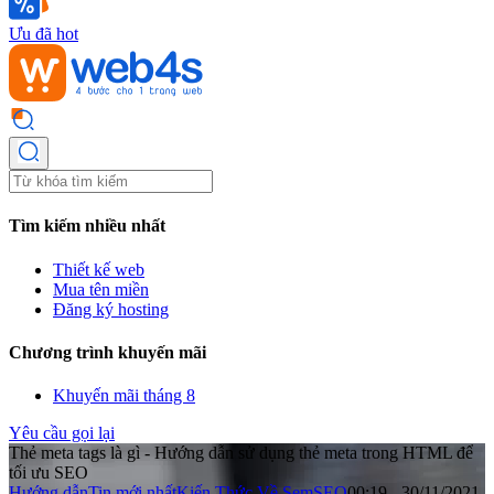
Ưu đã hot
Tìm kiếm nhiều nhất
Thiết kế web
Mua tên miền
Đăng ký hosting
Chương trình khuyến mãi
Khuyến mãi tháng 8
Yêu cầu gọi lại
Thẻ meta tags là gì - Hướng dẫn sử dụng thẻ meta trong HTML để
tối ưu SEO
Hướng dẫn
Tin mới nhất
Kiến Thức Về Sem
SEO
00:19 - 30/11/2021