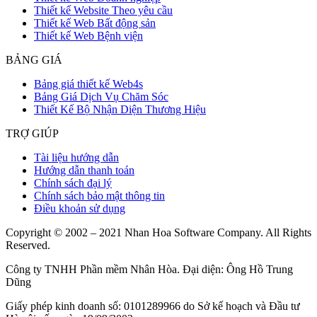
Thiết kế Website Theo yêu cầu
Thiết kế Web Bất động sản
Thiết kế Web Bệnh viện
BẢNG GIÁ
Bảng giá thiết kế Web4s
Bảng Giá Dịch Vụ Chăm Sóc
Thiết Kế Bộ Nhận Diện Thương Hiệu
TRỢ GIÚP
Tài liệu hướng dẫn
Hướng dẫn thanh toán
Chính sách đại lý
Chính sách bảo mật thông tin
Điều khoản sử dụng
Copyright © 2002 – 2021 Nhan Hoa Software Company. All Rights
Reserved.
Công ty TNHH Phần mềm Nhân Hòa. Đại diện: Ông Hồ Trung
Dũng
Giấy phép kinh doanh số: 0101289966 do Sở kế hoạch và Đầu tư