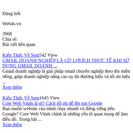
Đăng bởi:
Web4s.vn
3968
Chia sẻ:
Bài viết liên quan
Kiến Thức Về Sem
542 View
GMAIL DOANH NGHIỆP LÀ GÌ? LỢI ÍCH THỰC TẾ KHI SỬ
DỤNG GMAIL DOANH ...
Gmail doanh nghiệp là giải pháp email chuyên nghiệp theo tên miền
riêng, giúp doanh nghiệp nâng cao uy tín thương hiệu và tối ưu hiệu
...
Xem thêm
Kiến Thức Về Sem
1645 View
Core Web Vitals là gì? Cách tối ưu để lên top Google
Bạn muốn website của mình chạy nhanh và đứng vững trên
Google? Core Web Vitals chính là những yếu tố quan trọng để làm
điều đó. Trong bài ...
Xem thêm