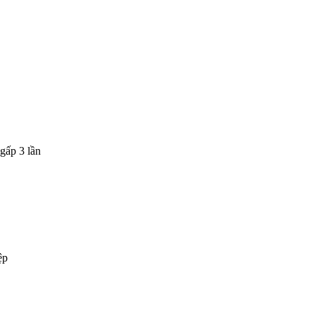
gấp 3 lần
ệp