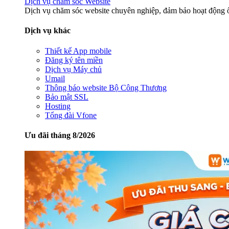
Dịch vụ chăm sóc Website
Dịch vụ chăm sóc website chuyên nghiệp, đảm bảo hoạt động ổ
Dịch vụ khác
Thiết kế App mobile
Đăng ký tên miền
Dịch vụ Máy chủ
Umail
Thông báo website Bộ Công Thương
Bảo mật SSL
Hosting
Tổng đài Vfone
Ưu đãi tháng 8/2026