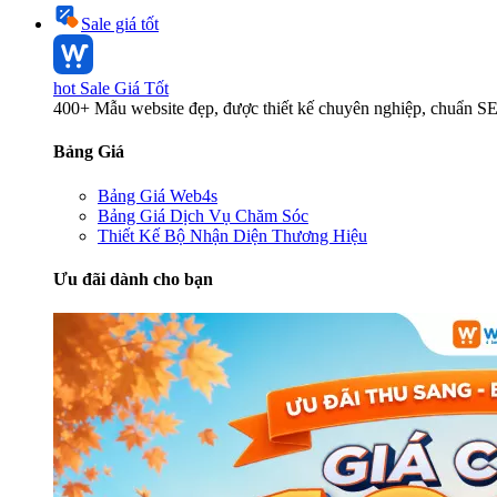
Sale giá tốt
hot
Sale Giá Tốt
400+ Mẫu website đẹp, được thiết kế chuyên nghiệp, chuẩn S
Bảng Giá
Bảng Giá Web4s
Bảng Giá Dịch Vụ Chăm Sóc
Thiết Kế Bộ Nhận Diện Thương Hiệu
Ưu đãi dành cho bạn