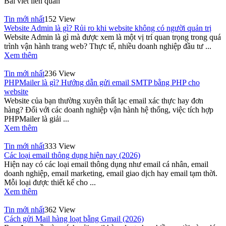
Bài viết liên quan
Tin mới nhất
152 View
Website Admin là gì? Rủi ro khi website không có người quản trị
Website Admin là gì mà được xem là một vị trí quan trọng trong quá
trình vận hành trang web? Thực tế, nhiều doanh nghiệp đầu tư ...
Xem thêm
Tin mới nhất
236 View
PHPMailer là gì? Hướng dẫn gửi email SMTP bằng PHP cho
website
Website của bạn thường xuyên thất lạc email xác thực hay đơn
hàng? Đối với các doanh nghiệp vận hành hệ thống, việc tích hợp
PHPMailer là giải ...
Xem thêm
Tin mới nhất
333 View
Các loại email thông dụng hiện nay (2026)
Hiện nay có các loại email thông dụng như email cá nhân, email
doanh nghiệp, email marketing, email giao dịch hay email tạm thời.
Mỗi loại được thiết kế cho ...
Xem thêm
Tin mới nhất
362 View
Cách gửi Mail hàng loạt bằng Gmail (2026)