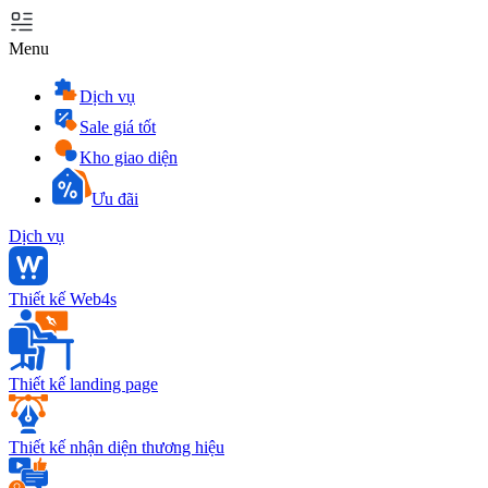
Menu
Dịch vụ
Sale giá tốt
Kho giao diện
Ưu đãi
Dịch vụ
Thiết kế Web4s
Thiết kế landing page
Thiết kế nhận diện thương hiệu