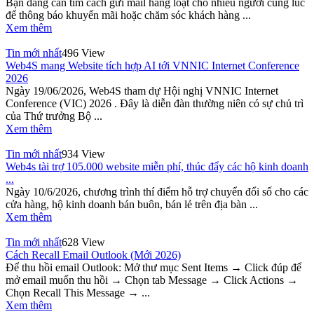
Bạn đang cần tìm cách gửi mail hàng loạt cho nhiều người cùng lúc
để thông báo khuyến mãi hoặc chăm sóc khách hàng ...
Xem thêm
Tin mới nhất
496 View
Web4S mang Website tích hợp AI tới VNNIC Internet Conference
2026
Ngày 19/06/2026, Web4S tham dự Hội nghị VNNIC Internet
Conference (VIC) 2026 . Đây là diễn đàn thường niên có sự chủ trì
của Thứ trưởng Bộ ...
Xem thêm
Tin mới nhất
934 View
Web4s tài trợ 105.000 website miễn phí, thúc đẩy các hộ kinh doanh
...
Ngày 10/6/2026, chương trình thí điểm hỗ trợ chuyển đổi số cho các
cửa hàng, hộ kinh doanh bán buôn, bán lẻ trên địa bàn ...
Xem thêm
Tin mới nhất
628 View
Cách Recall Email Outlook (Mới 2026)
Để thu hồi email Outlook: Mở thư mục Sent Items → Click đúp để
mở email muốn thu hồi → Chọn tab Message → Click Actions →
Chọn Recall This Message → ...
Xem thêm