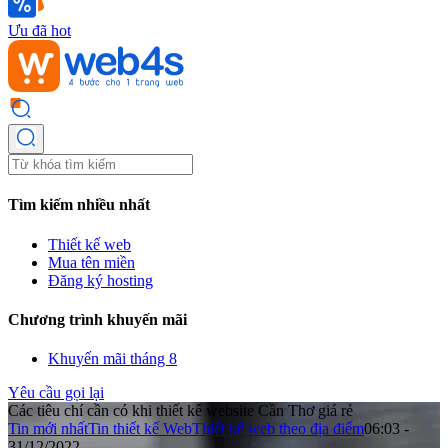
Ưu đã hot
Tìm kiếm nhiều nhất
Thiết kế web
Mua tên miền
Đăng ký hosting
Chương trình khuyến mãi
Khuyến mãi tháng 8
Yêu cầu gọi lại
Các tiêu chí cần có khi thiết kế website Cần Thơ giá rẻ
Tin mới nhất
Tin thiết kế Web
Thiết kế web theo địa điểm
06:03 -
31/12/2022