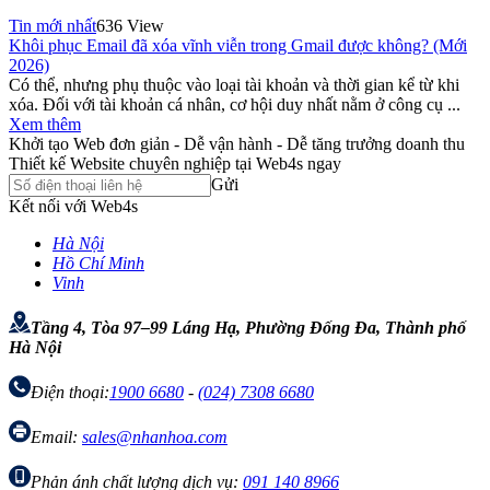
Tin mới nhất
636 View
Khôi phục Email đã xóa vĩnh viễn trong Gmail được không? (Mới
2026)
Có thể, nhưng phụ thuộc vào loại tài khoản và thời gian kể từ khi
xóa. Đối với tài khoản cá nhân, cơ hội duy nhất nằm ở công cụ ...
Xem thêm
Khởi tạo Web đơn giản - Dễ vận hành - Dễ tăng trưởng doanh thu
Thiết kế Website chuyên nghiệp tại Web4s ngay
Gửi
Kết nối với Web4s
Hà Nội
Hồ Chí Minh
Vinh
Tầng 4, Tòa 97–99 Láng Hạ, Phường Đống Đa, Thành phố
Hà Nội
Điện thoại:
1900 6680
-
(024) 7308 6680
Email:
sales@nhanhoa.com
Phản ánh chất lượng dịch vụ:
091 140 8966