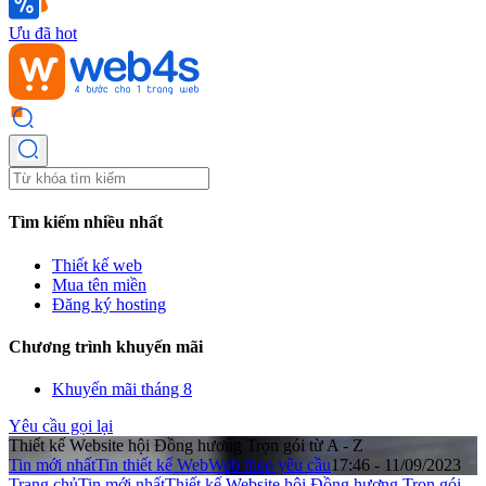
Ưu đã hot
Tìm kiếm nhiều nhất
Thiết kế web
Mua tên miền
Đăng ký hosting
Chương trình khuyến mãi
Khuyến mãi tháng 8
Yêu cầu gọi lại
Thiết kế Website hội Đồng hương Trọn gói từ A - Z
Tin mới nhất
Tin thiết kế Web
Web theo yêu cầu
17:46 - 11/09/2023
Trang chủ
Tin mới nhất
Thiết kế Website hội Đồng hương Trọn gói