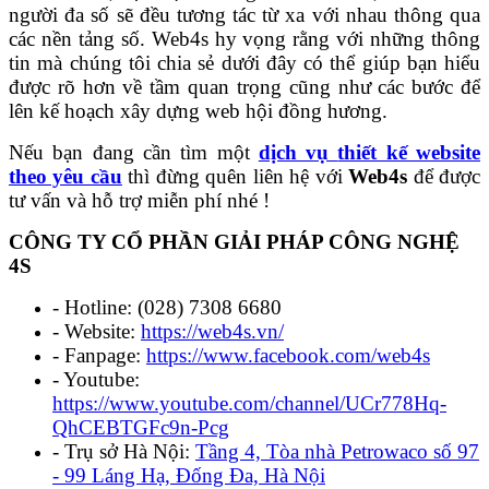
người đa số sẽ đều tương tác từ xa với nhau thông qua
các nền tảng số. Web4s hy vọng rằng với những thông
tin mà chúng tôi chia sẻ dưới đây có thể giúp bạn hiểu
được rõ hơn về tầm quan trọng cũng như các bước để
lên kế hoạch xây dựng web hội đồng hương.
Nếu bạn đang cần tìm một
dịch vụ
thiết kế website
theo yêu cầu
thì đừng quên liên hệ với
Web4s
để được
tư vấn và hỗ trợ miễn phí nhé !
CÔNG TY CỔ PHẦN GIẢI PHÁP CÔNG NGHỆ
4S
- Hotline: (028) 7308 6680
- Website:
https://web4s.vn/
- Fanpage:
https://www.facebook.com/web4s
- Youtube:
https://www.youtube.com/channel/UCr778Hq-
QhCEBTGFc9n-Pcg
- Trụ sở Hà Nội:
Tầng 4, Tòa nhà Petrowaco số 97
- 99 Láng Hạ, Đống Đa, Hà Nội