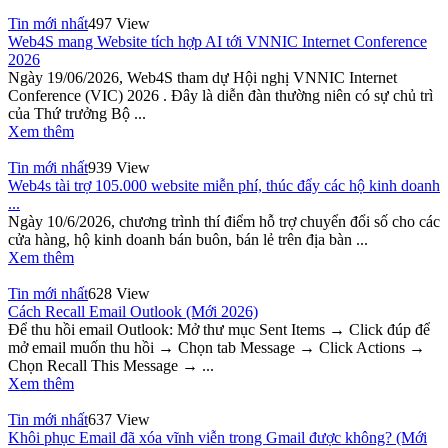
Tin mới nhất
497 View
Web4S mang Website tích hợp AI tới VNNIC Internet Conference
2026
Ngày 19/06/2026, Web4S tham dự Hội nghị VNNIC Internet
Conference (VIC) 2026 . Đây là diễn đàn thường niên có sự chủ trì
của Thứ trưởng Bộ ...
Xem thêm
Tin mới nhất
939 View
Web4s tài trợ 105.000 website miễn phí, thúc đẩy các hộ kinh doanh
...
Ngày 10/6/2026, chương trình thí điểm hỗ trợ chuyển đổi số cho các
cửa hàng, hộ kinh doanh bán buôn, bán lẻ trên địa bàn ...
Xem thêm
Tin mới nhất
628 View
Cách Recall Email Outlook (Mới 2026)
Để thu hồi email Outlook: Mở thư mục Sent Items → Click đúp để
mở email muốn thu hồi → Chọn tab Message → Click Actions →
Chọn Recall This Message → ...
Xem thêm
Tin mới nhất
637 View
Khôi phục Email đã xóa vĩnh viễn trong Gmail được không? (Mới