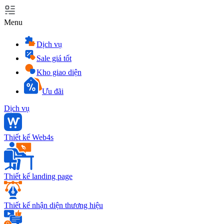
Menu
Dịch vụ
Sale giá tốt
Kho giao diện
Ưu đãi
Dịch vụ
Thiết kế Web4s
Thiết kế landing page
Thiết kế nhận diện thương hiệu