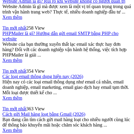
Website Admin là gì? Rủi ro khi website không có người quản trị
Website Admin là gì mà được xem là một vị trí quan trọng trong quá
trình vận hành trang web? Thực tế, nhiều doanh nghiệp đầu tư ...
Xem thêm
Tin mới nhất
258 View
PHPMailer là gì? Hướng dẫn gửi email SMTP bằng PHP cho
website
Website của bạn thường xuyên thất lạc email xác thực hay đơn
hàng? Đối với các doanh nghiệp vận hành hệ thống, việc tích hợp
PHPMailer là giải ...
Xem thêm
Tin mới nhất
354 View
Các loại email thông dụng hiện nay (2026)
Hiện nay có các loại email thông dụng như email cá nhân, email
doanh nghiệp, email marketing, email giao dịch hay email tạm thời.
Mỗi loại được thiết kế cho ...
Xem thêm
Tin mới nhất
363 View
Cách gửi Mail hàng loạt bằng Gmail (2026)
Bạn đang cần tìm cách gửi mail hàng loạt cho nhiều người cùng lúc
để thông báo khuyến mãi hoặc chăm sóc khách hàng ...
Xem thêm