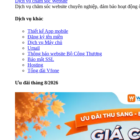
Dịch vụ chăm sóc Website
Dịch vụ chăm sóc website chuyên nghiệp, đảm bảo hoạt động ổ
Dịch vụ khác
Thiết kế App mobile
Đăng ký tên miền
Dịch vụ Máy chủ
Umail
Thông báo website Bộ Công Thương
Bảo mật SSL
Hosting
Tổng đài Vfone
Ưu đãi tháng 8/2026