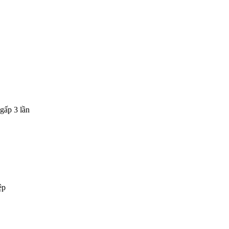
gấp 3 lần
ệp