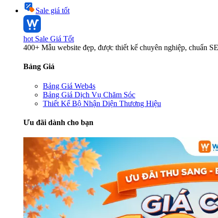
Sale giá tốt
hot
Sale Giá Tốt
400+ Mẫu website đẹp, được thiết kế chuyên nghiệp, chuẩn S
Bảng Giá
Bảng Giá Web4s
Bảng Giá Dịch Vụ Chăm Sóc
Thiết Kế Bộ Nhận Diện Thương Hiệu
Ưu đãi dành cho bạn